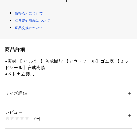
価格表示について
取り寄せ商品について
返品交換について
商品詳細
●素材:【アッパー】合成樹脂 【アウトソール】ゴム底 【ミッ
ドソール】合成樹脂
●ベトナム製
●Grpht Thrttlの衝撃吸収と反発性能を最大限に引き出し、足元
から爆発的なジャンプスマッシュを生み出す。
サイズ詳細
性別：
レディース
メンズ
【商品の購入にあたっての注意事項】
カテゴリー：
アウトドア・スポーツ
 ＞ 
バドミントン
 ＞ 
バドミントンシュ
ーズ
【こちらの商品について】
レビュー
※シューズの製造過程で、接着剤の付着や縫製のズレ・歪みを
0件
生じている場合がありますが、使用上問題無いと判断したもの
商品番号：
1540000469319 
（モール）
10897163901 （ショップ）
を販売しております。あらかじめご了承のうえ、お買い求めく
ださい。