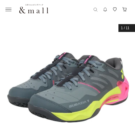
1
/
11