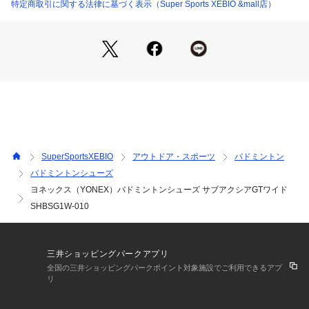
※靴ひもの長さについては、左右10cm以内の差までは弊社許
特定商取引に関する法律に基づく表示（Super Sports XEBIO &mall店）
容内とさせていただいております。左右の紐に10cm以上の差
がある場合はメールにてお問い合わせください。
※一部商品において弊社カラー表記がメーカーカラー表記と異
なる場合があります。
※ブラウザやお使いのモニター環境により、掲載画像と実際の
商品の色味が若干異なる場合があります。
※掲載の価格・製品のパッケージ・デザイン・仕様について、
予告なく変更することがあります。あらかじめご了承くださ
い。ヨネックス YONEX スーパースポーツゼビオ ゼビオ Supe
r Sports XEBIO バドミントン バドミントン用品 バトミントン 
SuperSportsXEBIO
アウトドア・スポーツ
バドミントン
バドミントンシューズ シューズ 靴 SHBSG1W-010 SHBSG1
バドミントンシューズ
W 010 SHBSG1M 144 SUBBAXIA サブアクシア GRPHT TH
ヨネックス（YONEX）バドミントンシューズ サブアクシアGTワイド
RTTL グラファイトスロットル かかと クッション 立体的 衝撃
吸収 反発 軽量 安定 ワイド 屋内コート 屋内 体育館 練習 トレ
SHBSG1W-010
ーニング 部活 クラブ 大会 グレー sp10bd sp10pt2602
三井ショッピングパークアプリ
全国の三井ショッピングパークポイント対象施設でご利用できるアプ
リ