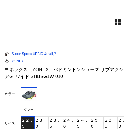
Super Sports XEBIO &mall店
YONEX
ヨネックス（YONEX）バドミントンシューズ サブアクシ
アGTワイド SHBSG1W-010
カラー
グレー
２２．
２３．
２３．
２４．
２４．
２５．
２５．
２６
サイズ
５
０
５
０
５
０
５
０