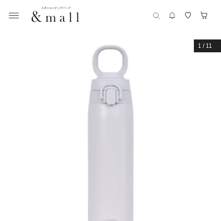
1
/
11