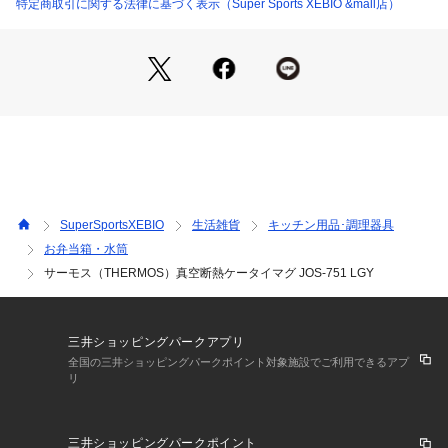
予告なく変更することがあります。あらかじめご了承くださ
特定商取引に関する法律に基づく表示（Super Sports XEBIO &mall店）
い。サーモス THERMOS スーパースポーツゼビオ ゼビオ Sup
er Sports XEBIO 26hotsummer
SuperSportsXEBIO
生活雑貨
キッチン用品･調理器具
お弁当箱・水筒
サーモス（THERMOS）真空断熱ケータイマグ JOS-751 LGY
三井ショッピングパークアプリ
全国の三井ショッピングパークポイント対象施設でご利用できるアプ
リ
三井ショッピングパークポイント