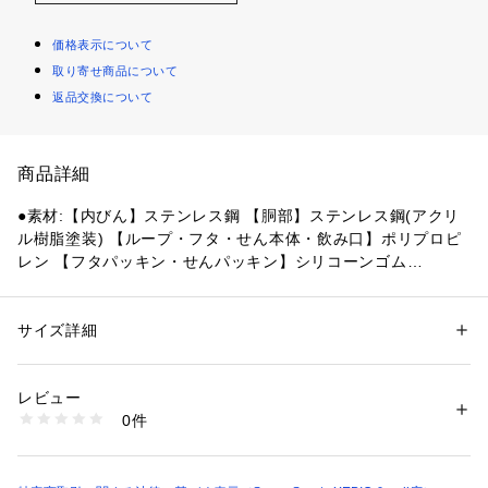
価格表示について
取り寄せ商品について
返品交換について
商品詳細
●素材:【内びん】ステンレス鋼 【胴部】ステンレス鋼(アクリ
ル樹脂塗装) 【ループ・フタ・せん本体・飲み口】ポリプロピ
レン 【フタパッキン・せんパッキン】シリコーンゴム
●マレーシア製
●容量:750ml
サイズ詳細
性別：
レディース
メンズ
【商品の購入にあたっての注意事項】
カテゴリー：
生活雑貨
 ＞ 
キッチン用品･調理器具
 ＞ 
お弁当箱・水筒
※一部商品において弊社カラー表記がメーカーカラー表記と異
レビュー
なる場合があります。
商品番号：
1540000468983 
（モール）
0件
※ブラウザやお使いのモニター環境により、掲載画像と実際の
10901414601 （ショップ）
商品の色味が若干異なる場合があります。
※掲載の価格・製品のパッケージ・デザイン・仕様について、