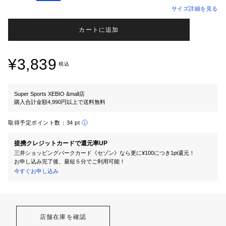
サイズ詳細を見る
カートに追加
¥3,839
税込
Super Sports XEBIO &mall店
購入合計金額4,990円以上で送料無料
取得予定ポイント数：
34 pt
提携クレジットカードで還元率UP
三井ショッピングパークカード《セゾン》なら更に¥100につき1pt還元！
お申し込み完了後、最短５分でご利用可能！
今すぐお申し込み
店舗在庫を確認