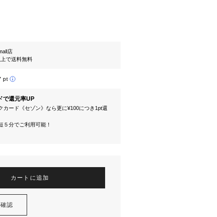
mall店
円以上で送料無料
7 pt
ドで還元率UP
カード《セゾン》なら更に¥100につき1pt還
短５分でご利用可能！
カートに追加
を確認