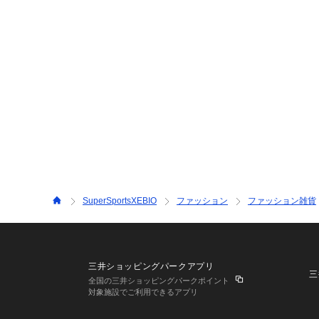
SuperSportsXEBIO
ファッション
ファッション雑貨
三井ショッピングパークアプリ
三
全国の三井ショッピングパークポイント
対象施設でご利用できるアプリ