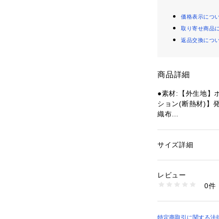
価格表示につ
取り寄せ商品
返品交換につ
商品詳細
●素材:【外生地】
ション(断熱材)
織布
●中国製
●容量:4L
●本体寸法:幅(底幅)×
サイズ詳細
性別：
レディース
19.0
カテゴリー：
ファッ
ション雑貨
●本体重量(約kg):0
レビュー
●しっかり保冷が
0件
●トートバッグタ
商品番号：
15400004
10901415901 （
冷剤がセットでき
●保冷力に優れた4
アイソテックの断
特定商取引に関する法律に基づ