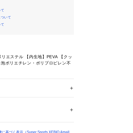
いて
について
いて
ポリエステル 【内生地】PEVA 【クッ
】発泡ポリエチレン・ポリプロピレン不
奥行×高さ(約cm)30.0(24.0)×12.0×
メンズ
ション
 ＞ 
ファッション雑貨
 ＞ 
その他ファッ
.2
できるランチバッグ。
イプの保冷ランチバッグ。内側には保
68966 
（モール）
ショップ）
るメッシュポケット付き。
層断熱構造:複数の材質を組み合わせた
熱構造が冷たさをキープ。
く表示（Super Sports XEBIO &mall