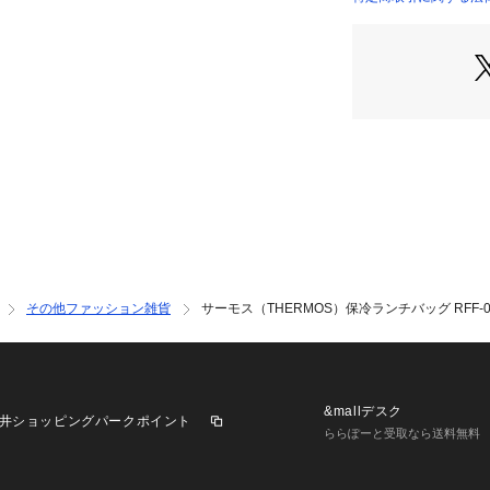
●手洗いOK
店）
●メッシュポケッ
メッシュポケット
【商品の購入にあ
※一部商品におい
記と異なる場合が
※ブラウザやお使
実際の商品の色味
※掲載の価格・製
いて、予告なく変
了承ください。サー
ゼビオ ゼビオ Supe
その他ファッション雑貨
サーモス（THERMOS）保冷ランチバッグ RFF-00
ク 26hotsummer
&mallデスク
井ショッピングパークポイント
ららぽーと受取なら送料無料