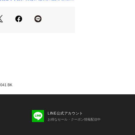
ト付き:内側には保冷剤がセットできる
付き。
たっての注意事項】
て弊社カラー表記がメーカーカラー表
あります。
いのモニター環境により、掲載画像と
が若干異なる場合があります。
品のパッケージ・デザイン・仕様につ
更することがあります。あらかじめご
モス THERMOS スーパースポーツ
r Sports XEBIO 生活雑貨 黒 ブラッ
41 BK
LINE公式アカウント
お得なセール・クーポン情報配信中