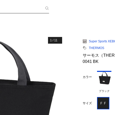
1
/
11
Super Sports XEB
THERMOS
サーモス（THER
0041 BK
カラー
ブラック
ＦＦ
サイズ