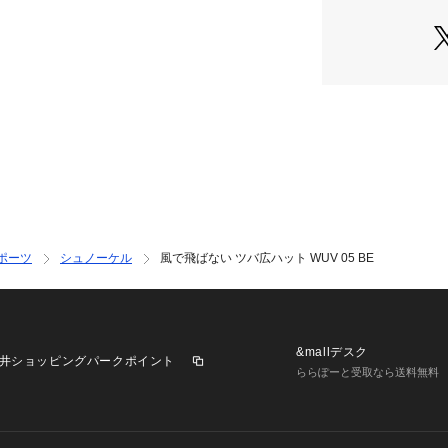
●サイズ調整可能(56
【商品の購入にあ
※弊社独自の採寸
すため、多少の誤
※一部商品におい
記と異なる場合が
※ブラウザやお使
実際の商品の色味
※掲載の価格・製
いて、予告なく変
了承ください。コアブル
ポーツ
シュノーケル
風で飛ばない ツバ広ハット WUV 05 BE
 ヴィクトリア ビクトリ
Snow 海&水泳用品 
&mallデスク
井ショッピングパークポイント
ららぽーと受取なら送料無料