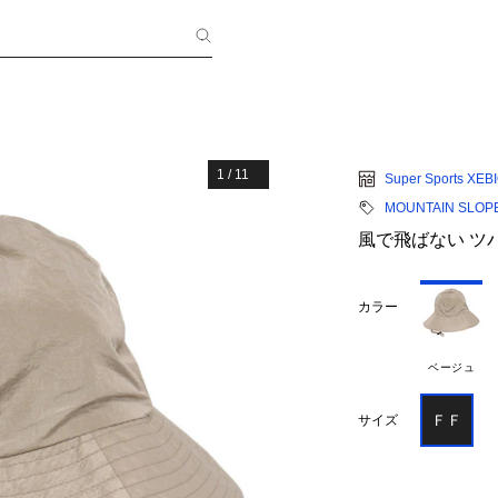
1
/
11
Super Sports XEB
MOUNTAIN SLOP
風で飛ばない ツバ広
カラー
ベージュ
ＦＦ
サイズ