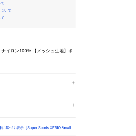
いて
について
いて
】ナイロン100% 【メッシュ生地】ポ
:【頭囲】56～60cm 【つばの長さ】
帽子
ドア・スポーツ
 ＞ 
マリンスポーツ
 ＞ 
シュノ
ハット
風に飛ばされない ※(一般)日本文化用品
68862 
（モール）
ショップ）
耐風試験済み
転車でも安心
でしっかりフィット!:あご紐でしっか
く表示（Super Sports XEBIO &mall
ャスターで頭囲をしっかりフィット