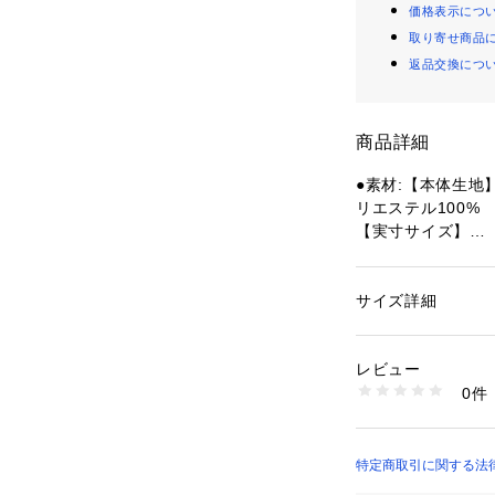
価格表示につ
取り寄せ商品
返品交換につ
商品詳細
●素材:【本体生地
リエステル100%
【実寸サイズ】
●フリーサイズ詳細
9cm
●中国製
サイズ詳細
性別：
レディース
●風で飛ばないUV
カテゴリー：
アウト
ーケル
●UVカット99%
レビュー
●ツバ広サファリ
0件
●耐風:風速10m 
商品番号：
15400004
10884346701 （
安全試験所による
●風が強い日や自
●あごと頭のダブル
特定商取引に関する法律に基づ
りフィット・アジ
店）