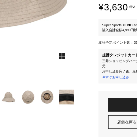
¥3,630
税込
Super Sports XEBIO &
購入合計金額4,990
取得予定ポイント数：
3
提携クレジットカー
三井ショッピングパーク
元！
お申し込み完了後、最
今すぐお申し込み
店舗在庫