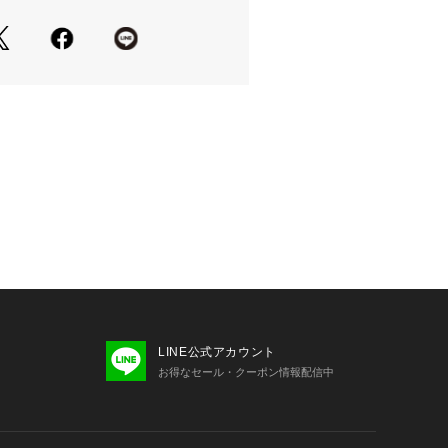
cm～60cm)
たっての注意事項】
・計量方法により計測を行っておりま
差が生じる場合がございます。
て弊社カラー表記がメーカーカラー表
ございます。
いのモニター環境により、掲載画像と
が若干異なる場合があります。
品のパッケージ・デザイン・仕様につ
更することがあります。あらかじめご
ー COREBLUE 2025ssmodel
ア サーフ&スノー Victoria Surf&
ビーチ小物 26ss_clrnc
LINE公式アカウント
お得なセール・クーポン情報配信中