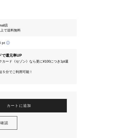
mall店
円以上で送料無料
3 pt
ドで還元率UP
カード《セゾン》なら更に¥100につき1pt還
短５分でご利用可能！
カートに追加
を確認