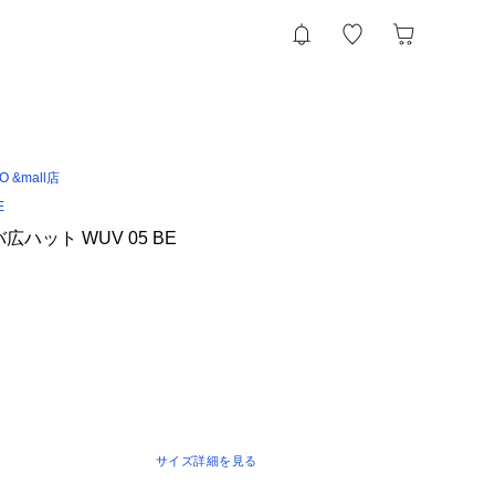
IO &mall店
E
ハット WUV 05 BE
サイズ詳細を見る