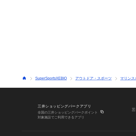
SuperSportsXEBIO
アウトドア・スポーツ
マリンス
三井ショッピングパークアプリ
三
全国の三井ショッピングパークポイント
対象施設でご利用できるアプリ