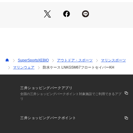
●顔認証対応:装着したまま解除可能
●入れたまま撮影/操作可能:装着したまま撮影/タッチ操作可能
●しっかりロック:安全機構付き/水滴・粉塵から守る
●メーカーカラー表記:カーキ
【商品の購入にあたっての注意事項】
※一部商品において弊社カラー表記がメーカーカラー表記と異
なる場合がございます。
※ブラウザやお使いのモニター環境により、掲載画像と実際の
商品の色味が若干異なる場合があります。
SuperSportsXEBIO
アウトドア・スポーツ
マリンスポーツ
※掲載の価格・製品のパッケージ・デザイン・仕様について、
マリンウェア
防水ケース LNKGSM67フロートセイバーKH
予告なく変更することがあります。あらかじめご了承くださ
い。2025年春夏モデル 2025ssmodel ルプラス LEPLUS ヴィ
クトリア ビクトリア サーフ&スノー Victoria Surf&Snow 海&
水泳用品 海水泳小物 vic_aqa_accessories_202507 防水ケー
三井ショッピングパークアプリ
ス 26ss_clrnc
全国の三井ショッピングパークポイント対象施設でご利用できるアプ
リ
三井ショッピングパークポイント