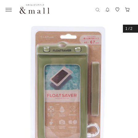
1
/
2