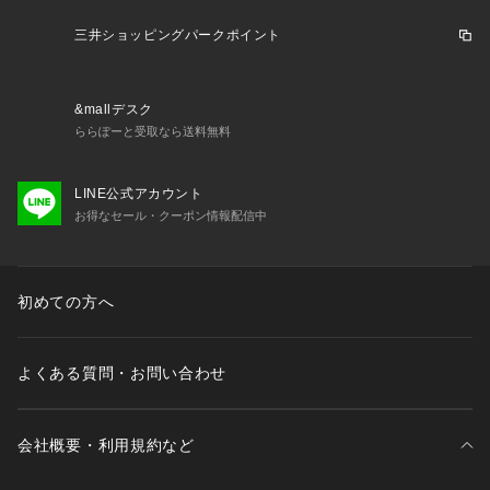
下非対称設計を採用し、長時間加えていても疲れにくく違和感
のない快適な使用感が得られます。
三井ショッピングパークポイント
●Wリップ:密着性に優れたリップ形状で、水の浸水を軽減しま
す。
●ワイドレンズ:広い視界を確保し、水中観察を楽しめます。
&mallデスク
●UVカット樹脂レンズ:従来より約55%の軽量化(当社比)。水中
ららぽーと受取なら送料無料
でより快適に。
●アンバーカラーレンズ
●排水弁付スノーケル:スノーケルクリアが息をはくだけで楽に
LINE公式アカウント
出来ます。
お得なセール・クーポン情報配信中
●ドライアッパー:先端からの水の侵入を防ぎます。
●流線型パイプ:水流抵抗を軽減し、パイプのブレを抑えます。
●メーカーカラー表記:ストーンGY/アンバー
初めての方へ
【商品の購入にあたっての注意事項】
※総柄の商品については、生地の裁断箇所により、商品一点ご
よくある質問・お問い合わせ
とにパターン(柄)が異なる場合がございます。
そのため、掲載画像とはパターンの位置や内容が異なるものが
ありますが、商品自体の仕様の相違には該当いたしません。
※一部商品において弊社カラー表記がメーカーカラー表記と異
会社概要・利用規約など
なる場合がございます。