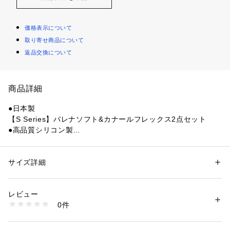
価格表示について
取り寄せ商品について
返品交換について
商品詳細
●日本製
【S Series】バレナソフト&カナールフレックス2点セット
●高品質シリコン製
【マスク(バレナソフト)】
●顔あたりサイズ:左右132×縦115mm
【マスクの特徴】
サイズ詳細
性別：
メンズ
1.ワイドな視界:AQAマスクラインナップの中で最も視界の広
カテゴリー：
アウトドア・スポーツ
 ＞ 
マリンスポーツ
 ＞ 
シュノーケル
い設計で、ストレスのない体験を実現します。
レビュー
2.UVカット樹脂レンズ採用:紫外線カット機能搭載レンズで従
商品番号：
1540000468514 
（モール）
0件
来より55%(当社比)の軽量化を実現しました。水中での疲れを
10878448501 （ショップ）
より軽減し、快適な使用感を得られます。
3.アンバーレンズ:アンバーレンズは水中の光の乱反射を軽減