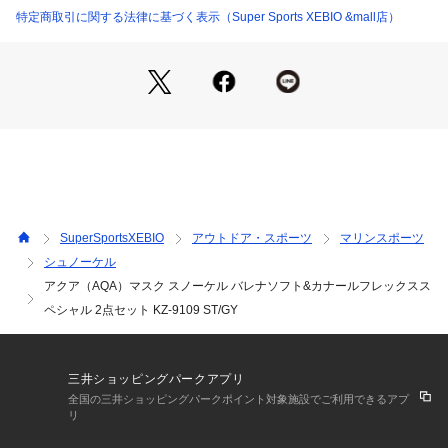
し、コントラストを上げる効果があります。対象物の視認性を
特定商取引に関する法律に基づく表示（Super Sports XEBIO &mall店）
上げ、水中での眩しさも軽減する効果があります。
4.ダブルリップ形状:リップが2柔構造の為、線と面で顔にフィ
ッティングし密着性が良く顔あたりもソフトです。
【スノーケル(カナールフレックススペシャル)】
●全長:390mm
●内容積:134cc
●内径:直径18mm相当
●プラスチックパイプ
●シリコン製マウスピース
【スノーケルの特徴】
SuperSportsXEBIO
アウトドア・スポーツ
マリンスポーツ
ドライアッパー:水の侵入を最小限に抑えるよう設計されてい
シュノーケル
ます。
アクア（AQA）マスク スノーケル バレナソフト&カナールフレックスス
スタビライザーパイプ:水の流れをスムーズにし、スノーケル
のブレを軽減します。
ペシャル 2点セット KZ-9109 ST/GY
ワンタッチバックルホルダー:AQA初のワンタッチホルダー採
用。マスクの取り外しが簡単に行えます。
スキンダイビングにもお勧め:マウスピースが常に口元にある
三井ショッピングパークアプリ
ため、常に一定のポジションが得られ、スキンダイビングにも
全国の三井ショッピングパークポイント対象施設でご利用できるアプ
最適です。
リ
専用設計マウスピース:歯の噛み合わせにフィットする様に上