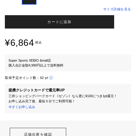
サイズ詳細を見る
カートに追加
¥6,864
税込
Super Sports XEBIO &mall店
購入合計金額4,990円以上で送料無料
取得予定ポイント数：
62 pt
提携クレジットカードで還元率UP
三井ショッピングパークカード《セゾン》なら更に¥100につき1pt還元！
お申し込み完了後、最短５分でご利用可能！
今すぐお申し込み
店舗在庫を確認