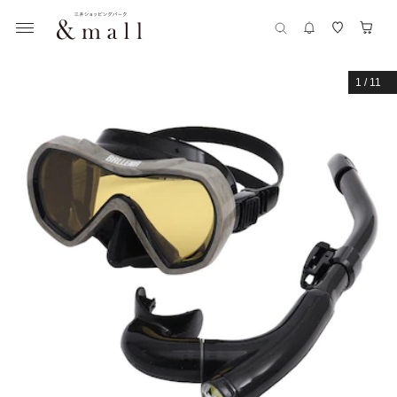
1
/
11