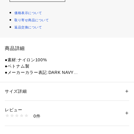
価格表示について
取り寄せ商品について
返品交換について
商品詳細
●素材:ナイロン100%
●ベトナム製
●メーカーカラー表記:DARK NAVY
●サイズ:高さ230mm×横335mm
●容量:約3L
●重量:約300g
サイズ詳細
性別：
レディース
メンズ
●Soleil 2way Shoulder Bagは、ウォッシュ加工を施したナイ
カテゴリー：
アウトドア・スポーツ
 ＞ 
アウトドア
 ＞ 
アウトドアバッグ
ロン素材を使った軽やかな印象のショルダーバッグです。
レビュー
●新たに採用されたブランドタグがデザインのアクセントとな
商品番号：
1540000467750 
（モール）
0件
り、ショルダーストラップ単体でも使用できる実用性も兼備。
10897123901 （ショップ）
●ちょっとしたお出かけにも最適なサイズ感です。