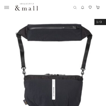
1
/
3