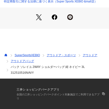
【商品の購入にあたっての注意事項】
特定商取引に関する法律に基づく表示（Super Sports XEBIO &mall店）
※一部商品において弊社カラー表記がメーカーカラー表記と異
なる場合があります。
※ブラウザやお使いのモニター環境により、掲載画像と実際の
商品の色味が若干異なる場合があります。
※掲載の価格・製品のパッケージ・デザイン・仕様について、
予告なく変更することがあります。あらかじめご了承くださ
い。マキャベリック MAKAVELIC スーパースポーツゼビオ ゼ
ビオ Super Sports XEBIO BAG バッグ 鞄 スポーツバッグ 運
動用バッグ ショルダーバッグ ブランド 斜め掛け ショルダー
 肩掛け 斜め掛け カジュアル お出かけ レジャー アウトドア　
SuperSportsXEBIO
アウトドア・スポーツ
アウトドア
 BBQ バーベキュー キャンプ ツアー フェス ライブ スポーツ
アウトドアバッグ
観戦 普段使い 旅 旅行 トラベル 観光 散歩 お出かけ ウォーキ
バック ソレイユ 2WAY ショルダーバッグ 紺 ネイビー 3L
ング サイクリング タウンユース デイリーユース ウォッシュ加
工 軽量 軽い
312510516NAVY
三井ショッピングパークアプリ
全国の三井ショッピングパークポイント対象施設でご利用できるアプ
リ