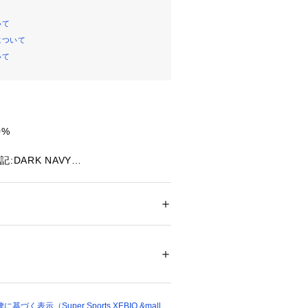
いて
について
いて
0%
:DARK NAVY
m×横185mm×マチ55mm
メンズ
houlder Bagは、必要最低限の持ち物だけ
ドア・スポーツ
 ＞ 
アウトドア
 ＞ 
アウトドア
べるコンパクトな2WAYショルダー
とスタイリッシュなデザインが特徴
67743 
（モール）
ショップ）
トラップ単体でも使用可能。ミニマル
イルにフィットします。
く表示（Super Sports XEBIO &mall