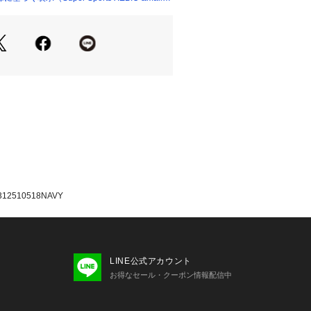
たっての注意事項】
て弊社カラー表記がメーカーカラー表
あります。
いのモニター環境により、掲載画像と
が若干異なる場合があります。
品のパッケージ・デザイン・仕様につ
更することがあります。あらかじめご
ベリック MAKAVELIC スーパース
uper Sports XEBIO BAG バッグ
グ 運動用バッグ ショルダーバッグ ブ
AY ショルダーバッグ 312510518 N
色 ハンドバッグ 肩掛け 斜め掛け 手提
ード 高密度ナイロン 耐久性 撥水 防汚
2510518NAVY
ーバン スタイリッシュ ユニセックス メ
女兼用 旅行 サブバッグ 通学 通勤 街
LINE公式アカウント
お得なセール・クーポン情報配信中