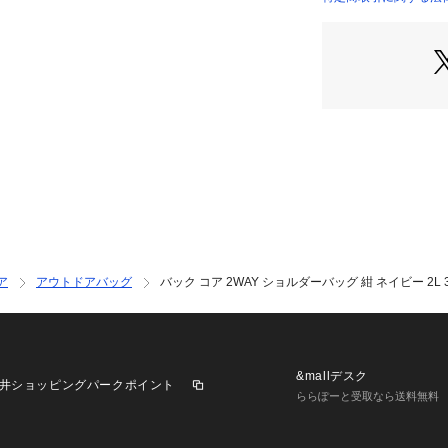
【商品の購入にあ
店）
※一部商品におい
記と異なる場合が
※ブラウザやお使
実際の商品の色味
※掲載の価格・製
いて、予告なく変
了承ください。マキャ
ポーツゼビオ ゼビオ S
 鞄 スポーツバッ
ランド 斜め掛け 2W
AVY ネイビー 紺
げ ストリート モ
ア
アウトドアバッグ
バック コア 2WAY ショルダーバッグ 紺 ネイビー 2L 31
 高機能 タフ ア
ンズ レディース 男
歩き 日本正規品
&mallデスク
井ショッピングパークポイント
ららぽーと受取なら送料無料