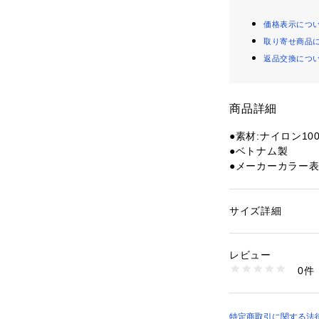
価格表示につ
取り寄せ商品
返品交換につ
商品詳細
●素材:ナイロン10
●ベトナム製
●メーカーカラー表記
●サイズ:高さ115m
●容量:約2L
●重量:約200g
サイズ詳細
性別：
レディース
●Core 2way S
カテゴリー：
アウト
バッグ
をスマートに持ち運
レビュー
バッグ。
0件
●モードな素材感
商品番号：
15400004
10897124101 （
で、ショルダース
志向のライフスタ
特定商取引に関する法律に基づ