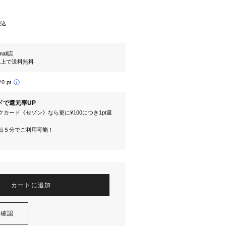
税込
mall店
円以上で送料無料
20 pt
ドで還元率UP
カード《セゾン》なら更に¥100につき1pt還
短５分でご利用可能！
カートに追加
を確認