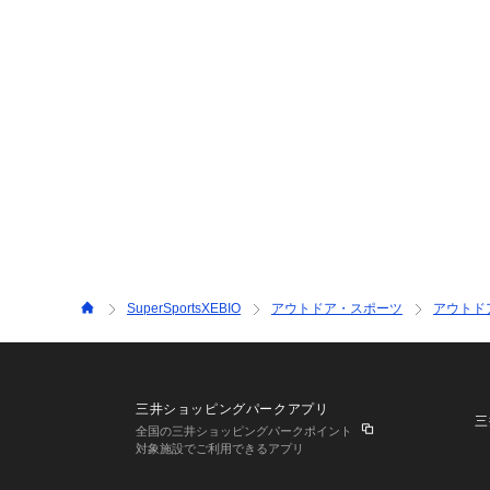
SuperSportsXEBIO
アウトドア・スポーツ
アウトド
三井ショッピングパークアプリ
三
全国の三井ショッピングパークポイント
対象施設でご利用できるアプリ