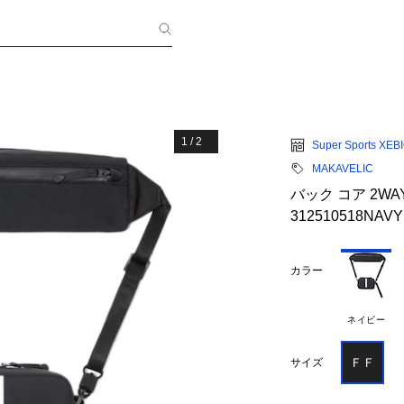
1
/
2
Super Sports XEB
MAKAVELIC
バック コア 2WA
312510518NAVY
カラー
ネイビー
ＦＦ
サイズ