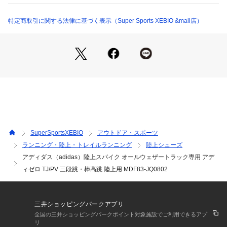
空中で身体をコントロールする力に変換する、アディダスの三
段跳と棒高跳用シューズ。
特定商取引に関する法律に基づく表示（Super Sports XEBIO &mall店）
●軽量で安定感のある履き心地と、反発力に優れたLightstrike
 Proクッショニングが、重力に負けないジャンプをサポート。
スパイクアウトソールが確かなトラクションを導く。
●この製品は、アッパーに50%以上のリサイクル素材を使用す
るなど、プラスチックゴミ ゼロを目指すアディダスの取り組
みの一つをカタチにしたアイテム。
●リサイクル素材を一部使用した、三段跳・棒高跳用スパイ
ク。
●用途:走幅跳・三段跳・棒高跳
●適応:オールウェザー専用
SuperSportsXEBIO
アウトドア・スポーツ
ランニング・陸上・トレイルランニング
陸上シューズ
【商品の購入にあたっての注意事項】
アディダス（adidas）陸上スパイク オールウェザートラック専用 アデ
【こちらの商品について】
※シューズの製造過程で、接着剤の付着や縫製のズレ・歪みを
ィゼロ TJ/PV 三段跳・棒高跳 陸上用 MDF83-JQ0802
生じている場合がありますが、使用上問題無いと判断したもの
を販売しております。あらかじめご了承のうえ、お買い求めく
ださい。
三井ショッピングパークアプリ
※靴ひもの長さについては、左右10cm以内の差までは弊社許
全国の三井ショッピングパークポイント対象施設でご利用できるアプ
容内とさせていただいております。左右の紐に10cm以上の差
リ