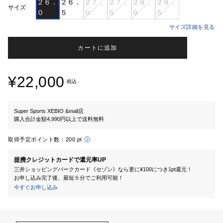
２６．
２６．
２７．
２７．
２８．
２８．
サイズ
０
５
０
５
０
５
サイズ詳細を見る
カートに追加
¥22,000
税込
Super Sports XEBIO &mall店
購入合計金額4,990円以上で送料無料
取得予定ポイント数：
200 pt
提携クレジットカードで還元率UP
三井ショッピングパークカード《セゾン》なら更に¥100につき1pt還元！
お申し込み完了後、最短５分でご利用可能！
今すぐお申し込み