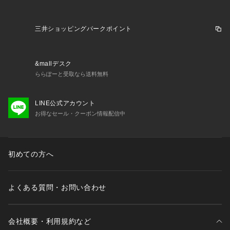
がある場合はメールにてお問い合わせください。
※一部商品において弊社カラー表記がメーカーカラー表記と異
なる場合があります。
三井ショッピングパークポイント
※ブラウザやお使いのモニター環境により、掲載画像と実際の
商品の色味が若干異なる場合があります。
※掲載の価格・製品のパッケージ・デザイン・仕様について、
&mallデスク
予告なく変更することがあります。あらかじめご了承くださ
ららぽーと受取なら送料無料
い。アディダス ADIDAS スーパースポーツゼビオ ゼビオ Sup
er Sports XEBIO 陸上シューズ 靴 陸上スパイク 3段飛 オール
ウェザー ath_spisl
LINE公式アカウント
お得なセール・クーポン情報配信中
初めての方へ
よくある質問・お問い合わせ
会社概要・利用規約など