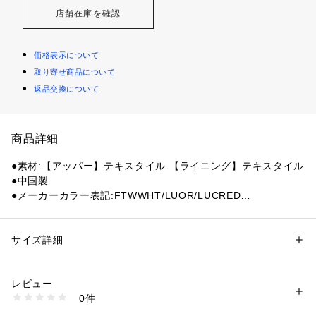
店舗在庫を確認
価格表示について
取り寄せ商品について
返品交換について
商品詳細
●素材:【アッパー】テキスタイル 【ライニング】テキスタイル
●中国製
●メーカーカラー表記:FTWWHT/LUOR/LUCRED
●ミッドソールドロップ:2.2mm (ヒール:17.7mm/前足部:15.5
mm)
●ナローフィット(幅狭)
サイズ詳細
性別：
メンズ
●面ファスナーストラップ付きシューレースクロージャー
カテゴリー：
アウトドア・スポーツ
 ＞ 
ランニング・陸上・トレイルラン
ニング
 ＞ 
陸上シューズ
●安定感のある履き心地
レビュー
●Lightstrike Proクッショニング
0件
●スパイクプレートアウトソール
商品番号：
1540000467378 
（モール）
10903121401 （ショップ）
●スピードとパワーが好記録を生む。助走のパワーを跳躍と、