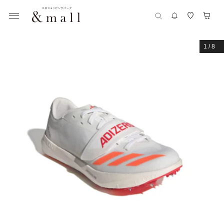
1
/
8