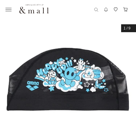
1
/
9