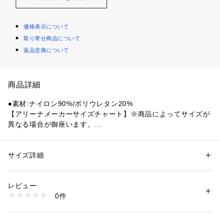
価格表示について
取り寄せ商品について
返品交換について
商品詳細
●素材:ナイロン90%/ポリウレタン20%
【アリーナメーカーサイズチャート】※商品によってサイズが
異なる場合が御座います。
●サイズ:【Mサイズ】頭周り50～55cm 【Lサイズ】頭周り54
～59cm
●日本製
サイズ詳細
性別：
レディース
メンズ
●メーカーカラー表記:ブラック×ブルー(BKBL)
カテゴリー：
アウトドア・スポーツ
 ＞ 
スイム・競泳
 ＞ 
スイム・競泳キャ
ップ
●水抜けが良く、ハードなトレーニングでもムレ感少なく快適
レビュー
に泳ぐことが可能。
0件
●ハードなトレーニングするスイマーにも、ゆったり泳ぎたい
商品番号：
1540000467151 
（モール）
10901836301 （ショップ）
スイマーにも、練習時の着用におススメ。
●renaのアイコンであるアリーナくんシリーズのメッシュ素材