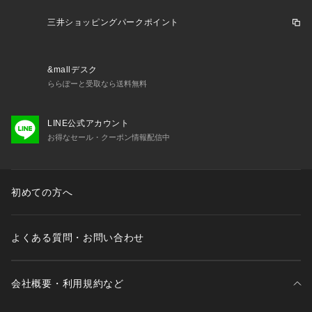
活 スイミングクラブ スクール 水泳帽子 競泳用スイムキャップ 
大会用水泳帽 選手用 レーシング レーシングキャップ メッシュ
三井ショッピングパークポイント
キャップ メッシュ 通気性 通水性 乾きやすい 蒸れにくい フィ
ット感 かわいい アリーナくん 黒 ブラック 青 ブルー M L kyo
ueikomono26
&mallデスク
ららぽーと受取なら送料無料
LINE公式アカウント
お得なセール・クーポン情報配信中
初めての方へ
よくある質問・お問い合わせ
会社概要・利用規約など