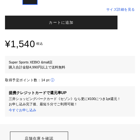
サイズ詳細を見る
カートに追加
¥1,540
税込
Super Sports XEBIO &mall店
購入合計金額4,990円以上で送料無料
取得予定ポイント数：
14 pt
提携クレジットカードで還元率UP
三井ショッピングパークカード《セゾン》なら更に¥100につき1pt還元！
お申し込み完了後、最短５分でご利用可能！
今すぐお申し込み
店舗在庫を確認