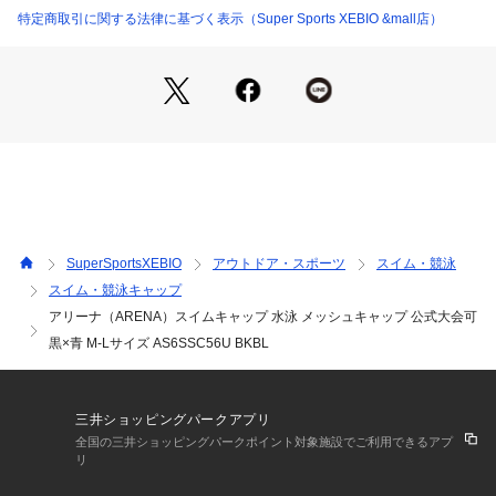
のスイムキャップ。
特定商取引に関する法律に基づく表示（Super Sports XEBIO &mall店）
●アリーナくんと仲間たちが様々な天候での様子を表現したデ
ザイン。
●水抜けが良く、ハードなトレーニングでもムレ感がなく快適
に泳ぐことが可能。
●ハードなトレーニングするスイマーにも、ゆったり泳ぎたい
スイマーにも、練習時の着用におススメ。
●公式大会招集所持ち込み可。
【商品の購入にあたっての注意事項】
※一部商品において弊社カラー表記がメーカーカラー表記と異
SuperSportsXEBIO
アウトドア・スポーツ
スイム・競泳
なる場合があります。
スイム・競泳キャップ
※ブラウザやお使いのモニター環境により、掲載画像と実際の
アリーナ（ARENA）スイムキャップ 水泳 メッシュキャップ 公式大会可
商品の色味が若干異なる場合があります。
※掲載の価格・製品のパッケージ・デザイン・仕様について、
黒×青 M-Lサイズ AS6SSC56U BKBL
予告なく変更することがあります。あらかじめご了承くださ
い。2026年春夏モデル 2026ssmodel アリーナ arena スーパ
ースポーツゼビオ ゼビオ Super Sports XEBIO 競泳小物 アク
三井ショッピングパークアプリ
セサリー スイムキャップ スイミング 水泳 プール スイム 大人
全国の三井ショッピングパークポイント対象施設でご利用できるアプ
 26ssswim スイミングキャップ 水泳帽 水泳キャップ プールキ
リ
ャップ 大人用 競泳 競技用 練習用 トレーニング 学校 授業 部