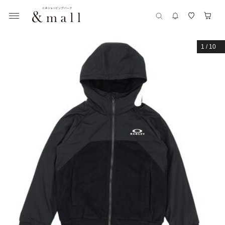
1
/
10