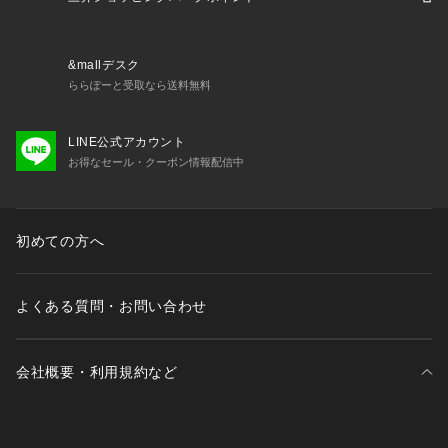
●リフレクター:ライトによって明るく反射する素材が、夜間の
視認性を高めます。
&mallデスク
【商品の購入にあたっての注意事項】
ららぽーと受取なら送料無料
※弊社独自の採寸・計量方法により計測を行っておりますた
め、多少の誤差が生じる場合があります。
LINE公式アカウント
※一部商品において弊社カラー表記がメーカーカラー表記と異
お得なセール・クーポン情報配信中
なる場合があります。
※ブラウザやお使いのモニター環境により、掲載画像と実際の
商品の色味が若干異なる場合があります。
※掲載の価格・製品のパッケージ・デザイン・仕様について、
初めての方へ
予告なく変更することがあります。あらかじめご了承くださ
い。2025年秋冬モデル 2025fwmodel オークリー OAKLEY ス
ーパースポーツゼビオ ゼビオ Super Sports XEBIO ウォーム
よくある質問・お問い合わせ
アップ 布帛ウォームシャツ Junior ジュニア じゅにあ 子供 JR 
スポーツアパレル スポーツウェア トップス 黒 ブラック 部活
 クラブ 普段着 防寒 防風 軽量 紫外線防止 紫外線カット UVカ
会社概要・利用規約など
ット ap_oakids oakspprice warup2603 26bk_cp 0321_cp
三井不動産が展開する商業施設一覧