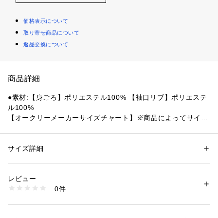
価格表示について
取り寄せ商品について
返品交換について
商品詳細
●素材:【身ごろ】ポリエステル100% 【袖口リブ】ポリエステ
ル100%
【オークリーメーカーサイズチャート】※商品によってサイズ
が異なる場合が御座います。
●サイズ:【130cm(US/EU:XS)】胸囲61～67cm 身長125～135
cm 【140cm(US/EU:S)】胸囲65～72cm 身長135～145cm
サイズ詳細
性別：
キッズ・ベビー
 【150cm(US/EU:M)】胸囲70～78cm 身長145～155cm
カテゴリー：
ファッション
 ＞ 
トップス
 ＞ 
ジャージ
※製品仕様により商品タグと本体の製品タグでサイズ表記が異
レビュー
なる場合があります。
商品番号：
1540000467052 
（モール）
0件
10901381101 （ショップ）
【実寸サイズ】
●130サイズ詳細:【着丈】50cm 【身幅】41cm 【裄丈】63.5c