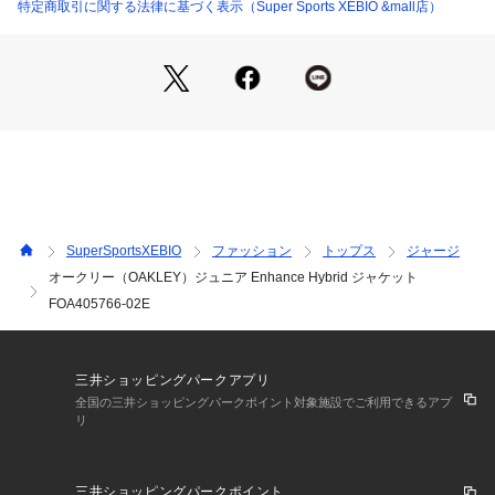
m
特定商取引に関する法律に基づく表示（Super Sports XEBIO &mall店）
●140サイズ詳細:【着丈】52.5cm 【身幅】43cm 【裄丈】69c
m
●150サイズ詳細:【着丈】55.5cm 【身幅】46.5cm 【裄丈】7
3cm
●ベトナム製
●メーカーカラー表記:BLACKOUT
●強度のあるリップストップ素材と軽量性と保温性を兼ね備え
たマイクロフリース素材をハイブリッドしたジャケット。フー
ドのロゴグラフィックがデザインポイントで右後身頃のリフレ
クターが夜間の視認性を向上。
SuperSportsXEBIO
ファッション
トップス
ジャージ
●HYDROLIX:優れた吸汗速乾性能。汗や湿気を肌表面から素早
オークリー（OAKLEY）ジュニア Enhance Hybrid ジャケット
く吸収・拡散することで、優れた吸汗速乾性を実現します。爽
FOA405766-02E
快な肌触りと着心地を実現すると共に、環境に合わせて体温の
上昇や汗冷えを防ぐので、常にベストなコンディションを保ち
パフォーマンスを極限まで引き出します。
●UPF50+:衣類の紫外線防止指数UPF50+の素材が、紫外線に
三井ショッピングパークアプリ
よる皮膚へのダメージを軽減します。
全国の三井ショッピングパークポイント対象施設でご利用できるアプ
●吸汗速乾:優れた吸汗速乾を実現。汗を素早く吸収・拡散し、
リ
パフォーマンスを高めます
●保温:優れた保温性を実現。暖かい空気層が衣服内を快適に保
ちます。
三井ショッピングパークポイント