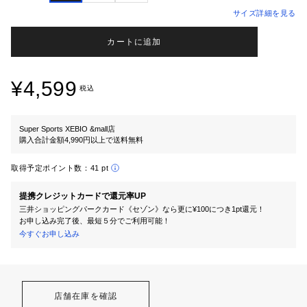
サイズ詳細を見る
カートに追加
¥4,599
税込
Super Sports XEBIO &mall店
購入合計金額4,990円以上で送料無料
取得予定ポイント数：
41 pt
提携クレジットカードで還元率UP
三井ショッピングパークカード《セゾン》なら更に¥100につき1pt還元！
お申し込み完了後、最短５分でご利用可能！
今すぐお申し込み
店舗在庫を確認