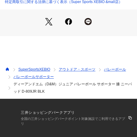
●吸汗と速乾:汗をかいてもさらさら、洗濯してもすぐ乾く(当社
特定商取引に関する法律に基づく表示（Super Sports XEBIO &mall店）
比)
●日本バレーボール協会 公認
【商品の購入にあたっての注意事項】
※一部商品において弊社カラー表記がメーカーカラー表記と異
なる場合があります。
※ブラウザやお使いのモニター環境により、掲載画像と実際の
商品の色味が若干異なる場合があります。
※掲載の価格・製品のパッケージ・デザイン・仕様について、
予告なく変更することがあります。あらかじめご了承くださ
SuperSportsXEBIO
アウトドア・スポーツ
バレーボール
い。ディーアンドエム D&M スーパースポーツゼビオ ゼビオ S
バレーボールサポーター
uper Sports XEBIO バレーボール バレー volleyball アクセサ
ディーアンドエム（D&M）ジュニア バレーボール サポーター 膝 ニーパ
リー サポーター ヒザサポーター 膝サポーター ヒザ 膝 ひざ J
unior ジュニア じゅにあ 子供 JR 黒 ブラック D-809JR BLK
ッド D-809JR BLK
 衝撃吸収 クッション ひざ用 通気性 フィット 耐久性 公認 屋
内コート 屋内 体育館 練習 トレーニング 部活 vb_item
三井ショッピングパークアプリ
全国の三井ショッピングパークポイント対象施設でご利用できるアプ
リ