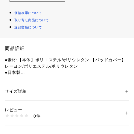
価格表示について
取り寄せ商品について
返品交換について
商品詳細
●素材:【本体】ポリエステル/ポリウレタン 【パッドカバー】
レーヨン/ポリエステル/ポリウレタン
●日本製
●適応目安:【Sサイズ】ひざ頭周り24～30cm 丈18cm 【Mサ
イズ】ひざ頭周り26～32cm 丈18cm
●衝撃吸収&ひざに密着
サイズ詳細
性別：
キッズ・ベビー
●新開発2層構造セルパッド
カテゴリー：
アウトドア・スポーツ
 ＞ 
バレーボール
 ＞ 
バレーボールサポ
ーター
●子供でもひざを曲げやすい
レビュー
●衝撃吸収:パッド4ヶ所に通気ホールがあり、パッド内部の蒸
0件
れを軽減。
商品番号：
1540000466208 
（モール）
10895882501 （ショップ）
●高伸縮性:肌触りが良い
●軽量:従来品より軽い(当社比)