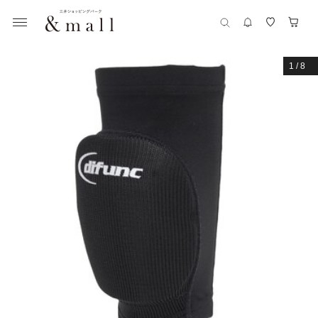
1
/
8