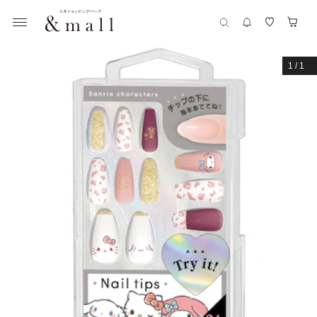
1
/
1