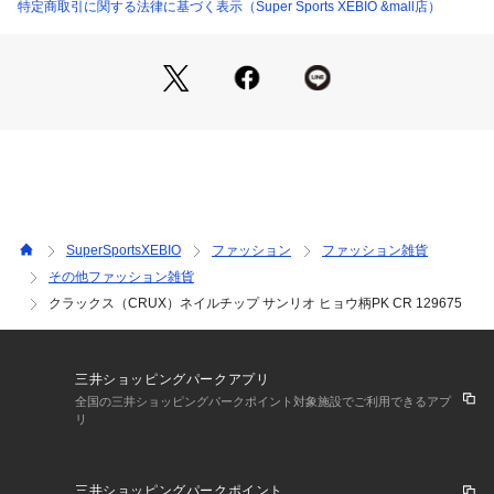
 Sports XEBIO ファンシー雑貨
特定商取引に関する法律に基づく表示（Super Sports XEBIO &mall店）
SuperSportsXEBIO
ファッション
ファッション雑貨
その他ファッション雑貨
クラックス（CRUX）ネイルチップ サンリオ ヒョウ柄PK CR 129675
三井ショッピングパークアプリ
全国の三井ショッピングパークポイント対象施設でご利用できるアプ
リ
三井ショッピングパークポイント