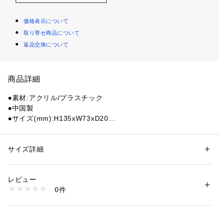
価格表示について
取り寄せ商品について
返品交換について
商品詳細
●素材:アクリル/プラスチック
●中国製
●サイズ(mm):H135xW73xD20
【商品の購入にあたっての注意事項】
※一部商品において弊社カラー表記がメーカーカラー表記と異
サイズ詳細
性別：
レディース
なる場合があります。
カテゴリー：
ファッション
 ＞ 
ファッション雑貨
 ＞ 
その他ファッション雑
貨
※ブラウザやお使いのモニター環境により、掲載画像と実際の
レビュー
商品の色味が若干異なる場合があります。
0件
※掲載の価格・製品のパッケージ・デザイン・仕様について、
商品番号：
1540000466180 
（モール）
10897067701 （ショップ）
予告なく変更することがあります。あらかじめご了承くださ
い。クラックス CRUX スーパースポーツゼビオ ゼビオ Super