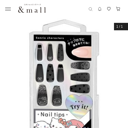
1
/
1