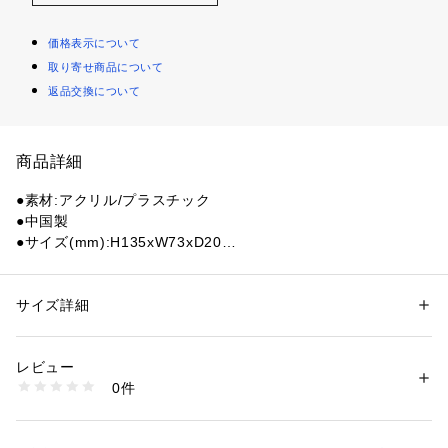
価格表示について
取り寄せ商品について
返品交換について
商品詳細
●素材:アクリル/プラスチック
●中国製
●サイズ(mm):H135xW73xD20
【商品の購入にあたっての注意事項】
※一部商品において弊社カラー表記がメーカーカラー表記と異
サイズ詳細
性別：
レディース
なる場合があります。
カテゴリー：
ファッション
 ＞ 
ファッション雑貨
 ＞ 
その他ファッション雑
貨
※ブラウザやお使いのモニター環境により、掲載画像と実際の
レビュー
商品の色味が若干異なる場合があります。
0件
※掲載の価格・製品のパッケージ・デザイン・仕様について、
商品番号：
1540000466128 
（モール）
10897067901 （ショップ）
予告なく変更することがあります。あらかじめご了承くださ
い。クラックス CRUX スーパースポーツゼビオ ゼビオ Super