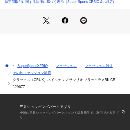
 Sports XEBIO ファンシー雑貨 黒 ブラック
特定商取引に関する法律に基づく表示（Super Sports XEBIO &mall店）
SuperSportsXEBIO
ファッション
ファッション雑貨
その他ファッション雑貨
クラックス（CRUX）ネイルチップ サンリオ ブラックラメBK CR
129677
三井ショッピングパークアプリ
全国の三井ショッピングパークポイント対象施設でご利用できるアプ
リ