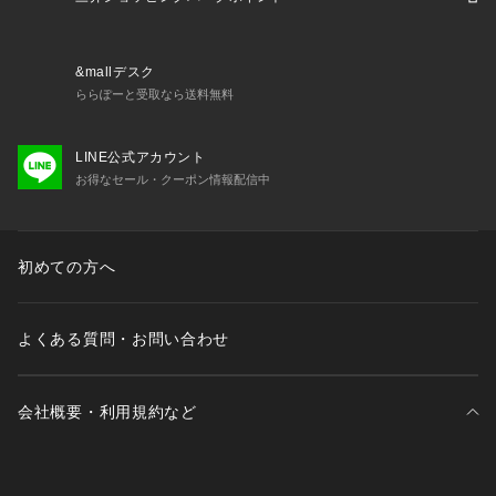
なる場合がございます。
※ブラウザやお使いのモニター環境により、掲載画像と実際の
商品の色味が若干異なる場合があります。
&mallデスク
※掲載の価格・製品のパッケージ・デザイン・仕様について、
ららぽーと受取なら送料無料
予告なく変更することがあります。あらかじめご了承くださ
い。オークリー OAKLEY スーパースポーツゼビオ ゼビオ Sup
LINE公式アカウント
er Sports XEBIO ウォームアップ 布帛ウォームシャツ Junior
お得なセール・クーポン情報配信中
 ジュニア じゅにあ 子供 JR 子供服 スポーツブランド k24ss
 通学 部活 クラブ 普段着 部屋着 ルームウェア 入学祝 吸汗速
乾 軽量 運動会 体育祭 体育大会 修学旅行 夏用ジャージ xe24w
uss kid2409bn ok2024 oakspprice ap_oakids warup2603
初めての方へ
よくある質問・お問い合わせ
会社概要・利用規約など
三井不動産が展開する商業施設一覧