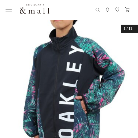
1
/
11