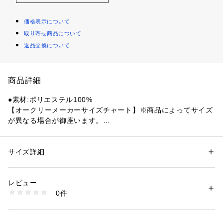
価格表示について
取り寄せ商品について
返品交換について
商品詳細
●素材:ポリエステル100%
【オークリーメーカーサイズチャート】※商品によってサイズ
が異なる場合が御座います。
●サイズ:【120cm(US/EU:XXS)】胸囲57～63cm 身長115～12
5cm 【130cm(US/EU:XS)】胸囲61～67cm 身長125～135cm 
【140cm(US/EU:S)】胸囲65～72cm 身長135～145cm 【150
サイズ詳細
性別：
キッズ・ベビー
cm(US/EU:M)】胸囲70～78cm 身長145～155cm 【160cm(U
カテゴリー：
ファッション
 ＞ 
トップス
 ＞ 
ジャージ
S/EU:L)】胸囲76～84cm 身長155～165cm
レビュー
【実寸サイズ】
商品番号：
1540000466116 
（モール）
0件
●120サイズ詳細:【着丈】50cm 【身幅】41cm 【裄丈】60cm
10901381701 （ショップ）
●130サイズ詳細:【着丈】53cm 【身幅】43cm 【裄丈】64cm
●140サイズ詳細:【着丈】56cm 【身幅】47cm 【裄丈】68cm