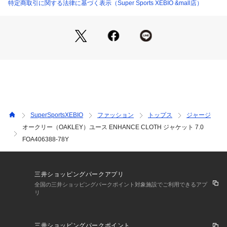
●150サイズ詳細:【着丈】59cm 【身幅】49cm 【裄丈】74cm
特定商取引に関する法律に基づく表示（Super Sports XEBIO &mall店）
●160サイズ詳細:【着丈】62.5cm 【身幅】53cm 【裄丈】78c
m
●ベトナム製
●パフォーマンスを極限まで引き出す事を可能にさせるクロス
ジャケット。優れた吸汗速乾機能と軽量性を併せ持った二重織
り素材は肌面を点接触組織にすることにより、汗がまとわりつ
くことなく、衣服内をドライで快適な状態に保ちます。左身頃
のBOLDグラフィックがデザインポイント。背中のリフレクタ
ーが夜間の視認性を向上。
SuperSportsXEBIO
ファッション
トップス
ジャージ
※製品仕様により商品タグと本体の製品タグでサイズ表記が異
オークリー（OAKLEY）ユース ENHANCE CLOTH ジャケット 7.0
なる場合があります。
FOA406388-78Y
【商品の購入にあたっての注意事項】
※弊社独自の採寸・計量方法により計測を行っておりますた
め、多少の誤差が生じる場合がございます。
三井ショッピングパークアプリ
※総柄の商品については、生地の裁断箇所により、商品一点ご
全国の三井ショッピングパークポイント対象施設でご利用できるアプ
とにパターン(柄)が異なる場合がございます。
リ
そのため、掲載画像とはパターンの位置や内容が異なるものが
ありますが、商品自体の仕様の相違には該当いたしません。
※一部商品において弊社カラー表記がメーカーカラー表記と異
三井ショッピングパークポイント