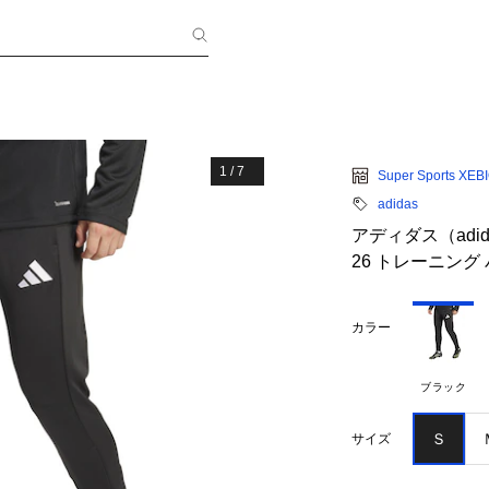
1
/
7
Super Sports XEB
adidas
アディダス（adi
26 トレーニング パ
カラー
ブラック
Ｓ
サイズ