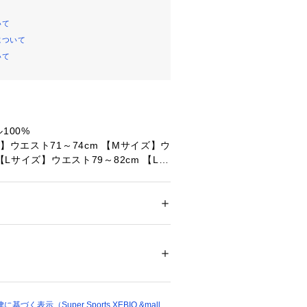
いて
について
いて
100%
】ウエスト71～74cm 【Mサイズ】ウ
【Lサイズ】ウエスト79～82cm 【LL
ト83～86cm 【3L(2XL)サイズ】ウ
エスト】63cm 【ヒップ】97cm 【股
ドア・スポーツ
 ＞ 
サッカー・フットサル
 ＞ 
ルウェア
】68cm 【すそ幅】12cm 【わたり
エスト】66cm 【ヒップ】99cm
65866 
（モール）
ショップ）
【股下】68cm 【すそ幅】12cm 【わた
エスト】68cm 【ヒップ】100cm
く表示（Super Sports XEBIO &mall