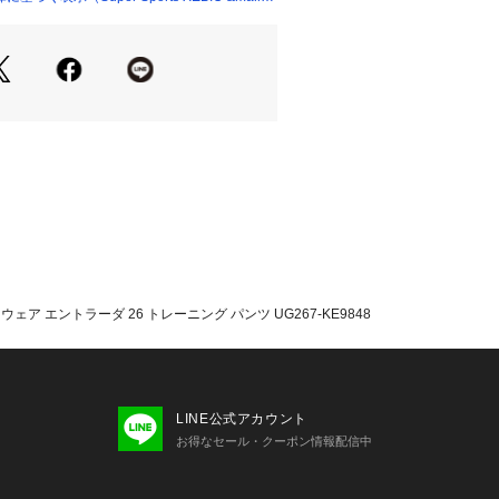
股下】68cm 【すそ幅】12.5cm 【わ
ウエスト】77cm 【ヒップ】106cm
股下】68cm 【すそ幅】12.5cm 【わ
テクノロジーで快適な着心地を実現し
ィットのトラックスーツパンツ
す準備を整えておきたいプレイヤーの
タ 26 トレーニング パンツはシンプ
ている。
ィットが快適にフィットし、アンクル
上から簡単に脱ぎ履きできる。クライ
ジーが熱と汗をコントロールするた
ェア エントラーダ 26 トレーニング パンツ UG267-KE9848
きる。
ーコードがついたウエストがぴったり
されたアディダス バッジ オブ スポ
伝統をさりげなく感じさせる。
走する時も、サイドラインで戦略を練
LINE公式アカウント
ツなら駆け出す準備は万端。
お得なセール・クーポン情報配信中
ィット