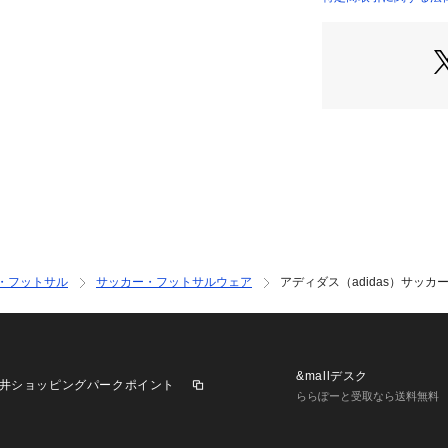
 【股上】30cm 【
店）
たり幅】31cm
●LLサイズ詳細:【
 【股上】30cm 【
たり幅】32cm
●クライマクール
たスタンダードフ
●いつでも動き出
ために、エントリー
ルで機能的にでき
●ミッドライズフ
ジップでブーツの
マクールテクノロ
・フットサル
サッカー・フットサルウェア
アディダス（adidas）サッカーウ
め、試合に集中で
●調整可能なドロ
フィット。刺しゅう
ーツがサッカーの
●フィールドを疾
&mallデスク
井ショッピングパークポイント
る時も、このパン
ららぽーと受取なら送料無料
●スタンダードフ
●MID RISE