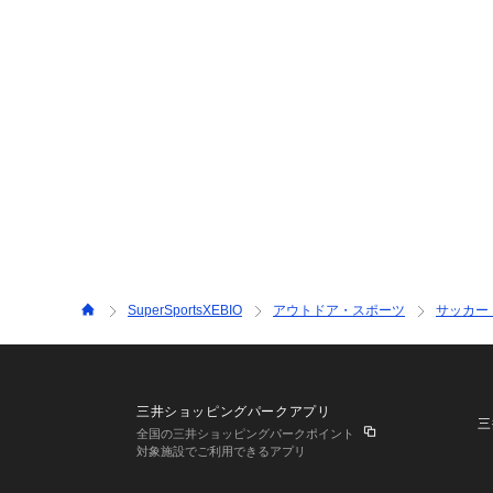
SuperSportsXEBIO
アウトドア・スポーツ
サッカー
三井ショッピングパークアプリ
三
全国の三井ショッピングパークポイント
対象施設でご利用できるアプリ