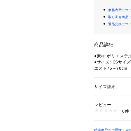
価格表示につ
取り寄せ商品
返品交換につ
商品詳細
●素材:ポリエステル
●サイズ:【Sサイズ
エスト75～78cm 
(XL)サイズ】ウエス
エスト87～93cm
【実寸サイズ】
サイズ詳細
性別：
メンズ
●Sサイズ詳細:【ウ
カテゴリー：
アウト
サッカー・フットサ
上】29cm 【股下
レビュー
幅】29cm
0件
●Mサイズ詳細:【ウ
商品番号：
15400004
10900650801 （
 【股上】30cm 
り幅】30cm
●Lサイズ詳細:【ウ
特定商取引に関する法律に基づ