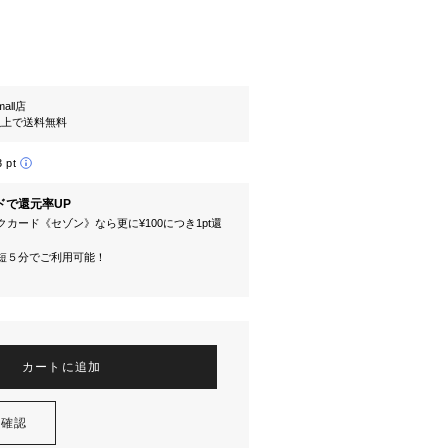
mall店
円以上で送料無料
3 pt
ドで還元率UP
カード《セゾン》なら更に¥100につき1pt還
短５分でご利用可能！
カートに追加
を確認