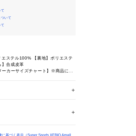
いて
について
いて
リエステル100% 【裏地】ポリエステ
ひら】合成皮革
メーカーサイズチャート】※商品によ
る場合が御座います。
JXS)サイズ】手囲い16cm 対象身長目安
JSサイズ】手囲い17cm 対象身長目安1
ー
JMサイズ】手囲い18cm 対象身長目安13
ドア・スポーツ
 ＞ 
ウィンタースポーツ
 ＞ 
グ
サイズ】手囲い19cm 対象身長目安140
(JXL)サイズ】手囲い20cm 対象身長目
65576 
（モール）
ショップ）
全長(外寸)】25cm 【手囲い(外寸)】2
く表示（Super Sports XEBIO &mall