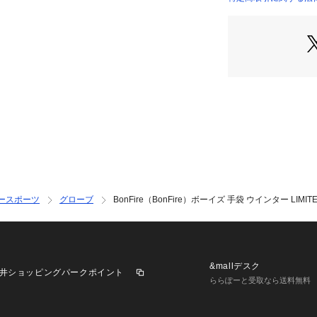
●JLサイズ詳細:【
店）
3cm
●JLLサイズ詳細:
24cm
●中国製
●メーカーカラー表記
●発熱機能素材:湿
ます。
●透湿防水機能:
ら発せられた水蒸
適性を保ちます。
●耐水圧:10000m
●タッチパネル対
ースポーツ
グローブ
BonFire（BonFire）ボーイズ 手袋 ウインター LIMIT
●裏起毛で暖かい
【商品の購入にあ
※弊社独自の採寸
すため、多少の誤
&mallデスク
井ショッピングパークポイント
※一部商品におい
ららぽーと受取なら送料無料
記と異なる場合が
※ブラウザやお使