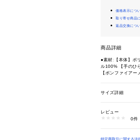
価格表示につ
取り寄せ商品
返品交換につ
商品詳細
●素材:【本体】ポ
ル100% 【手の
【ボンファイアー
ってサイズが異な
●サイズ:【JSS(
110～120cm 【
サイズ詳細
性別：
キッズ・ベビ
20～130cm 【
カテゴリー：
アウト
ローブ
0～140cm 【JL
レビュー
～150cm 【JLL
0件
安150～160cm
商品番号：
15400004
10892276201 （
【実寸サイズ】
●JMサイズ詳細:【
2cm
特定商取引に関する法律に基づ