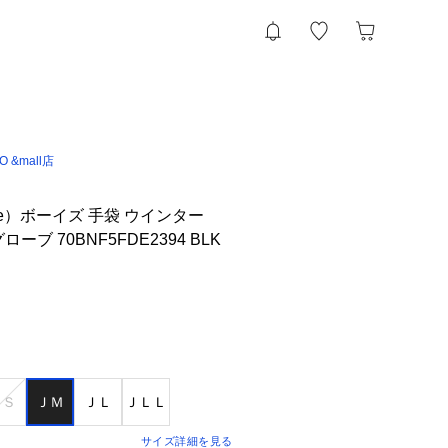
IO &mall店
Fire）ボーイズ 手袋 ウインター
グローブ 70BNF5FDE2394 BLK
ＪＳ
ＪＭ
ＪＬ
ＪＬＬ
サイズ詳細を見る