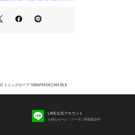
全長(外寸)】26cm 【手囲い(外寸)】2
【全長(外寸)】27cm 【手囲い(外寸)】
:BLK
気を吸収し、体温プラス2度以内に保ち
外部からの水や風の侵入を防ぎ、身体か
気を外部へ発散させ、グローブ内の快
m
応
ED ミトングローブ 70BNF5FDE2394 BLK
たっての注意事項】
・計量方法により計測を行っておりま
差が生じる場合がございます。
LINE公式アカウント
て弊社カラー表記がメーカーカラー表
お得なセール・クーポン情報配信中
ございます。
いのモニター環境により、掲載画像と