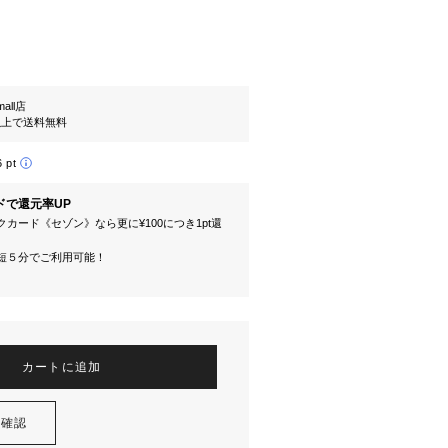
mall店
円以上で送料無料
6 pt
ドで還元率UP
カード《セゾン》なら更に¥100につき1pt還
短５分でご利用可能！
カートに追加
を確認