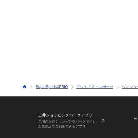
SuperSportsXEBIO
アウトドア・スポーツ
ウィンタ
三井ショッピングパークアプリ
三
全国の三井ショッピングパークポイント
対象施設でご利用できるアプリ