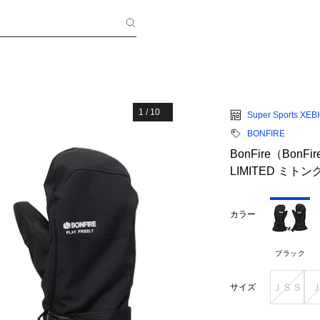
1
/
10
Super Sports XEB
BONFIRE
BonFire（Bon
LIMITED ミトン
カラー
ブラック
ＪＳＳ
サイズ