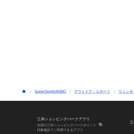
SuperSportsXEBIO
アウトドア・スポーツ
ウィンタ
三井ショッピングパークアプリ
三
全国の三井ショッピングパークポイント
対象施設でご利用できるアプリ