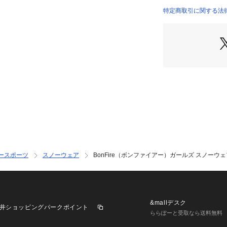
●150サイズ詳細:
特定商取引に関する法律に基づ
48cm 【袖丈】52
店）
m 【股上】24cm 
たり幅】26cm
●160サイズ詳細:
49cm 【袖丈】54
m 【股上】25cm 
たり幅】27cm
●ベトナム製
●中の衣服まで濡れに
●フードとサスペ
●適応身長:145～1
●長く使えるサイ
●脇下とポケット
ースポーツ
スノーウェア
BonFire（ボンファイアー）ガールズ スノーウェア 上下
調整ができます。
【商品の購入にあ
※弊社独自の採寸
すため、多少の誤
&mallデスク
井ショッピングパークポイント
※総柄の商品につ
ららぽーと受取なら送料無料
一点ごとにパターン