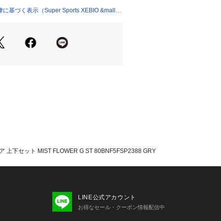
【着丈】63cm 【肩幅】39cm 【身幅】
く表示（Super Sports XEBIO &mall
cm 【ウエスト】68cm 【ヒップ】80c
【股下】65cm 【すそ幅】24cm 【わ
【着丈】67cm 【肩幅】41cm 【身幅】
cm 【ウエスト】70cm 【ヒップ】82c
【股下】69cm 【すそ幅】25cm 【わ
くい耐水圧:10000mm
ンダーは着脱可能
65cm
ズ調整機能付き
のドローコードを引くことでサイズの
セット MIST FLOWER G ST 80BNF5FSP2388 GRY
たっての注意事項】
・計量方法により計測を行っておりま
差が生じる場合がございます。
LINE公式アカウント
いては、生地の裁断箇所により、商品
お得なセール・クーポン情報配信中
(柄)が異なる場合がございます。