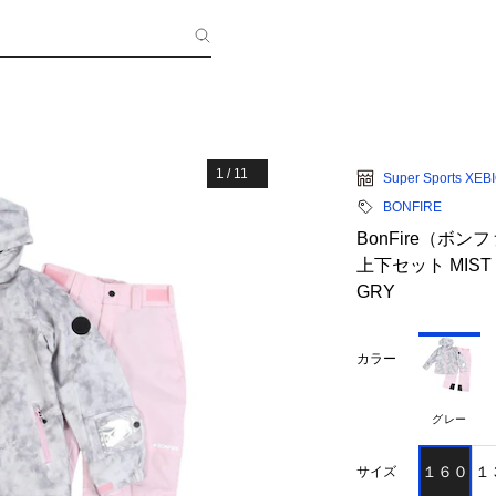
1
/
11
Super Sports XEB
BONFIRE
BonFire（ボ
上下セット MIST F
GRY
カラー
グレー
１６０
１
サイズ