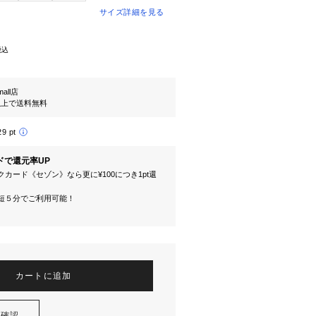
サイズ詳細を見る
税込
mall店
円以上で送料無料
29 pt
ドで還元率UP
カード《セゾン》なら更に¥100につき1pt還
短５分でご利用可能！
カートに追加
を確認