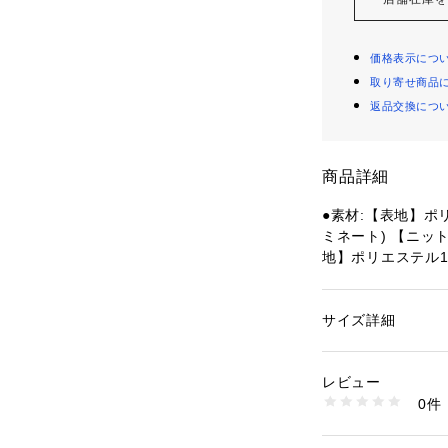
価格表示につ
取り寄せ商品
返品交換につ
商品詳細
●素材:【表地】ポ
ミネート) 【ニッ
地】ポリエステル1
【実寸サイズ】
●130サイズ詳細:
42cm 【袖丈】48
サイズ詳細
性別：
キッズ・ベビ
m 【股上】23cm 
カテゴリー：
アウト
ノーウェア
たり幅】23cm
レビュー
●140サイズ詳細:
0件
42cm 【袖丈】50
商品番号：
15400004
10886439001 （
m 【股上】23cm 
たり幅】24cm