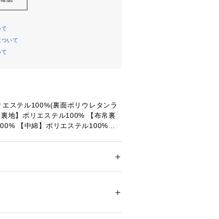
いて
について
いて
リエステル100%(裏面ポリウレタンラ
ト裏地】ポリエステル100% 【布帛裏
00% 【中綿】ポリエステル100%
【着丈】53cm 【肩幅】36cm 【身幅】
cm 【ウエスト】60cm 【ヒップ】78c
ー
【股下】56cm 【すそ幅】24cm 【わ
ドア・スポーツ
 ＞ 
ウィンタースポーツ
 ＞ 
ス
【着丈】58cm 【肩幅】37cm 【身幅】
cm 【ウエスト】60cm 【ヒップ】82c
65506 
（モール）
ショップ）
【股下】62cm 【すそ幅】23cm 【わ