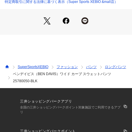
上】31cm 【股下】75cm 【すそ幅】30cm 【わたり幅】37cm
特定商取引に関する法律に基づく表示（Super Sports XEBIO &mall店）
●中国製
●メーカーカラー表記:01 BLACK
【商品の購入にあたっての注意事項】
※弊社独自の採寸・計量方法により計測を行っておりますた
め、多少の誤差が生じる場合がございます。
※一部商品において弊社カラー表記がメーカーカラー表記と異
なる場合がございます。
※ブラウザやお使いのモニター環境により、掲載画像と実際の
商品の色味が若干異なる場合があります。
SuperSportsXEBIO
ファッション
パンツ
ロングパンツ
※掲載の価格・製品のパッケージ・デザイン・仕様について、
ベンデイビス（BEN DAVIS）ワイド カーブ スウェットパンツ
予告なく変更することがあります。あらかじめご了承くださ
25780050-BLK
い。2025年秋冬モデル 2025fwmodel ベンデイビス BEN DAVI
S BENDAVIS スーパースポーツゼビオ ゼビオ Super Sports X
EBIO スポーツカジュアル パンツ ボトム Men's Mens メンズ
 めんず 男性 黒 ブラック
三井ショッピングパークアプリ
全国の三井ショッピングパークポイント対象施設でご利用できるアプ
リ
三井ショッピングパークポイント