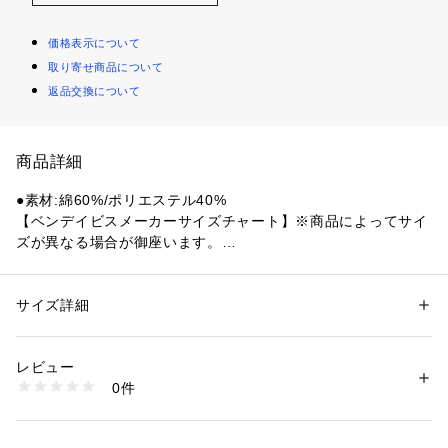
価格表示について
取り寄せ商品について
返品交換について
商品詳細
●素材:綿60%/ポリエステル40%
【ベンデイビスメーカーサイズチャート】※商品によってサイ
ズが異なる場合が御座います。
●サイズ:【Sサイズ】ウエスト68～76cm 【Mサイズ】ウエス
ト76～84cm 【Lサイズ】ウエスト84～94cm 【LLサイズ】ウ
エスト94～104cm
サイズ詳細
性別：
メンズ
【実寸サイズ】
カテゴリー：
ファッション
 ＞ 
パンツ
 ＞ 
ロングパンツ
●Mサイズ詳細:【ウエスト】82cm 【ヒップ】115cm 【股上】
レビュー
28cm 【股下】70.5cm 【すそ幅】28.5cm 【わたり幅】35cm
商品番号：
1540000465254 
（モール）
0件
●Lサイズ詳細:【ウエスト】87cm 【ヒップ】116cm 【股上】
10889888301 （ショップ）
29cm 【股下】73cm 【すそ幅】29cm 【わたり幅】36cm
●LLサイズ詳細:【ウエスト】92cm 【ヒップ】120cm 【股