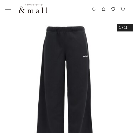
1
/
11