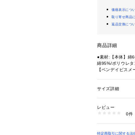
価格表示につ
取り寄せ商品
返品交換につ
商品詳細
●素材:【本体】綿6
綿95%/ポリウレタ
【ベンデイビスメ
てサイズが異なる
●サイズ:【Mサイズ
6～104cm 【LL
サイズ詳細
性別：
メンズ
【実寸サイズ】
カテゴリー：
ファッ
●Mサイズ詳細:【着
レビュー
8cm 【袖丈】60.5
商品番号：
15400004
0件
●Lサイズ詳細:【着
10889888801 （
cm 【袖丈】60.5c
●LLサイズ詳細:【着
幅】66cm 【袖丈】
特定商取引に関する法律に基づ