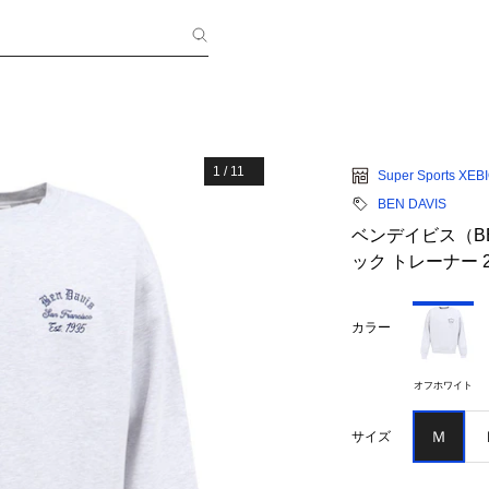
1
/
11
Super Sports XEB
BEN DAVIS
ベンデイビス（BE
ック トレーナー 25
カラー
オフホワイト
Ｍ
サイズ