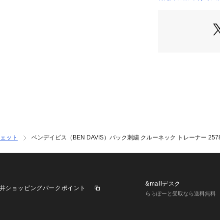
●中国製
店）
●メーカーカラー表記
【商品の購入にあ
※弊社独自の採寸
すため、多少の誤
※一部商品におい
記と異なる場合が
※ブラウザやお使
実際の商品の色味
※掲載の価格・製
いて、予告なく変
了承ください。2025
ェット
ベンデイビス（BEN DAVIS）バック刺繍 クルーネック トレーナー 25780
イビス BEN DAV
ゼビオ Super Sp
トソー Men's M
 クラブ 普段着  
&mallデスク
井ショッピングパークポイント
ららぽーと受取なら送料無料