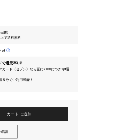
mall店
円以上で送料無料
5 pt
ドで還元率UP
カード《セゾン》なら更に¥100につき1pt還
短５分でご利用可能！
カートに追加
を確認