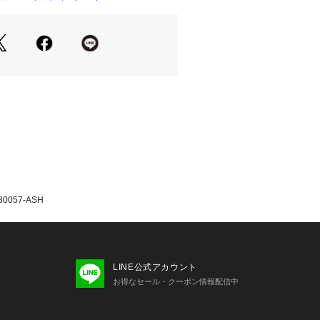
:08 ASH
たっての注意事項】
・計量方法により計測を行っておりま
差が生じる場合がございます。
て弊社カラー表記がメーカーカラー表
ございます。
いのモニター環境により、掲載画像と
が若干異なる場合があります。
品のパッケージ・デザイン・仕様につ
更することがあります。あらかじめご
年秋冬モデル 2025fwmodel ベンデ
057-ASH
IS BENDAVIS スーパースポーツゼビオ 
orts XEBIO スポーツカジュアル カッ
ens メンズ めんず 男性 トップス  部活
ランニング ジョギング マラソン
LINE公式アカウント
お得なセール・クーポン情報配信中