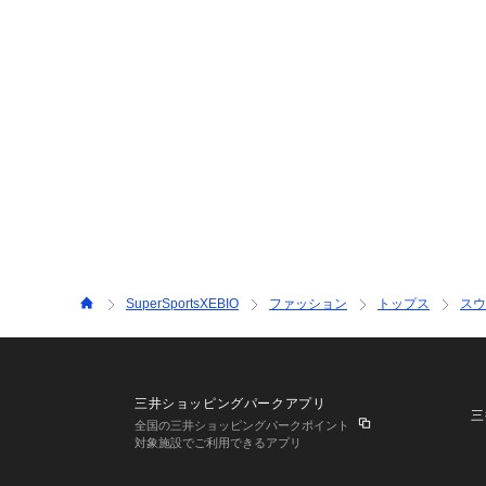
SuperSportsXEBIO
ファッション
トップス
スウ
三井ショッピングパークアプリ
三
全国の三井ショッピングパークポイント
対象施設でご利用できるアプリ