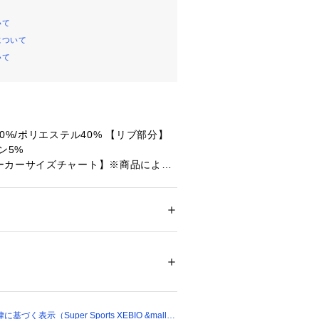
いて
について
いて
0%/ポリエステル40% 【リブ部分】
ン5%
ーカーサイズチャート】※商品によっ
場合が御座います。
】胸囲88～96cm 【Lサイズ】胸囲9
サイズ】胸囲104～112cm
ション
 ＞ 
トップス
 ＞ 
スウェット
丈】62cm 【肩幅】55cm 【身幅】5
cm
65232 
（モール）
丈】67cm 【肩幅】59cm 【身幅】63
ショップ）
m
丈】69cm 【肩幅】63.5cm 【身
62cm
く表示（Super Sports XEBIO &mall