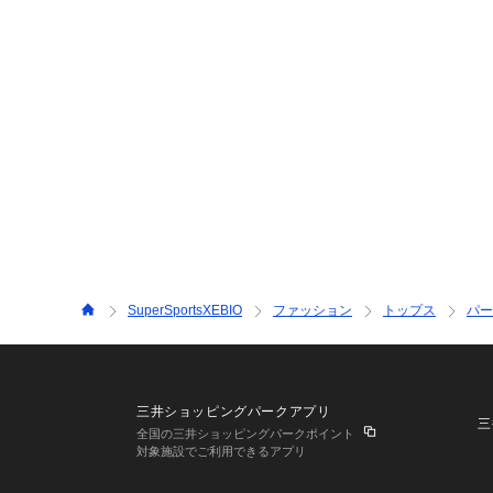
SuperSportsXEBIO
ファッション
トップス
パー
三井ショッピングパークアプリ
三
全国の三井ショッピングパークポイント
対象施設でご利用できるアプリ