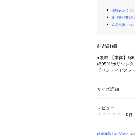
価格表示につ
取り寄せ商品
返品交換につ
商品詳細
●素材:【本体】綿6
綿95%/ポリウレタ
【ベンデイビスメ
てサイズが異なる
●サイズ:【Mサイズ】
 【Lサイズ】胸囲96
サイズ詳細
性別：
メンズ
イズ】胸囲104～11
カテゴリー：
ファッ
【実寸サイズ】
レビュー
●Mサイズ詳細:【着
商品番号：
15400004
0件
58cm 【袖丈】60
10889889301 （
●Lサイズ詳細:【着
60cm 【袖丈】61.
●LLサイズ詳細:【
特定商取引に関する法律に基づ