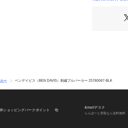
3cm 【袖丈】61.5
店）
●中国製
●メーカーカラー表記:
【商品の購入にあ
※弊社独自の採寸
すため、多少の誤
※一部商品におい
記と異なる場合が
※ブラウザやお使
実際の商品の色味
※掲載の価格・製
いて、予告なく変
カー
ベンデイビス（BEN DAVIS）刺繍プルパーカー 25780067-BLK
了承ください。2025
イビス BEN DAV
ゼビオ Super Sp
トソー Men's M
ラック  部活 クラ
&mallデスク
井ショッピングパークポイント
ラソン
ららぽーと受取なら送料無料