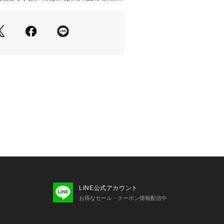
cm
01 BLACK
たっての注意事項】
・計量方法により計測を行っておりま
差が生じる場合がございます。
て弊社カラー表記がメーカーカラー表
ございます。
いのモニター環境により、掲載画像と
が若干異なる場合があります。
品のパッケージ・デザイン・仕様につ
更することがあります。あらかじめご
年秋冬モデル 2025fwmodel ベンデ
IS BENDAVIS スーパースポーツゼビオ 
orts XEBIO スポーツカジュアル カッ
ens メンズ めんず 男性 トップス 黒 ブ
ブ 普段着  ランニング ジョギング マ
LINE公式アカウント
お得なセール・クーポン情報配信中