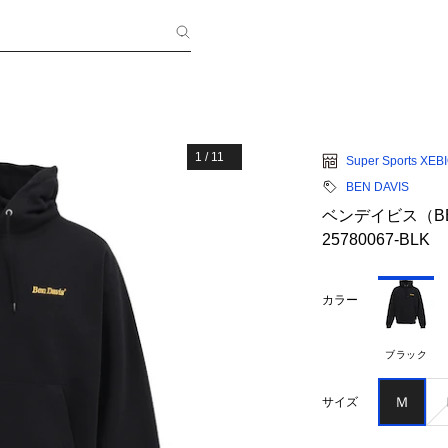
1
/
11
Super Sports XEB
BEN DAVIS
ベンデイビス（BE
25780067-BLK
カラー
ブラック
Ｍ
サイズ