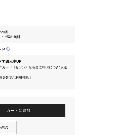
mall店
円以上で送料無料
5 pt
ドで還元率UP
カード《セゾン》なら更に¥100につき1pt還
短５分でご利用可能！
カートに追加
を確認