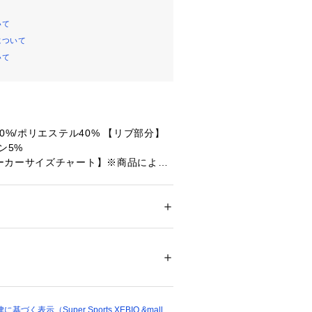
いて
について
いて
0%/ポリエステル40% 【リブ部分】
ン5%
ーカーサイズチャート】※商品によっ
場合が御座います。
胸囲88～96cm 身長165～175cm
～104cm 身長175～185cm 【LLサ
2cm 身長175～185cm
ション
 ＞ 
トップス
 ＞ 
パーカー
丈】61.5cm 【肩幅】56cm 【身幅】
65194 
（モール）
cm
ショップ）
丈】66cm 【肩幅】59.5cm 【身幅】
5cm
着丈】69cm 【肩幅】63cm 【身幅】6
く表示（Super Sports XEBIO &mall