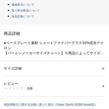
価格表示について
取り寄せ商品について
返品交換について
商品詳細
●ベースプレート素材:ショートファイバーグラス30%混合ナイ
ロン
【バートンメーカーサイズチャート】※商品によってサイズが
異なる場合が御座います。
●モンドブーツサイズ:【Mサイズ】26.5-28.5cm
●マウンティングシステム:Re:Flex
サイズ詳細
性別：
メンズ
●ハイバックFLAD:Step On FLAD
カテゴリー：
アウトドア・スポーツ
 ＞ 
ウィンタースポーツ
 ＞ 
スノーボー
ド
●サステナビリティ:再生素材を含む
レビュー
●Step Onスノーボードバインディング. Step Onのシンプルさ
0件
とユニバーサル対応のRe:Flexベースが融合。
商品番号：
1540000464562 
（モール）
10885031701 （ショップ）
●Step Onにバージョンアップ。メンズ Burton Step On Re:Fl
ex スノーボードバインディングは、オールマウンテン性能を
備えた、直感的なブーツ&バインディングのコネクションを提
特定商取引に関する法律に基づく表示（Super Sports XEBIO &mall店）