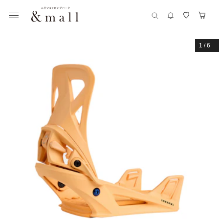
1
/
6