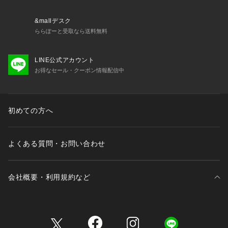
商品の色味が若干異なる場合があります。
※掲載の価格・製品のパッケージ・デザイン・仕様について、
&mallデスク
予告なく変更することがあります。あらかじめご了承くださ
ららぽーと受取なら送料無料
い。2025年秋冬モデル 2025fwmodel バートン BURTON ヴィ
クトリア ビクトリア サーフ&スノー Victoria Surf&Snow ボー
LINE公式アカウント
ド金具 スノーボード金具 ステップイン金具 ビンディング バイ
お得なセール・クーポン情報配信中
ンディング アウトドア ウィンター スポーツ スノーボード ス
ノボー snowboard スノーボード用品
初めての方へ
よくある質問・お問い合わせ
会社概要・利用規約など
三井不動産が展開する商業施設一覧