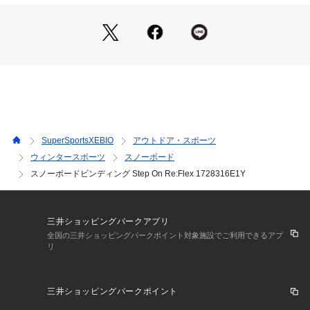
供します。
●トウの両サイドとヒールにある計3つのコネクションポイント
でシンプルに、しっかりとホールドしながら優れたボードコン
トロールを実現します。
●ステップオンして滑るだけ:踏み込むだけでブーツとバインデ
ィングをしっかり固定する、クリーンでシンプルなStep Onシ
ステム。必要なときにハードに攻めるレスポンスを得られま
す。
●快適なクッション:快適性を最大限に高め、疲れを最小限に抑
えるRe:Flex FullBEDクッション。
SuperSportsXEBIO
アウトドア・スポーツ
●真のボードフレックス:ウェイトを軽減しながら真のボードフ
ウィンタースポーツ
スノーボード
レックスを引き出し、より自然なフィールをもたらすRe:Flex
スノーボードビンディング Step On Re:Flex 1728316E1Y
マウンティングシステム/全ての最新マウンティングシステム
との互換性。
●スタンスをカスタマイズ:FLADシステムでフォワードリーン
角度を微調整し、カスタマイズスタンスを実現。
三井ショッピングパークアプリ
●メーカーカラー表記:Orange Cream
全国の三井ショッピングパークポイント対象施設でご利用できるアプ
リ
【商品の購入にあたっての注意事項】
※一部商品において弊社カラー表記がメーカーカラー表記と異
なる場合がございます。
三井ショッピングパークポイント
※ブラウザやお使いのモニター環境により、掲載画像と実際の