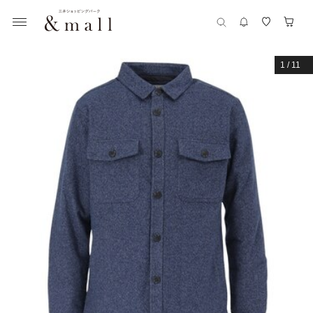
1
/
11