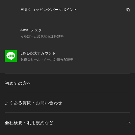
※掲載の価格・製品のパッケージ・デザイン・仕様について、
予告なく変更することがあります。あらかじめご了承くださ
三井ショッピングパークポイント
い。2025年秋冬モデル 2025fwmodel エルケクス ELKEX スー
パースポーツゼビオ ゼビオ Super Sports XEBIO ベーシック
カジュアルウェア シャツ Men's Mens メンズ めんず 男性 ト
&mallデスク
ップス 0321_cp 50offcp
ららぽーと受取なら送料無料
LINE公式アカウント
お得なセール・クーポン情報配信中
初めての方へ
よくある質問・お問い合わせ
会社概要・利用規約など