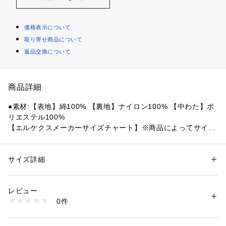
価格表示について
取り寄せ商品について
返品交換について
商品詳細
●素材:【表地】綿100% 【裏地】ナイロン100% 【中わた】ポ
リエステル100%
【エルケクスメーカーサイズチャート】※商品によってサイズ
が異なる場合が御座います。
●サイズ:【Mサイズ】胸囲89～95cm 身長167～173cm 【Lサ
イズ】胸囲93～99cm 身長172～178cm 【LL(XL)サイズ】胸
サイズ詳細
性別：
メンズ
囲97～103cm 身長177～183cm 【3L(XXL)サイズ】胸囲101
カテゴリー：
ファッション
 ＞ 
トップス
 ＞ 
シャツ・ブラウス
～107cm 身長182～188cm
レビュー
【実寸サイズ】
商品番号：
1540000463647 
（モール）
0件
●Mサイズ詳細:【着丈】70.5cm 【肩幅】45cm 【身幅】54cm 
10892473601 （ショップ）
【袖丈】64cm
●Lサイズ詳細:【着丈】73.5cm 【肩幅】48cm 【身幅】56cm