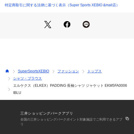
 【袖丈】65.5cm
特定商取引に関する法律に基づく表示（Super Sports XEBIO &mall店）
●LLサイズ詳細:【着丈】76.5cm 【肩幅】49cm 【身幅】60c
m 【袖丈】67cm
●3Lサイズ詳細:【着丈】79cm 【肩幅】51cm 【身幅】64.5c
m 【袖丈】69cm
●中国製
●メーカーカラー表記:IBLU
●ざっくりとした厚地に薄中綿のはいったシャツ型ジャケット
●ボリュームを抑えたミドラータイプでTシャツの上からでもサ
マになる
●ジャストフィットタイプなのでシャツとしても、またサイズ
SuperSportsXEBIO
ファッション
トップス
選びによってはアウターにもなる
シャツ・ブラウス
●重ね着の仕方で長い期間活躍できるアイテム
エルケクス（ELKEX）PADDING 長袖シャツ ジャケット EKM5FA0006
【商品の購入にあたっての注意事項】
IBLU
※弊社独自の採寸・計量方法により計測を行っておりますた
め、多少の誤差が生じる場合がございます。
※一部商品において弊社カラー表記がメーカーカラー表記と異
三井ショッピングパークアプリ
なる場合がございます。
全国の三井ショッピングパークポイント対象施設でご利用できるアプ
※ブラウザやお使いのモニター環境により、掲載画像と実際の
リ
商品の色味が若干異なる場合があります。