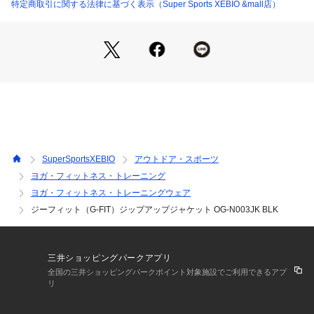
●Lサイズ詳細:【着丈】71.5cm 【肩幅】39cm 【身幅】56cm
特定商取引に関する法律に基づく表示（Super Sports XEBIO &mall店）
 【袖丈】62cm
●LLサイズ詳細:【着丈】74cm 【肩幅】40cm 【身幅】57cm
 【袖丈】63cm
●中国製
●DRY PLUS(ドライプラス):【吸汗速乾素材】ドライプラスの
持つ独自の機能と構造により、素早く水分を吸い取り発散させ
ます。毛細管現象を促す構造になっており湿気を衣服の外に排
出し蒸発させます。このドライプラスが持つ、優れた換気シス
テムにより衣服内の湿度と外気がいつも循環しており、発汗し
ても衣服内を快適な状態に保ちます。
SuperSportsXEBIO
アウトドア・スポーツ
●洗ってずっとカット(UPF50+):お客様の声からうまれまし
ヨガ・フィットネス・トレーニング
た。当製品は20回以上洗濯試験をしても、紫外線対策効果が洗
ヨガ・フィットネス・トレーニングウェア
濯前とはほぼ変わらず持続します。
●メーカーカラー表記:BLK
ジーフィット（G-FIT）ジップアップジャケット OG-N003JK BLK
【商品の購入にあたっての注意事項】
※弊社独自の採寸・計量方法により計測を行っておりますた
三井ショッピングパークアプリ
め、多少の誤差が生じる場合がございます。
全国の三井ショッピングパークポイント対象施設でご利用できるアプ
※一部商品において弊社カラー表記がメーカーカラー表記と異
リ
なる場合がございます。
※ブラウザやお使いのモニター環境により、掲載画像と実際の