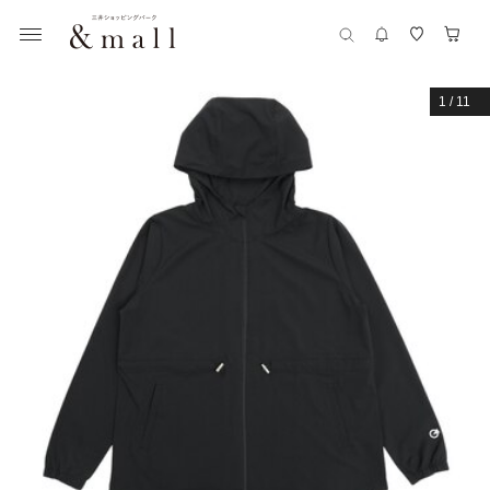
1
/
11