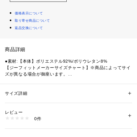
価格表示について
取り寄せ商品について
返品交換について
商品詳細
●素材:【本体】ポリエステル92%/ポリウレタン8%
【ジーフィットメーカーサイズチャート】※商品によってサイ
ズが異なる場合が御座います。
●サイズ:【Sサイズ】バスト77～83cm 身長152～158cm 【M
サイズ】バスト80～86cm 身長157～163cm 【Lサイズ】バス
ト83～89cm 身長162～168cm【LLサイズ】バスト86～92cm
サイズ詳細
性別：
レディース
 身長167～173cm
カテゴリー：
アウトドア・スポーツ
 ＞ 
ヨガ・フィットネス・トレーニン
グ
 ＞ 
ヨガ・フィットネス・トレーニングウェア
【実寸サイズ】
レビュー
●Sサイズ詳細:【着丈】67.5cm 【肩幅】38cm 【身幅】53cm
0件
 【袖丈】59.5cm
商品番号：
1540000463215 
（モール）
10890233701 （ショップ）
●Mサイズ詳細:【着丈】70cm 【肩幅】38.5cm 【身幅】54.5c
m 【袖丈】60.5cm