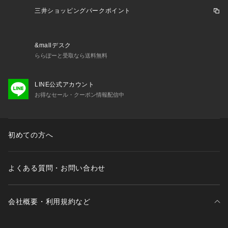
商品の色味が若干異なる場合があります。
三井ショッピングパークポイント
※掲載の価格・製品のパッケージ・デザイン・仕様について、
予告なく変更することがあります。あらかじめご了承くださ
い。ジーフィット G-FIT スーパースポーツゼビオ ゼビオ Sup
&mallデスク
er Sports XEBIO フィットネス フィットネスアウター Lady's
ららぽーと受取なら送料無料
 Ladys レディース れでぃーす 女性 吸汗速乾 ドライ 紫外線防
止 紫外線カット UVカット 黒 ブラック apa_twear momday2
603
LINE公式アカウント
お得なセール・クーポン情報配信中
初めての方へ
よくある質問・お問い合わせ
会社概要・利用規約など