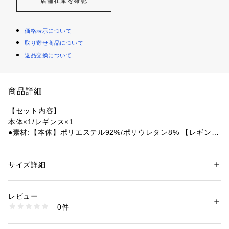
店舗在庫を確認
価格表示について
取り寄せ商品について
返品交換について
商品詳細
【セット内容】
本体×1/レギンス×1
●素材:【本体】ポリエステル92%/ポリウレタン8% 【レギン
ス】ポリエステル85%/ポリウレタン15% 【ゴム部】ポリエス
テル100%
【ジーフィットメーカーサイズチャート】※商品によってサイ
サイズ詳細
性別：
レディース
ズが異なる場合が御座います。
カテゴリー：
アウトドア・スポーツ
 ＞ 
ヨガ・フィットネス・トレーニン
グ
 ＞ 
ヨガ・フィットネス・トレーニングウェア
●サイズ:【Sサイズ】ウエスト58～64cm 【Mサイズ】ウエス
レビュー
ト61～67cm 【Lサイズ】ウエスト64～70cm 【LLサイズ】ウ
0件
エスト67～73cm
商品番号：
1540000463213 
（モール）
10890233401 （ショップ）
【実寸サイズ】
●Sサイズ詳細:【ウエスト】66cm 【ヒップ】100cm 【股上】