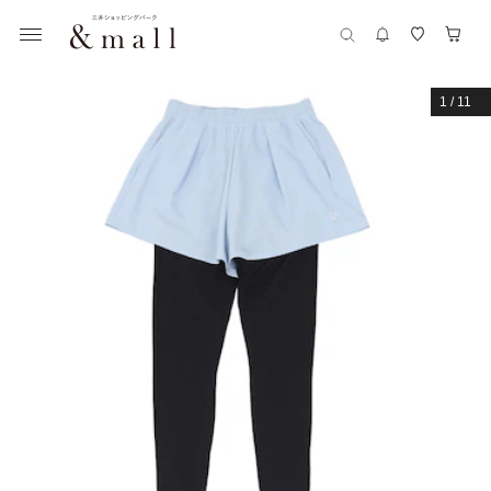
1
/
11