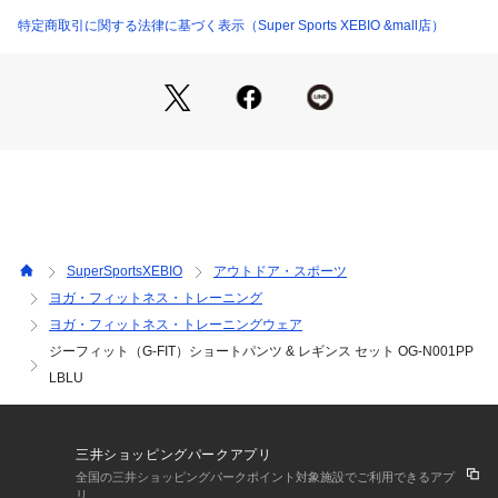
29.5cm 【股下】7cm 【すそ幅】36cm 【わたり幅】36cm
特定商取引に関する法律に基づく表示（Super Sports XEBIO &mall店）
●Mサイズ詳細:【ウエスト】68cm 【ヒップ】102cm 【股上】
30cm 【股下】8cm 【すそ幅】37cm 【わたり幅】37cm
●Lサイズ詳細:【ウエスト】72cm 【ヒップ】106cm 【股上】
31cm 【股下】9cm 【すそ幅】37.5cm 【わたり幅】37.5cm
●LLサイズ詳細:【ウエスト】74cm 【ヒップ】110cm 【股
上】32cm 【股下】10cm 【すそ幅】39cm 【わたり幅】39cm
●中国製
●DRY PLUS(ドライプラス):【吸汗速乾素材】ドライプラスの
持つ独自の機能と構造により、素早く水分を吸い取り発散させ
ます。毛細管現象を促す構造になっており湿気を衣服の外に排
SuperSportsXEBIO
アウトドア・スポーツ
出し蒸発させます。このドライプラスが持つ、優れた換気シス
ヨガ・フィットネス・トレーニング
テムにより衣服内の湿度と外気がいつも循環しており、発汗し
ヨガ・フィットネス・トレーニングウェア
ても衣服内を快適な状態に保ちます。
●洗ってずっとカット(UPF50+):お客様の声からうまれまし
ジーフィット（G-FIT）ショートパンツ & レギンス セット OG-N001PP
た。当製品は20回以上洗濯試験をしても、紫外線対策効果が洗
LBLU
濯前とはほぼ変わらず持続します。
●メーカーカラー表記:DBRN
【返品・注意事項について】
三井ショッピングパークアプリ
※直接肌に触れるという商品の性質上、ご注文後の返品・交換
全国の三井ショッピングパークポイント対象施設でご利用できるアプ
はお受けできません。
リ