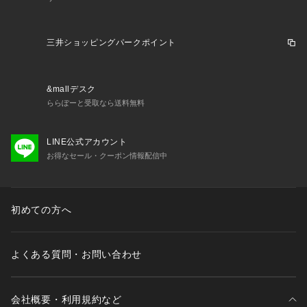
【商品の購入にあたっての注意事項】
※弊社独自の採寸・計量方法により計測を行っておりますた
三井ショッピングパークポイント
め、多少の誤差が生じる場合がございます。
※一部商品において弊社カラー表記がメーカーカラー表記と異
なる場合がございます。
&mallデスク
※ブラウザやお使いのモニター環境により、掲載画像と実際の
ららぽーと受取なら送料無料
商品の色味が若干異なる場合があります。
※掲載の価格・製品のパッケージ・デザイン・仕様について、
予告なく変更することがあります。あらかじめご了承くださ
LINE公式アカウント
い。ジーフィット G-FIT スーパースポーツゼビオ ゼビオ Sup
お得なセール・クーポン情報配信中
er Sports XEBIO フィットネス フィットネスボトムス フィッ
トネスパンツ Lady's Ladys レディース れでぃーす 女性 吸汗
速乾 ドライプラス 紫外線防止 紫外線カット UVカット apa_t
初めての方へ
wear momday2603
よくある質問・お問い合わせ
会社概要・利用規約など