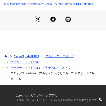
さを添えてくれる。
特定商取引に関する法律に基づく表示（Super Sports XEBIO &mall店）
●チームの伝統に敬意を払い、氷のような青と白の配色を採
用。スタジアムにいても、自宅で観戦していても、チームとの
一体感を感じられるこのスカーフは、ファンウェアコレクショ
ンの定番アイテム。
●メーカーカラー表記:アイシーブルー/ホワイト
【商品の購入にあたっての注意事項】
※一部商品において弊社カラー表記がメーカーカラー表記と異
なる場合があります。
※ブラウザやお使いのモニター環境により、掲載画像と実際の
SuperSportsXEBIO
アウトドア・スポーツ
商品の色味が若干異なる場合があります。
サッカー・フットサル
※掲載の価格・製品のパッケージ・デザイン・仕様について、
サッカー・フットサルレプリカウェア・グッズ
予告なく変更することがあります。あらかじめご了承くださ
い。アディダス ADIDAS スーパースポーツゼビオ ゼビオ Sup
アディダス（adidas）アルゼンチン代表 スカーフ マフラー II749-
er Sports XEBIO サッカー soccer フットボール サッカー小物 
KE1385
小物 アクセサリー アクセサリー ファンアイテム レプリカ レ
プリカ小物 試合観戦 観戦 応援 応援グッズ II749-KE1385 II74
9 KE1385 メンズ レディース ユニセックス スカーフ マフラー 
三井ショッピングパークアプリ
ロゴ アルゼンチン アルゼンチン代表 2026 ブルー ホワイト ア
全国の三井ショッピングパークポイント対象施設でご利用できるアプ
イシーブルー 26scab
リ