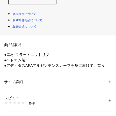
価格表示について
取り寄せ商品について
返品交換について
商品詳細
●素材:フラットニットリブ
●ベトナム製
●アディダスAFAアルゼンチンスカーフを身に着けて、堂々と
応援しよう。ナショナルチームのアイコニックなサッカーシャ
ツにインスパイアされたこのスカーフは、ファンもアスリート
も声高らかに応援できるように作られている。
サイズ詳細
性別：
レディース
メンズ
●暖かさと快適さを追求したこのスカーフは、寒い試合の日に
カテゴリー：
アウトドア・スポーツ
 ＞ 
サッカー・フットサル
 ＞ 
サッカ
ー・フットサルレプリカウェア・グッズ
スタンドで過ごすときや、カジュアルな冬のお出かけにぴった
レビュー
りのアクセサリー。
0件
●エンジニアード パフォーマンス ロゴとエンブレムをあしらっ
商品番号：
1540000462894 
（モール）
10897671401 （ショップ）
たこのスカーフは、アルゼンチンをサポートする気持ちを表現
できるだけでなく、どんなコーディネートにもスタイリッシュ