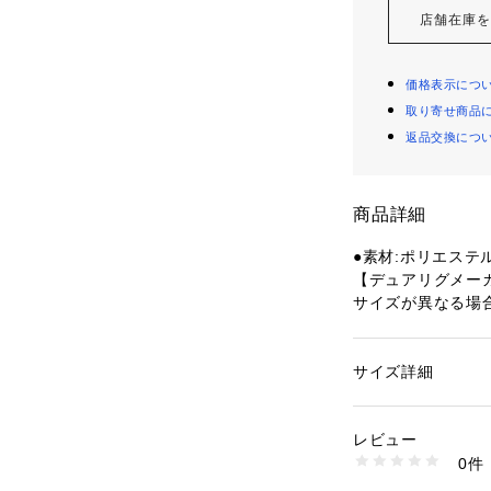
店舗在庫
価格表示につ
取り寄せ商品
返品交換につ
商品詳細
●素材:ポリエステル
【デュアリグメー
サイズが異なる場
●サイズ:【Mサイズ】
 【Lサイズ】胸囲93～
サイズ】胸囲97～10
サイズ詳細
性別：
メンズ
●中国製
カテゴリー：
アウト
ーニング
 ＞ 
ヨガ・
●防風長袖クルー
レビュー
●風を通さず、ム
0件
ドライな着心地。
商品番号：
15400004
10887258701 （
●ウィンドクロス(W