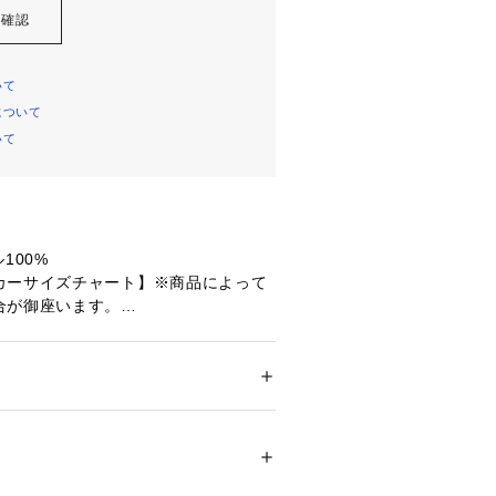
を確認
いて
について
いて
100%
カーサイズチャート】※商品によって
合が御座います。
胸囲89～95cm 身長167～173cm
99cm 身長172～178cm 【LL(XL)
3cm 身長177～183cm
ドア・スポーツ
 ＞ 
ヨガ・フィットネス・トレ
フィットネス・トレーニングウェア
ネック
レにくい。衣服の湿気を外に逃がして
62783 
（モール）
ショップ）
IND-X) 防風機能素材