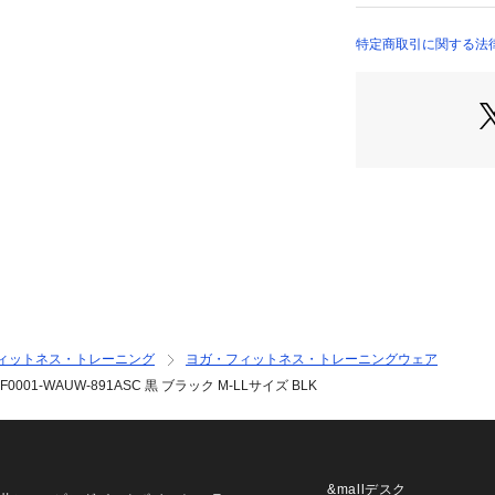
●防風透湿フィルム「
BREEZE TE
特定商取引に関する法律に基づ
と防風性を両立し
店）
●身頃フロント部
しています。
●メーカーカラー表記
【返品・注意事項
※直接肌に触れる
品・交換はお受け
【商品の購入にあ
※一部商品におい
記と異なる場合が
※ブラウザやお使
実際の商品の色味
ィットネス・トレーニング
ヨガ・フィットネス・トレーニングウェア
※掲載の価格・製
1-WAUW-891ASC 黒 ブラック M-LLサイズ BLK
いて、予告なく変
了承ください。2025
リグ DUARIG ス
ports XEBIO 
Mens メンズ め
&mallデスク