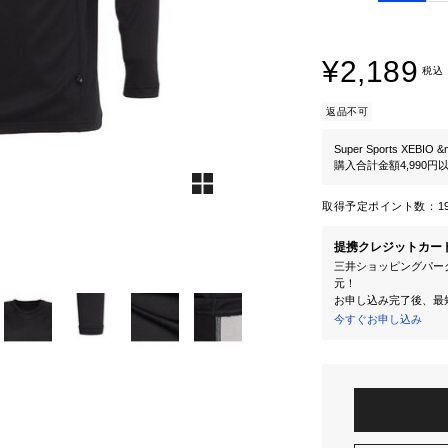
¥2,189
税込
返品不可
Super Sports XEBIO &
購入合計金額4,990
取得予定ポイント数：
1
提携クレジットカー
三井ショッピングパーク
元！
お申し込み完了後、最
今すぐお申し込み