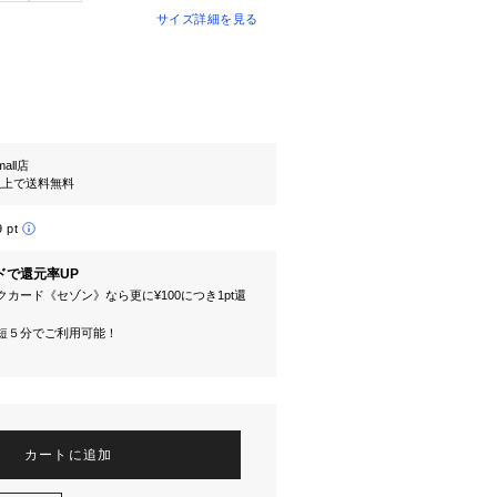
サイズ詳細を見る
mall店
円以上で送料無料
9 pt
ドで還元率UP
カード《セゾン》なら更に¥100につき1pt還
短５分でご利用可能！
カートに追加