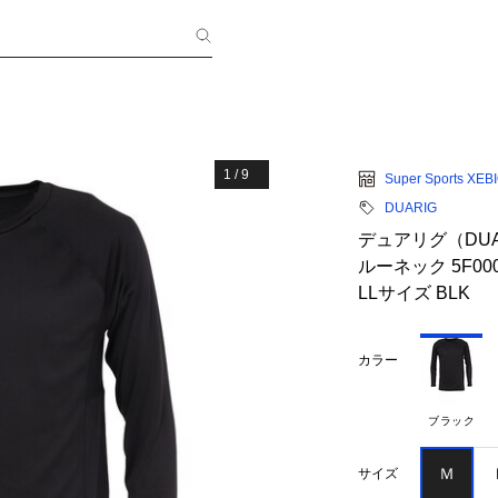
1
/
9
Super Sports XEB
DUARIG
デュアリグ（DU
ルーネック 5F000
LLサイズ BLK
カラー
ブラック
Ｍ
サイズ