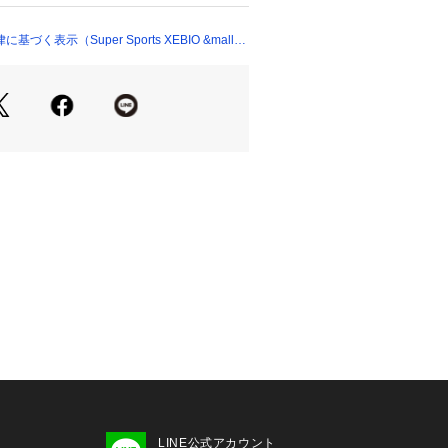
BREEZE TEX」搭載
Xはポリエステルを原料とした水蒸気透過性
く表示（Super Sports XEBIO &mall
た、衣料用高機能フィルムです。
分にブリーズテックスフィルムを内蔵
:BLACK
について】
という商品の性質上、ご注文後の返
できません。
たっての注意事項】
て弊社カラー表記がメーカーカラー表
ございます。
いのモニター環境により、掲載画像と
が若干異なる場合があります。
品のパッケージ・デザイン・仕様につ
更することがあります。あらかじめご
年秋冬モデル 2025fwmodel デュア
ーパースポーツゼビオ ゼビオ Super S
下着 アンダーウエア アンダ-シャツ Men's 
んず 男性 黒 ブラック 防風 長袖 クルー
LINE公式アカウント