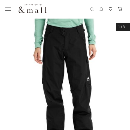
1
/
8