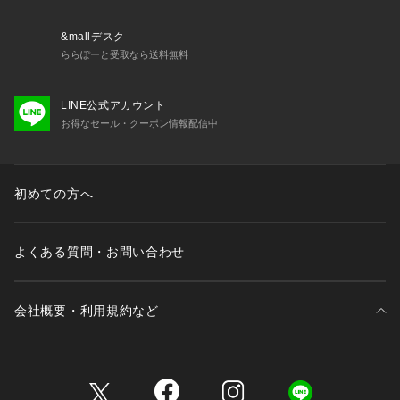
●テクニカルで多用途なウィメンズ Burton リザーブ 2L パン
ツ。冬山のレイヤリングに便利なシェルパンツです。全ての縫
&mallデスク
い目にシームテープ加工を施し、最高レベルの防水性(20000m
ららぽーと受取なら送料無料
m)と透湿性(20000g)を備えた2レイヤー構造。お好きなベース
レイヤーと組み合わせることで、常に暖かくドライな状態をキ
LINE公式アカウント
ープします。ベントや機能的なポケットなど、雪山で安心して
お得なセール・クーポン情報配信中
ライディングを楽しめるライダー仕様の機能が満載です。
●ちょうど良いフィット:タイトでもバギーでもない、ちょうど
良いシルエットで最適なフィット感を得られます。
●防水性、透湿性、リサイクル素材:リサイクルポリエステルと
初めての方へ
優れた防水性(20000mm)と透湿性(20000g)を備えたメンブレ
ンを使用したシェルは、どんな悪天候でもドライで快適な状態
をキープします。
よくある質問・お問い合わせ
●ライダーを重視した機能:シームテープ加工、腿のベント、多
彩なポケットなど、ライダー仕様のディテールが随所に施され
たパンツ。
会社概要・利用規約など
●環境への影響を軽減:bluesign認証製品では、責任を持って生
産およびリサイクルされた素材やPFCフリーの撥水加工を使用
することで、生産工程での人や地球への負担を削減していま
す。
三井不動産が展開する商業施設一覧
●保温性:シェル