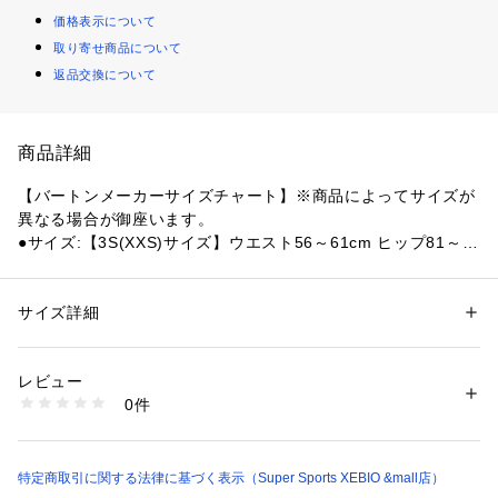
価格表示について
取り寄せ商品について
返品交換について
商品詳細
【バートンメーカーサイズチャート】※商品によってサイズが
異なる場合が御座います。
●サイズ:【3S(XXS)サイズ】ウエスト56～61cm ヒップ81～8
6cm 【SS(XS)サイズ】ウエスト61～66cm ヒップ86～91cm
【Sサイズ】ウエスト66～71cm ヒップ91～97cm 【Mサイ
ズ】ウエスト71～76cm ヒップ97～102cm 【Lサイズ】ウエ
サイズ詳細
性別：
レディース
スト76～84cm ヒップ102～108cm 【LL(XL)サイズ】ウエス
カテゴリー：
アウトドア・スポーツ
 ＞ 
ウィンタースポーツ
 ＞ 
スノーウェ
ア
ト84～94cm ヒップ108～116cm 【3L(XXL)サイズ】ウエスト
レビュー
94～104cm ヒップ116～123cm 【4L(XXXL)サイズ】ウエス
0件
ト104～114cm ヒップ123～133
商品番号：
1540000462557 
（モール）
10889182901 （ショップ）
【実寸サイズ】
●3S(XXS)サイズ詳細:【ウエスト】69cm 【ヒップ】95cm
 【膝周り】48cm 【裾周り】52cm 【股上】25cm 【股下】81
特定商取引に関する法律に基づく表示（Super Sports XEBIO &mall店）