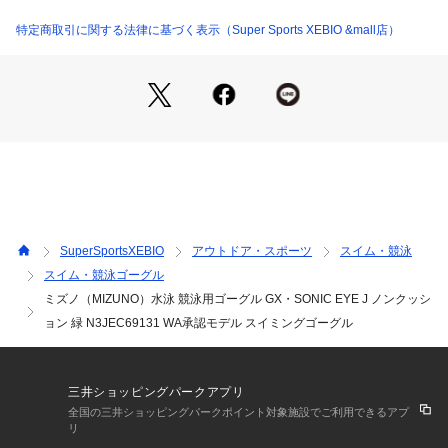
※ブラウザやお使いのモニター環境により、掲載画像と実際の
商品の色味が若干異なる場合があります。
特定商取引に関する法律に基づく表示（Super Sports XEBIO &mall店）
※掲載の価格・製品のパッケージ・デザイン・仕様について、
予告なく変更することがあります。あらかじめご了承くださ
い。ミズノ MIZUNO スーパースポーツゼビオ ゼビオ Super S
ports XEBIO 競泳小物 アクセサリー ゴーグル Men's Mens メ
ンズ めんず 男性 スイミング 水泳 プール スイム 水泳用品 大
人 スイミングゴーグル スイムゴーグル レーシング レーシング
ゴーグル 競技 競泳 スイミングスクール スイミングクラブ 部
活 アスリート スイマー 選手向き 練習 練習用 レース レース用 
競技用 大会用 WORLD AQUATICS承認 WA承認 WA承認モデ
ル 公式 公式大会 国際水泳連盟 承認モデル FINA FINA承認 ミ
SuperSportsXEBIO
アウトドア・スポーツ
スイム・競泳
ラー ミラーレンズ くもり止め UVカット 鼻ベルト交換可能 緑 
スイム・競泳ゴーグル
グリーン
ミズノ（MIZUNO）水泳 競泳用ゴーグル GX・SONIC EYE J ノンクッシ
ョン 緑 N3JEC69131 WA承認モデル スイミングゴーグル
三井ショッピングパークアプリ
全国の三井ショッピングパークポイント対象施設でご利用できるアプ
リ