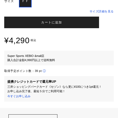
ＦＦ
サイズ
サイズ詳細を見る
カートに追加
¥4,290
税込
Super Sports XEBIO &mall店
購入合計金額4,990円以上で送料無料
取得予定ポイント数：
39 pt
提携クレジットカードで還元率UP
三井ショッピングパークカード《セゾン》なら更に¥100につき1pt還元！
お申し込み完了後、最短５分でご利用可能！
今すぐお申し込み