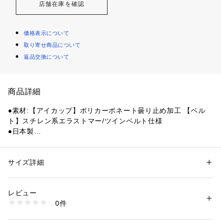
店舗在庫を確認
価格表示について
取り寄せ商品について
返品交換について
商品詳細
●素材:【アイカップ】ポリカーボネート曇り止め加工 【ベル
ト】スチレン系エラストマー/ツインベルト仕様
●日本製
●鼻ベルト:5サイズ(XS、S、M、L、XL)交換式
●WORLD AQUATICS(国際水泳連盟)承認済み
●ミラーレンズ、くもり止め加工、UVカット
サイズ詳細
性別：
レディース
メンズ
●メーカーカラー表記:グリーン×シャドーミラー
カテゴリー：
アウトドア・スポーツ
 ＞ 
スイム・競泳
 ＞ 
スイム・競泳ゴー
グル
レビュー
【商品の購入にあたっての注意事項】
0件
※一部商品において弊社カラー表記がメーカーカラー表記と異
商品番号：
1540000461685 
（モール）
10890114601 （ショップ）
なる場合があります。