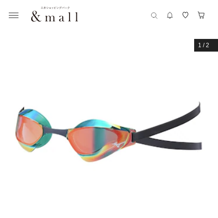
1
/
2