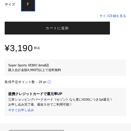
Ｆ
サイズ
サイズ詳細を見る
カートに追加
¥3,190
税込
Super Sports XEBIO &mall店
購入合計金額4,990円以上で送料無料
取得予定ポイント数：
29 pt
提携クレジットカードで還元率UP
三井ショッピングパークカード《セゾン》なら更に¥100につき1pt還元！
お申し込み完了後、最短５分でご利用可能！
今すぐお申し込み