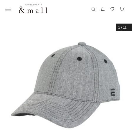
1
/
11