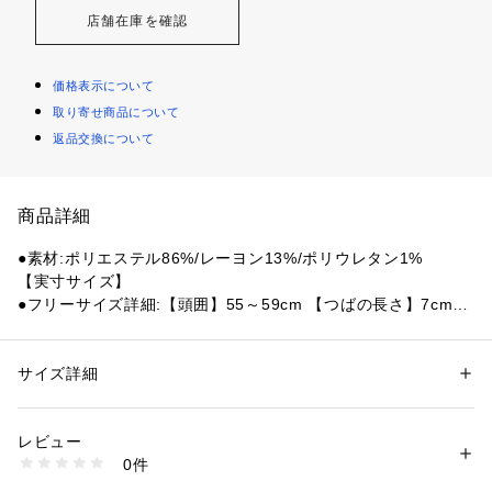
店舗在庫を確認
価格表示について
取り寄せ商品について
返品交換について
商品詳細
●素材:ポリエステル86%/レーヨン13%/ポリウレタン1%
【実寸サイズ】
●フリーサイズ詳細:【頭囲】55～59cm 【つばの長さ】7cm
●中国製
●メーカーカラー表記:BK×WH
サイズ詳細
性別：
メンズ
【商品の購入にあたっての注意事項】
カテゴリー：
ファッション
 ＞ 
帽子・ヘアアクセサリー
 ＞ 
キャップ
※弊社独自の採寸・計量方法により計測を行っておりますた
レビュー
め、多少の誤差が生じる場合がございます。
商品番号：
1540000461060 
（モール）
0件
※総柄の商品については、生地の裁断箇所により、商品一点ご
10889608801 （ショップ）
とにパターン(柄)が異なる場合がございます。