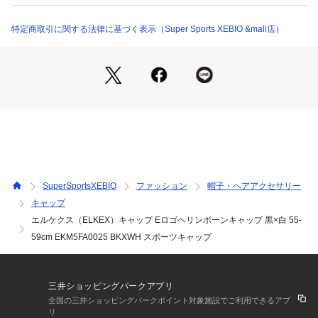
そのため、掲載画像とはパターンの位置や内容が異なるものが
ありますが、商品自体の仕様の相違には該当いたしません。
特定商取引に関する法律に基づく表示（Super Sports XEBIO &mall店）
※一部商品において弊社カラー表記がメーカーカラー表記と異
なる場合がございます。
※ブラウザやお使いのモニター環境により、掲載画像と実際の
商品の色味が若干異なる場合があります。
※掲載の価格・製品のパッケージ・デザイン・仕様について、
予告なく変更することがあります。あらかじめご了承くださ
い。2025年秋冬モデル 2025fwmodel エルケクス ELKEX スー
パースポーツゼビオ ゼビオ Super Sports XEBIO 帽子 キャッ
プ Men's Mens メンズ めんず 男性 ブランド スポーツキャッ
プ ランニングキャップ アウトドア 登山 釣り フィッシング ス
SuperSportsXEBIO
ファッション
帽子・ヘアアクセサリー
トリート カジュアル デイリー ファッション スポーツ 部活 散
キャップ
歩 お出かけ 旅行 トラベル 運動 ウォーキング ジョギング ラン
エルケクス（ELKEX）キャップ Eロゴヘリンボーンキャップ 黒×白 55-
ニング サイクリング 自転車 フィットネス スポーツ観戦 レジ
ャー アウトドア BBQ バーベキュー キャンプ プレゼント ギフ
59cm EKM5FA0025 BKXWH スポーツキャップ
ト シンプル 無地 ワンポイント 黒 ブラック 白 ホワイト グレ
ー ライトグレー 2026winter_cp 26capsf
三井ショッピングパークアプリ
全国の三井ショッピングパークポイント対象施設でご利用できるアプ
リ