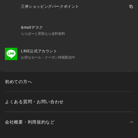
●メーカーカラー表記:グリーン(GR00)
三井ショッピングパークポイント
【商品の購入にあたっての注意事項】
※弊社独自の採寸・計量方法により計測を行っておりますた
&mallデスク
め、多少の誤差が生じる場合がございます。
ららぽーと受取なら送料無料
※一部商品において弊社カラー表記がメーカーカラー表記と異
なる場合がございます。
※ブラウザやお使いのモニター環境により、掲載画像と実際の
LINE公式アカウント
商品の色味が若干異なる場合があります。
お得なセール・クーポン情報配信中
※掲載の価格・製品のパッケージ・デザイン・仕様について、
予告なく変更することがあります。あらかじめご了承くださ
い。2025年秋冬モデル 2025fwmodel アンブロ UMBRO スー
初めての方へ
パースポーツゼビオ ゼビオ Super Sports XEBIO サッカー so
ccer フットボール サッカーウエア ウェア サッカーシャツ プ
ラクティスシャツ プラシャツ 練習着 Tシャツ 長袖 ロングスリ
よくある質問・お問い合わせ
ーブ Junior ジュニア じゅにあ 子供 JR スポーツウェア トッ
プス 練習着 scplat
会社概要・利用規約など