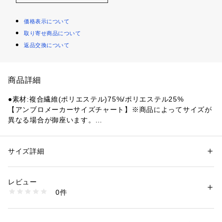
価格表示について
取り寄せ商品について
返品交換について
商品詳細
●素材:複合繊維(ポリエステル)75%/ポリエステル25%
【アンブロメーカーサイズチャート】※商品によってサイズが
異なる場合が御座います。
●サイズ:【130cm】胸囲61～67cm 胴囲53～59cm 身長125～
135cm 【140cm】胸囲64～72cm 胴囲54～62cm身長135～1
45cm 【150cm】胸囲70～78cm 胴囲58～66cm身長145～15
サイズ詳細
性別：
キッズ・ベビー
5cm 【160cm】胸囲76～84cm 胴囲62～70cm身長155～165
カテゴリー：
アウトドア・スポーツ
 ＞ 
サッカー・フットサル
 ＞ 
サッカ
ー・フットサルウェア
cm
レビュー
【実寸サイズ】
0件
●120サイズ詳細:【着丈】46.5cm 【身幅】40.5cm 【裄丈】5
商品番号：
1540000458418 
（モール）
10893587701 （ショップ）
7.5cm
●130サイズ詳細:【着丈】49.5cm 【身幅】43.5cm 【裄丈】6