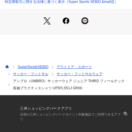
0cm
特定商取引に関する法律に基づく表示（Super Sports XEBIO &mall店）
●140サイズ詳細:【着丈】53.5cm 【身幅】46cm 【裄丈】62c
m
●150サイズ詳細:【着丈】58.5cm 【身幅】49cm 【裄丈】65.
5cm
●160サイズ詳細:【着丈】62.5cm 【身幅】51cm 【裄丈】68c
m
●ミャンマー製
●「自由に、そして大胆に」ホーム・アウェイとは違う、型に
縛られない3RDユニフォームをコンセプトにしたコレクショ
ン。
SuperSportsXEBIO
アウトドア・スポーツ
●デザイン性、機能性、着心地にこだわった高機能プラクティ
サッカー・フットサル
サッカー・フットサルウェア
スシャツ。
アンブロ（UMBRO）サッカーウェア ジュニア THIRD フィールテック
●UVカット機能とクーリング機能を兼ね備えた肌触りの良さが
特徴のフィールテック素材を採用し、快適な着心地を実現。
長袖プラクティスシャツ UF5FLS51J GR00
●左胸のエンブレムはカテゴリーを象徴する特別デザイン。
●フィールテックシャツ(FEEL TECH SHIRT):ここちよい肌触
りと着心地と機能性。コットンのような肌触りとスポーツウェ
三井ショッピングパークアプリ
アの機能性を兼ね備えた高機能素材。
全国の三井ショッピングパークポイント対象施設でご利用できるアプ
●吸汗速乾
リ
●ストレッチ
●Sunscreen NIR