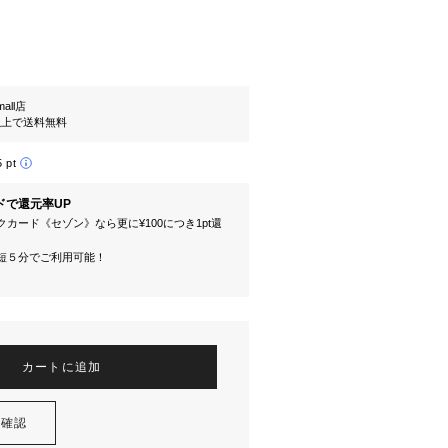
mall店
円以上で送料無料
5 pt
ドで還元率UP
カード《セゾン》なら更に¥100につき1pt還
短５分でご利用可能！
カートに追加
を確認