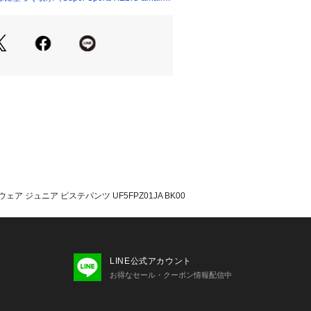
【ウエスト】49cm 【ヒップ】84cm
 【股下】55.5cm 【すそ幅】9.5cm
cm
【ウエスト】52cm 【ヒップ】88cm
股下】59cm 【すそ幅】10.5cm 【わ
【ウエスト】56cm 【ヒップ】92cm
股下】64cm 【すそ幅】11.5cm 【わ
【ウエスト】59cm 【ヒップ】98cm
股下】68cm 【すそ幅】13.5cm 【わ
ア ジュニア ピステパンツ UF5FPZ01JA BK00
着用が可能な1枚物のベーシックなピス
っ水性を有する機能素材【エステルリ
LINE公式アカウント
お得なセール・クーポン情報配信中
記:BK