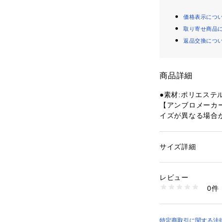
価格表示につ
取り寄せ商品
返品交換につ
商品詳細
●素材:ポリエステル
【アンブロメーカ
イズが異なる場合
●サイズ:【120cm
115～125cm 【1
身長125～135cm
サイズ詳細
性別：
キッズ・ベビ
2cm 身長135～14
カテゴリー：
アウト
サッカー・フットサ
8～66cm 身長145
レビュー
 胴囲62～70cm 身
0件
【実寸サイズ】
商品番号：
15400004
10893588001 （
●120サイズ詳細:
 【股上】23.5cm
たり幅】22.5cm
特定商取引に関する法律に基づ