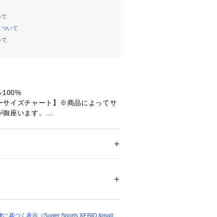
いて
について
いて
100%
ーサイズチャート】※商品によってサ
が御座います。
】胸囲57～63cm 胴囲51～57cm 身長
30cm】胸囲61～67cm 胴囲53～59cm 
 【140cm】胸囲64～72cm 胴囲54～6
ー
5cm 【150cm】胸囲70～78cm 胴囲5
ドア・スポーツ
 ＞ 
サッカー・フットサル
 ＞ 
ルウェア
～155cm 【160cm】胸囲76～84cm
長155～165cm
58403 
（モール）
ショップ）
【ウエスト】46cm 【ヒップ】80cm
 【股下】51.5cm 【すそ幅】9cm 【わ
く表示（Super Sports XEBIO &mall