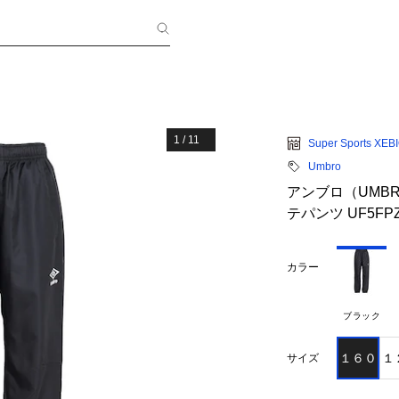
1
/
11
Super Sports XEB
Umbro
アンブロ（UMB
テパンツ UF5FPZ0
カラー
ブラック
１６０
１
サイズ