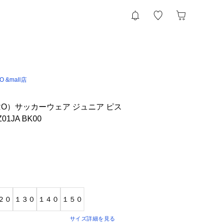
IO &mall店
RO）サッカーウェア ジュニア ピス
1JA BK00
２０
１３０
１４０
１５０
サイズ詳細を見る