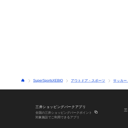
SuperSportsXEBIO
アウトドア・スポーツ
サッカー
三井ショッピングパークアプリ
三
全国の三井ショッピングパークポイント
対象施設でご利用できるアプリ