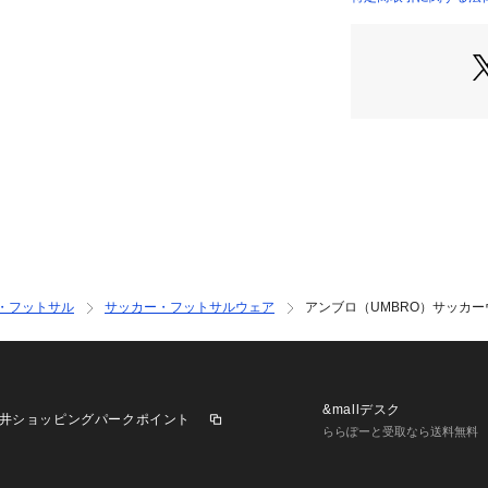
●130サイズ詳細:
店）
 【股上】24.5cm
 【わたり幅】24.5
●140サイズ詳細:
 【股上】26cm 【
たり幅】25.5cm
●150サイズ詳細:
 【股上】27cm 【
たり幅】27cm
●160サイズ詳細:
 【股上】28cm 【
たり幅】27.5cm
●ベトナム製
・フットサル
サッカー・フットサルウェア
アンブロ（UMBRO）サッカーウェ
●防水
●はっ水
●ロングシーズン
テパンツ。
●優れた防風・は
&mallデスク
井ショッピングパークポイント
ップ】を採用。
ららぽーと受取なら送料無料
●メーカーカラー表