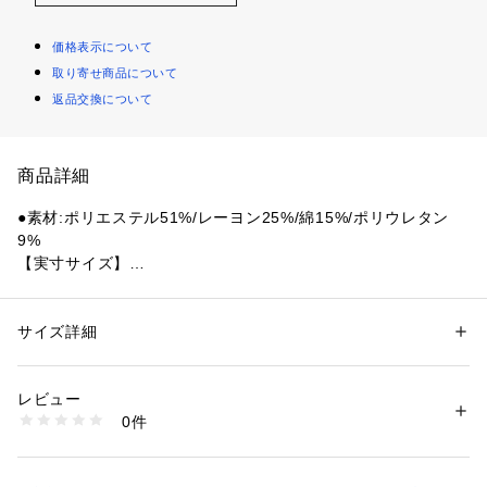
価格表示について
取り寄せ商品について
返品交換について
商品詳細
●素材:ポリエステル51%/レーヨン25%/綿15%/ポリウレタン
9%
【実寸サイズ】
●Sサイズ詳細:【着丈】65cm 【肩幅】55cm 【身幅】52cm
 【袖丈】51cm
●Mサイズ詳細:【着丈】66cm 【肩幅】57cm 【身幅】55cm
サイズ詳細
性別：
レディース
 【袖丈】51.5cm
カテゴリー：
ファッション
 ＞ 
トップス
 ＞ 
パーカー
●Lサイズ詳細:【着丈】67cm 【肩幅】58cm 【身幅】58cm
レビュー
 【袖丈】51.5cm
商品番号：
1540000455346 
（モール）
0件
●LLサイズ詳細:【着丈】68cm 【肩幅】59cm 【身幅】59cm
10893665801 （ショップ）
 【袖丈】52cm
●中国製