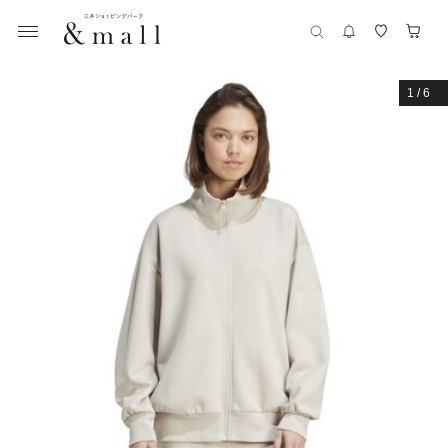
1
/
6