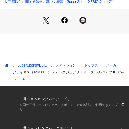
●快適さを追求したミニマルなフルジップトップで、上質なカ
特定商取引に関する法律に基づく表示（Super Sports XEBIO &mall店）
ジュアルを楽しもう。
●やわらかなピーチ加工のファブリックを使用したadidasのフ
ルジップトップ。快適な着心地が魅力。ゆったりとしたシルエ
ットと長めの着丈は、重ね着しやすく、リラックスしたカジュ
アルな装いにぴったり。スタンドカラーとフロントジップで、
気温やシーンに応じた着こなしに対応できる。
●ルーズフィット
●ジップクロージャー
【商品の購入にあたっての注意事項】
SuperSportsXEBIO
ファッション
トップス
パーカー
※弊社独自の採寸・計量方法により計測を行っておりますた
アディダス（adidas）ソフト ラグジュアリー ルーズ フルジップ KLI09-
め、多少の誤差が生じる場合がございます。
JV9904
※一部商品において弊社カラー表記がメーカーカラー表記と異
なる場合がございます。
※ブラウザやお使いのモニター環境により、掲載画像と実際の
商品の色味が若干異なる場合があります。
三井ショッピングパークアプリ
※掲載の価格・製品のパッケージ・デザイン・仕様について、
全国の三井ショッピングパークポイント対象施設でご利用できるアプ
予告なく変更することがあります。あらかじめご了承くださ
リ
い。2025年秋冬モデル 2025fwmodel アディダス ADIDAS ス
ーパースポーツゼビオ ゼビオ Super Sports XEBIO スウェッ
ト スウェットパーカー Lady's Ladys レディース れでぃーす
三井ショッピングパークポイント