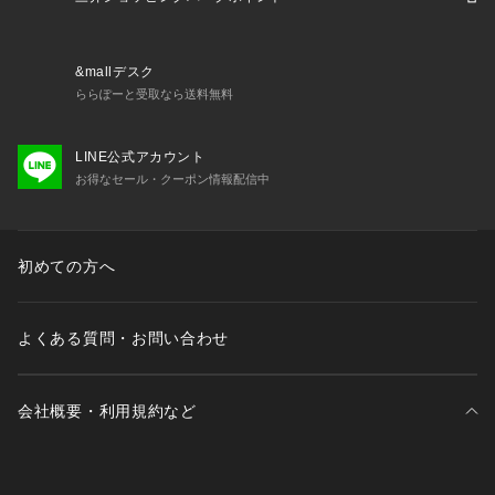
 女性 スポーツアパレル スポーツウェア ジャージ 部活 クラブ
 普段着 コットン adiap25fw lyppsp 25apswt xmas2025_ssx
_womens_spwear brand_pt_adi momday2603
&mallデスク
ららぽーと受取なら送料無料
LINE公式アカウント
お得なセール・クーポン情報配信中
初めての方へ
よくある質問・お問い合わせ
会社概要・利用規約など
三井不動産が展開する商業施設一覧