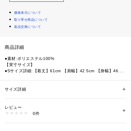
価格表示について
取り寄せ商品について
返品交換について
商品詳細
●素材:ポリエステル100%
【実寸サイズ】
●Sサイズ詳細:【着丈】61cm 【肩幅】42.5cm 【身幅】46.5c
m 【袖丈】19cm
●Mサイズ詳細:【着丈】64cm 【肩幅】45cm 【身幅】49cm
 【袖丈】21cm
サイズ詳細
性別：
レディース
メンズ
●Lサイズ詳細:【着丈】69cm 【肩幅】46.5cm 【身幅】52.5c
カテゴリー：
アウトドア・スポーツ
 ＞ 
バレーボール
 ＞ 
バレーボールウェ
ア
m 【袖丈】23cm
レビュー
●LLサイズ詳細:【着丈】70.5cm 【肩幅】49cm 【身幅】54c
0件
m 【袖丈】23cm
商品番号：
1540000454679 
（モール）
10886935101 （ショップ）
●ベトナム製
●重力に逆らい高く飛ぶスポーツの代表であるバレーボールブ