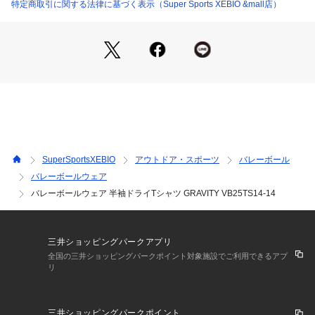
ランドらしく「GRAVITY=重力」を皮肉ったデザイン。
特定商取引に関する法律に基づく表示（Super Sports XEBIO &mall店）
●凝ったグラフィックながらスポーティーすぎないデザインが
素晴らしいデザイン。
●メーカーカラー表記:WHITE
【商品の購入にあたっての注意事項】
※弊社独自の採寸・計量方法により計測を行っておりますた
め、多少の誤差が生じる場合がございます。
※一部商品において弊社カラー表記がメーカーカラー表記と異
なる場合がございます。
※ブラウザやお使いのモニター環境により、掲載画像と実際の
SuperSportsXEBIO
アウトドア・スポーツ
バレーボール
商品の色味が若干異なる場合があります。
バレーボールウェア
※掲載の価格・製品のパッケージ・デザイン・仕様について、
バレーボールウェア 半袖ドライTシャツ GRAVITY VB25TS14-14
予告なく変更することがあります。あらかじめご了承くださ
い。アルスト ALST スーパースポーツゼビオ ゼビオ Super Sp
orts XEBIO バレーボール バレー volleyball バレーボールウエ
ア ウェア Tシャツ 半袖 ショートスリーブ 練習着 白 ホワイト
三井ショッピングパークアプリ
 VB25TS14-14 VB25TS14 14 メンズ めんず レディース れで
全国の三井ショッピングパークポイント対象施設でご利用できるアプ
ぃーす ユニセックス プラクティスウェア プラシャツ 吸汗速乾 
リ
吸汗 速乾 ドライ ロゴ ロゴプリント グラフィック 屋内コート
 屋内 体育館 練習 トレーニング 部活 クラブ ホワイト vbptshi
rt vbwetp
三井ショッピングパークポイント