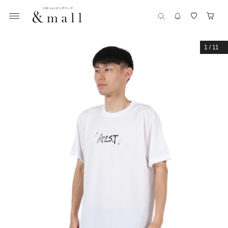
1
/
11