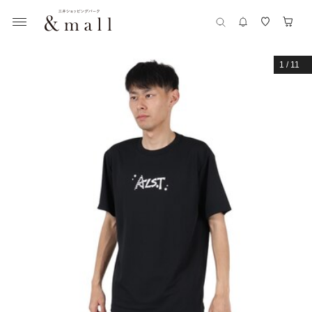
1
/
11