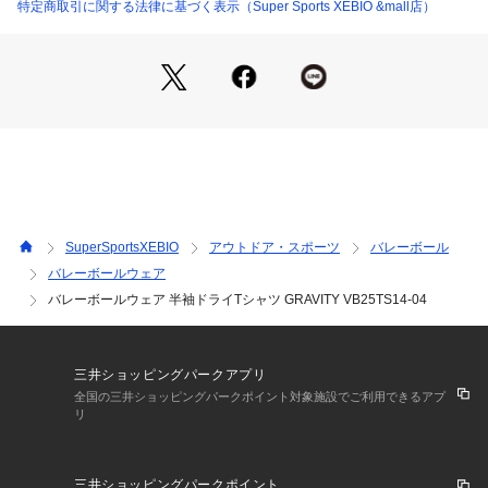
ランドらしく「GRAVITY=重力」を皮肉ったデザイン。
特定商取引に関する法律に基づく表示（Super Sports XEBIO &mall店）
●凝ったグラフィックながらスポーティーすぎないデザインが
素晴らしいデザイン。
●メーカーカラー表記:BLACK
【商品の購入にあたっての注意事項】
※弊社独自の採寸・計量方法により計測を行っておりますた
め、多少の誤差が生じる場合がございます。
※一部商品において弊社カラー表記がメーカーカラー表記と異
なる場合がございます。
※ブラウザやお使いのモニター環境により、掲載画像と実際の
SuperSportsXEBIO
アウトドア・スポーツ
バレーボール
商品の色味が若干異なる場合があります。
バレーボールウェア
※掲載の価格・製品のパッケージ・デザイン・仕様について、
バレーボールウェア 半袖ドライTシャツ GRAVITY VB25TS14-04
予告なく変更することがあります。あらかじめご了承くださ
い。アルスト ALST スーパースポーツゼビオ ゼビオ Super Sp
orts XEBIO バレーボール バレー volleyball バレーボールウエ
ア ウェア Tシャツ 半袖 ショートスリーブ 練習着 黒 ブラック
三井ショッピングパークアプリ
 VB25TS14-04 VB25TS14 04 メンズ めんず レディース れで
全国の三井ショッピングパークポイント対象施設でご利用できるアプ
ぃーす ユニセックス プラクティスウェア プラシャツ 吸汗速乾 
リ
吸汗 速乾 ドライ ロゴ ロゴプリント グラフィック 屋内コート
 屋内 体育館 練習 トレーニング 部活 クラブ ブラック 黒 vbpt
shirt vbwetp
三井ショッピングパークポイント