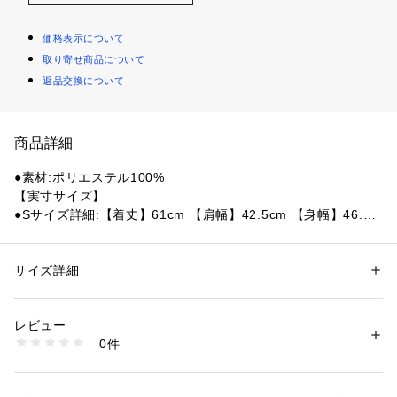
価格表示について
取り寄せ商品について
返品交換について
商品詳細
●素材:ポリエステル100%
【実寸サイズ】
●Sサイズ詳細:【着丈】61cm 【肩幅】42.5cm 【身幅】46.5c
m 【袖丈】19cm
●Mサイズ詳細:【着丈】64cm 【肩幅】45cm 【身幅】49cm
 【袖丈】21cm
サイズ詳細
性別：
レディース
メンズ
●Lサイズ詳細:【着丈】69cm 【肩幅】46.5cm 【身幅】52.5c
カテゴリー：
アウトドア・スポーツ
 ＞ 
バレーボール
 ＞ 
バレーボールウェ
ア
m 【袖丈】23cm
レビュー
●LLサイズ詳細:【着丈】70.5cm 【肩幅】49cm 【身幅】54c
0件
m 【袖丈】23cm
商品番号：
1540000454676 
（モール）
10886935001 （ショップ）
●ベトナム製
●重力に逆らい高く飛ぶスポーツの代表であるバレーボールブ