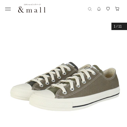
1
/
11