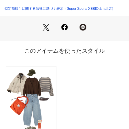
【商品の購入にあたっての注意事項】
特定商取引に関する法律に基づく表示（Super Sports XEBIO &mall店）
※弊社独自の採寸・計量方法により計測を行っておりますた
め、多少の誤差が生じる場合があります。
【本商品について】
※シューズの製造過程で、接着剤の付着や縫製のズレ・歪みを
生じている場合がありますが、使用上問題無いと判断したもの
を販売しております。あらかじめご了承のうえ、お買い求めく
ださい。
※靴ひもの長さについては、左右10cm以内の差までは弊社許
容内とさせていただいております。左右の紐に10cm以上の差
がある場合はメールにてお問い合わせください。
※一部商品において弊社カラー表記がメーカーカラー表記と異
なる場合があります。
※ブラウザやお使いのモニター環境により、掲載画像と実際の
商品の色味が若干異なる場合があります。
※掲載の価格・製品のパッケージ・デザイン・仕様について、
予告なく変更することがあります。あらかじめご了承くださ
い。2025年秋冬モデル 2025fwmodel コンバース CONVERSE 
スーパースポーツゼビオ ゼビオ Super Sports XEBIO スポー
ツシューズ 靴 キャンパス地 Men's Mens メンズ めんず 男性
 街履き 町履き カジュアル スポーツ タウン タウンシューズ シ