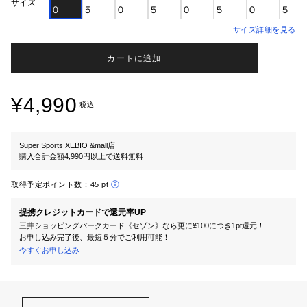
サイズ
０
５
０
５
０
５
０
５
サイズ詳細を見る
カートに追加
¥4,990
税込
Super Sports XEBIO &mall店
購入合計金額4,990円以上で送料無料
取得予定ポイント数：
45 pt
提携クレジットカードで還元率UP
三井ショッピングパークカード《セゾン》なら更に¥100につき1pt還元！
お申し込み完了後、最短５分でご利用可能！
今すぐお申し込み