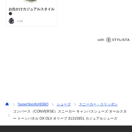
ューズ 運動靴 普段履き 人気 カーキ sp10cp815 cpl92r ss255
09cpn 250915cpn shcpn1225 2601dp 260130_viccpn 0509
mpccon 2605new_sne
SuperSportsXEBIO
シューズ
スニーカー・スリッポン
コンバース（CONVERSE）スニーカー キャンパスシューズ オールスタ
ー トーンパネル OX OLV オリーブ 31315851 カジュアルシューズ