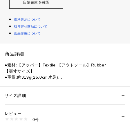
店舗在庫を確認
価格表示について
取り寄せ商品について
返品交換について
商品詳細
●素材:【アッパー】Textile 【アウトソール】Rubber
【実寸サイズ】
●重量:約319g(25.0cm片足)
●重量:約344g(26.0cm片足)
●カンボジア製
●オールスターのディテールアレンジモデル。
サイズ詳細
性別：
レディース
メンズ
●ミリタリーアイテムの同系色のパッチワークをモチーフに、
カテゴリー：
シューズ
 ＞ 
スニーカー・スリッポン
同系色をクレイジーパターンで配置。
レビュー
●履きやすいデザインながらも、さりげない遊び心のある一
商品番号：
1540000451862 
（モール）
0件
足。
10889569801 （ショップ）
●メーカーカラー表記:OLIVE