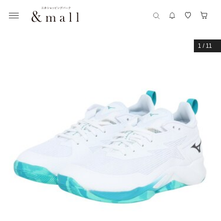
1
/
11