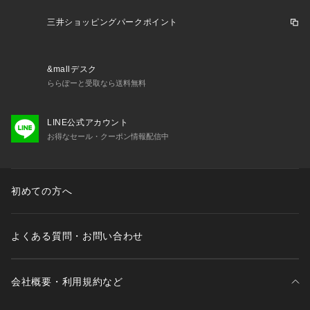
がある場合はメールにてお問い合わせください。
※一部商品において弊社カラー表記がメーカーカラー表記と異
三井ショッピングパークポイント
なる場合がございます。
※ブラウザやお使いのモニター環境により、掲載画像と実際の
商品の色味が若干異なる場合があります。
&mallデスク
※掲載の価格・製品のパッケージ・デザイン・仕様について、
ららぽーと受取なら送料無料
予告なく変更することがあります。あらかじめご了承くださ
い。ミズノ MIZUNO スーパースポーツゼビオ ゼビオ Super S
ports XEBIO バスケットシューズ バスケットボールシューズ
LINE公式アカウント
 靴 newsp25 W1GA240021 W1GA2400 21 メンズ レディー
お得なセール・クーポン情報配信中
ス ユニセックス バスケ バッシュ ウエーブトランジスタ トラ
ンジスタ 軽量 反発性 クッション性 耐久性 安定 フィット感 シ
ューズ 靴 初心者 ビギナー 新入部員 新入 屋内コート 屋内 体
初めての方へ
育館 練習 トレーニング 部活 ホワイト ネイビー ライトグリー
ン aths_bgn cpnl_ex91 gym_sh_2303 sp10bs sp10pt2602
 26ss_clrs
よくある質問・お問い合わせ
会社概要・利用規約など