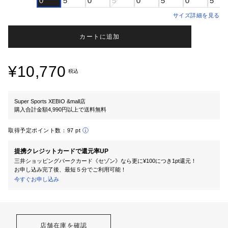
０
５
０
５
０
５
０
５
サイズ詳細を見る
カートに追加
¥10,770
税込
Super Sports XEBIO &mall店
購入合計金額4,990円以上で送料無料
取得予定ポイント数：
97 pt
提携クレジットカードで還元率UP
三井ショッピングパークカード《セゾン》なら更に¥100につき1pt還元！
お申し込み完了後、最短５分でご利用可能！
今すぐお申し込み
店舗在庫を確認