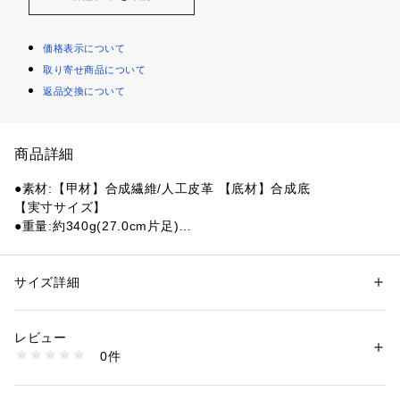
価格表示について
取り寄せ商品について
返品交換について
商品詳細
●素材:【甲材】合成繊維/人工皮革 【底材】合成底
【実寸サイズ】
●重量:約340g(27.0cm片足)
●ベトナム製
●幅:2.5E相当の方向け
●インソール取り外し可/ノンマーキングソール
サイズ詳細
性別：
レディース
メンズ
●ローカット
カテゴリー：
アウトドア・スポーツ
 ＞ 
バスケットボール
 ＞ 
バスケットボ
ールシューズ
●安定性◎
レビュー
●材料:インソール表面のテキスタイルに90%以上のリサイクル
0件
素材を使用。
商品番号：
1540000451092 
（モール）
10886417801 （ショップ）
●1on1の局面に負けない、横への動きに対するパフォーマンス
に特化したNewモデル