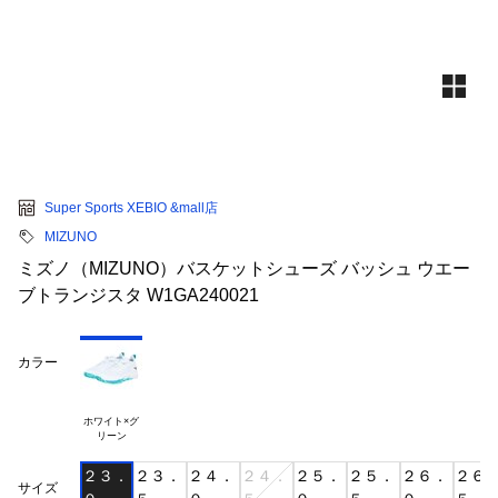
Super Sports XEBIO &mall店
MIZUNO
ミズノ（MIZUNO）バスケットシューズ バッシュ ウエー
ブトランジスタ W1GA240021
カラー
ホワイト×グ

２３．
２３．
２４．
２４．
２５．
２５．
２６．
２６
サイズ