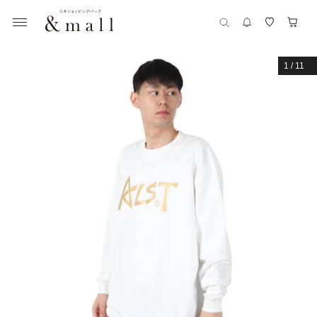
1
/
11