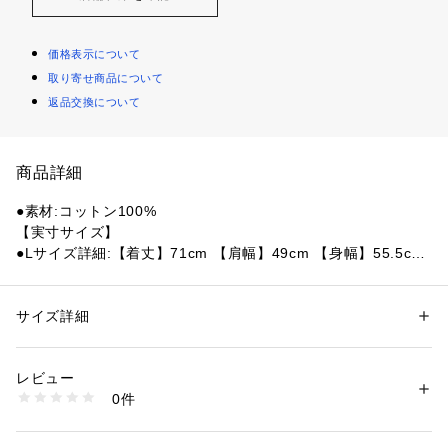
価格表示について
取り寄せ商品について
返品交換について
商品詳細
●素材:コットン100%
【実寸サイズ】
●Lサイズ詳細:【着丈】71cm 【肩幅】49cm 【身幅】55.5cm
 【袖丈】61.5cm
●LLサイズ詳細:【着丈】76cm 【肩幅】56cm 【身幅】62.5c
m 【袖丈】63cm
サイズ詳細
性別：
メンズ
●ミャンマー製
カテゴリー：
アウトドア・スポーツ
 ＞ 
バレーボール
 ＞ 
バレーボールウェ
ア
●フロントにALSTロゴがプリントされたシンプルでオールマイ
レビュー
ティーなクルーネックスウェット。
0件
●シンプルなデザインで幅広い年代でスタイリングしやすいア
商品番号：
1540000450865 
（モール）
10849204601 （ショップ）
イテムです。
●分厚すぎない生地感もよく、秋から春先まで活用できる一