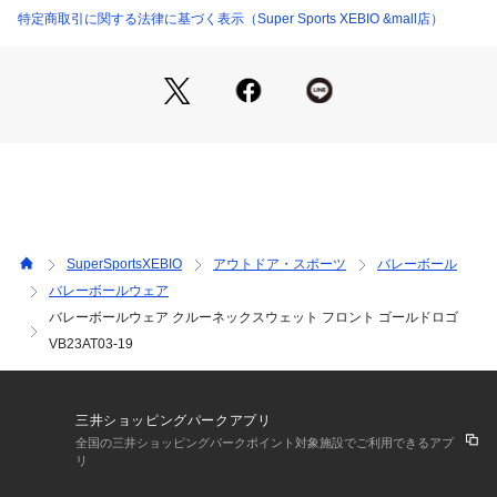
枚。
特定商取引に関する法律に基づく表示（Super Sports XEBIO &mall店）
●メーカーカラー表記:WHITE×GOLD
【商品の購入にあたっての注意事項】
※弊社独自の採寸・計量方法により計測を行っておりますた
め、多少の誤差が生じる場合がございます。
※一部商品において弊社カラー表記がメーカーカラー表記と異
なる場合がございます。
※ブラウザやお使いのモニター環境により、掲載画像と実際の
商品の色味が若干異なる場合があります。
※掲載の価格・製品のパッケージ・デザイン・仕様について、
SuperSportsXEBIO
アウトドア・スポーツ
バレーボール
予告なく変更することがあります。あらかじめご了承くださ
バレーボールウェア
い。アルスト ALST スーパースポーツゼビオ ゼビオ Super Sp
バレーボールウェア クルーネックスウェット フロント ゴールドロゴ
orts XEBIO バレーボール バレー volleyball バレーボールウエ
ア ウェア ウォームアップシャツ ウォームアップシャツ トレー
VB23AT03-19
ニングウェア VB23AT03-19 VB23AT03 19 メンズ めんず プ
ルオーバー トレーナー スウェット 重ね着 ロゴ 屋内コート 屋
内 体育館 練習 トレーニング 部活 クラブ ホワイト 白
三井ショッピングパークアプリ
全国の三井ショッピングパークポイント対象施設でご利用できるアプ
リ