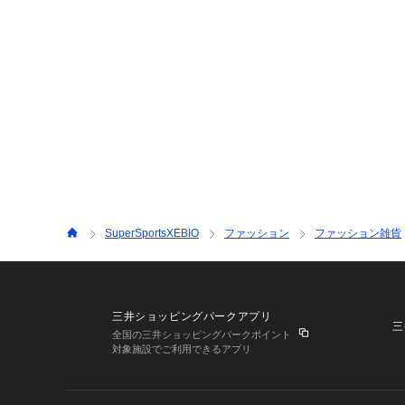
SuperSportsXEBIO
ファッション
ファッション雑貨
三井ショッピングパークアプリ
三
全国の三井ショッピングパークポイント
対象施設でご利用できるアプリ