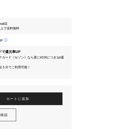
mall店
円以上で送料無料
pt
ドで還元率UP
カード《セゾン》なら更に¥100につき1pt還
短５分でご利用可能！
カートに追加
を確認