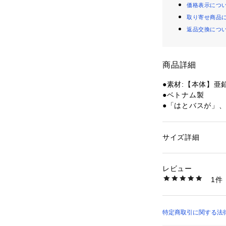
価格表示につ
取り寄せ商品
返品交換につ
商品詳細
●素材:【本体】亜鉛
●ベトナム製
●「はとバスが」
●著作権:(C)TOMY
【商品の購入にあ
サイズ詳細
性別：
キッズ・ベビ
※一部商品におい
カテゴリー：
ファッ
ション雑貨
記と異なる場合が
レビュー
※ブラウザやお使
1件
実際の商品の色味
商品番号：
15400004
10887253701 （
※掲載の価格・製
いて、予告なく変
了承ください。トミ
特定商取引に関する法律に基づ
 ゼビオ Super S
店）