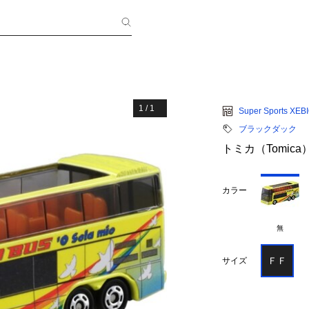
1
/
1
Super Sports XEB
ブラックダック
トミカ（Tomica）N
カラー
無
ＦＦ
サイズ