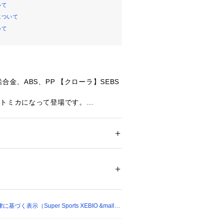
いて
について
いて
合金、ABS、PP 【クローラ】SEBS
、トミカになって登場です。
たっての注意事項】
ー
て弊社カラー表記がメーカーカラー表
ション
 ＞ 
ファッション雑貨
 ＞ 
その他ファッ
あります。
いのモニター環境により、掲載画像と
が若干異なる場合があります。
50101 
（モール）
ショップ）
品のパッケージ・デザイン・仕様につ
更することがあります。あらかじめご
カ Tomica スーパースポーツゼビオ
く表示（Super Sports XEBIO &mall
ports XEBIO おもちゃ ホビ－トイ