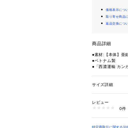
価格表示につ
取り寄せ商品
返品交換につ
商品詳細
●素材:【本体】亜鉛
●ベトナム製
●「西濃運輸 カ
て登場です。
●著作権:(C)TOMY
サイズ詳細
性別：
キッズ・ベビ
【商品の購入にあ
カテゴリー：
ファッ
ション雑貨
※一部商品におい
レビュー
記と異なる場合が
0件
※ブラウザやお使
商品番号：
15400004
10887256301 （
実際の商品の色味
※掲載の価格・製
いて、予告なく変
特定商取引に関する法律に基づ