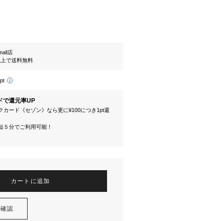
mall店
円以上で送料無料
pt
ドで還元率UP
カード《セゾン》なら更に¥100につき1pt還
短５分でご利用可能！
カートに追加
を確認