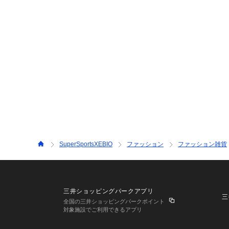
SuperSportsXEBIO
ファッション
ファッション雑貨
三井ショッピングパークアプリ
三
全国の三井ショッピングパークポイント
対象施設でご利用できるアプリ