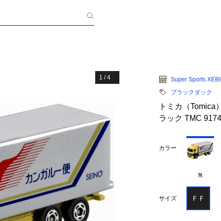
1
/
4
Super Sports XEB
ブラックダック
トミカ（Tomica
ラック TMC 9174
カラー
無
ＦＦ
サイズ