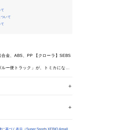
いて
について
いて
合金、ABS、PP 【クローラ】SEBS
ンガルー便トラック」が、トミカになっ
ー
たっての注意事項】
ション
 ＞ 
ファッション雑貨
 ＞ 
その他ファッ
て弊社カラー表記がメーカーカラー表
あります。
いのモニター環境により、掲載画像と
50097 
（モール）
ショップ）
が若干異なる場合があります。
品のパッケージ・デザイン・仕様につ
更することがあります。あらかじめご
く表示（Super Sports XEBIO &mall