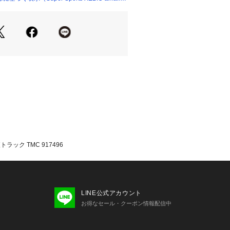
カ Tomica スーパースポーツゼビオ
ports XEBIO おもちゃ ホビ－トイ
ラック TMC 917496
LINE公式アカウント
お得なセール・クーポン情報配信中