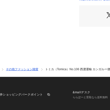
了承ください。トミ
店）
 ゼビオ Super S
その他ファッション雑貨
トミカ（Tomica）No.106 西濃運輸 カンガルー便ト
&mallデスク
井ショッピングパークポイント
ららぽーと受取なら送料無料