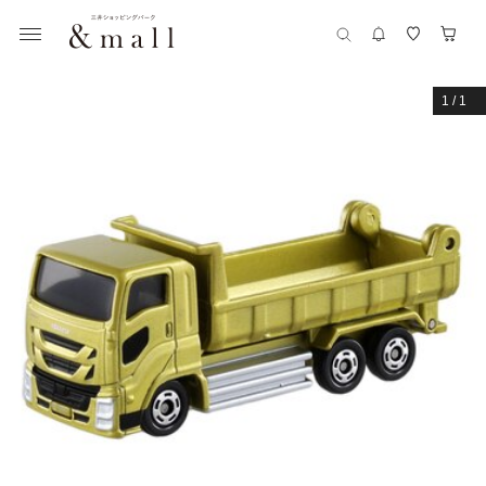
1
/
1