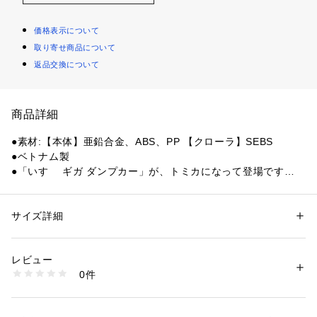
価格表示について
取り寄せ商品について
返品交換について
商品詳細
●素材:【本体】亜鉛合金、ABS、PP 【クローラ】SEBS
●ベトナム製
●「いすゞ ギガ ダンプカー」が、トミカになって登場です。
●著作権:(C)TOMY
【商品の購入にあたっての注意事項】
サイズ詳細
性別：
キッズ・ベビー
※一部商品において弊社カラー表記がメーカーカラー表記と異
カテゴリー：
ファッション
 ＞ 
ファッション雑貨
 ＞ 
その他ファッション雑
貨
なる場合があります。
レビュー
※ブラウザやお使いのモニター環境により、掲載画像と実際の
0件
商品の色味が若干異なる場合があります。
商品番号：
1540000450066 
（モール）
10887253801 （ショップ）
※掲載の価格・製品のパッケージ・デザイン・仕様について、
予告なく変更することがあります。あらかじめご了承くださ