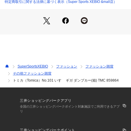
い。トミカ Tomica スーパースポーツゼビオ ゼビオ Super Sp
特定商取引に関する法律に基づく表示（Super Sports XEBIO &mall店）
orts XEBIO おもちゃ ホビ－トイ
SuperSportsXEBIO
ファッション
ファッション雑貨
その他ファッション雑貨
トミカ（Tomica）No.101 いすゞ ギガ ダンプカー(箱) TMC 859864
三井ショッピングパークアプリ
全国の三井ショッピングパークポイント対象施設でご利用できるアプ
リ
三井ショッピングパークポイント