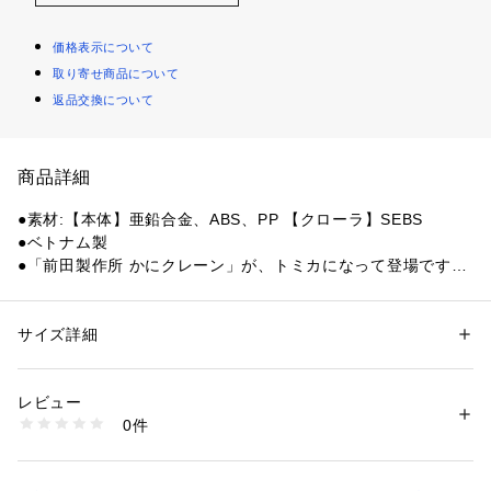
価格表示について
取り寄せ商品について
返品交換について
商品詳細
●素材:【本体】亜鉛合金、ABS、PP 【クローラ】SEBS
●ベトナム製
●「前田製作所 かにクレーン」が、トミカになって登場です。
●著作権:(C)TOMY
【商品の購入にあたっての注意事項】
サイズ詳細
性別：
キッズ・ベビー
※一部商品において弊社カラー表記がメーカーカラー表記と異
カテゴリー：
ファッション
 ＞ 
ファッション雑貨
 ＞ 
その他ファッション雑
貨
なる場合があります。
レビュー
※ブラウザやお使いのモニター環境により、掲載画像と実際の
0件
商品の色味が若干異なる場合があります。
商品番号：
1540000449945 
（モール）
10887252201 （ショップ）
※掲載の価格・製品のパッケージ・デザイン・仕様について、
予告なく変更することがあります。あらかじめご了承くださ