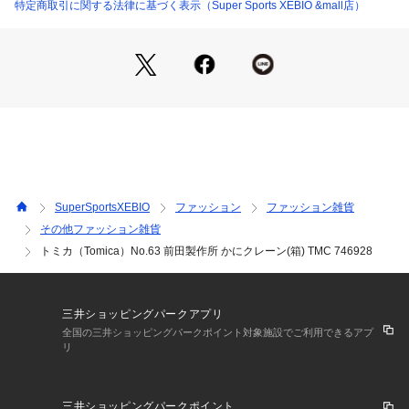
い。トミカ Tomica スーパースポーツゼビオ ゼビオ Super Sp
特定商取引に関する法律に基づく表示（Super Sports XEBIO &mall店）
orts XEBIO おもちゃ ホビ－トイ
SuperSportsXEBIO
ファッション
ファッション雑貨
その他ファッション雑貨
トミカ（Tomica）No.63 前田製作所 かにクレーン(箱) TMC 746928
三井ショッピングパークアプリ
全国の三井ショッピングパークポイント対象施設でご利用できるアプ
リ
三井ショッピングパークポイント