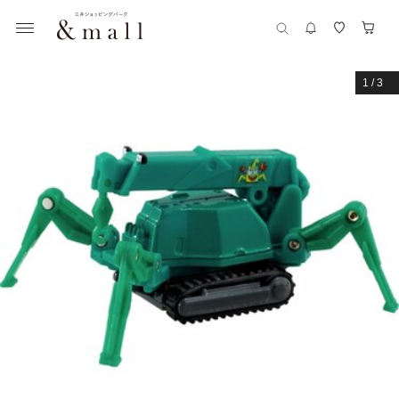
1
/
3