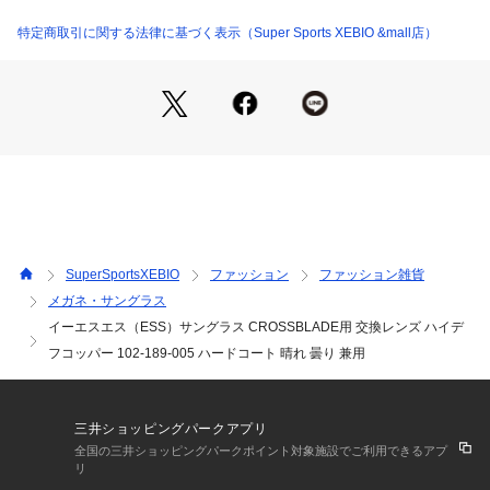
●Flow-Coat(フローコート)は、現在最も進んだ高度な技術によ
る、究極に曇りづらいコーティングです。
特定商取引に関する法律に基づく表示（Super Sports XEBIO &mall店）
●CROSSBLADE(スタンダード)のレンズは、CROSSBOWのレ
ンズと比較して、レンズ下側の切り込みが2mm深くなってお
り、より頬に触れづらくなっています。
●メーカーカラー表記:ハイデフコッパー
【商品の購入にあたっての注意事項】
※一部商品において弊社カラー表記がメーカーカラー表記と異
なる場合があります。
※ブラウザやお使いのモニター環境により、掲載画像と実際の
商品の色味が若干異なる場合があります。
SuperSportsXEBIO
ファッション
ファッション雑貨
※掲載の価格・製品のパッケージ・デザイン・仕様について、
メガネ・サングラス
予告なく変更することがあります。あらかじめご了承くださ
イーエスエス（ESS）サングラス CROSSBLADE用 交換レンズ ハイデ
い。イーエスエス ESS メガネ 眼鏡 特殊レンズ ゴルフ ランニ
ング ジョギング マラソン 駅伝 トライアスロン 陸上 ロードレ
フコッパー 102-189-005 ハードコート 晴れ 曇り 兼用
ース 自転車 サイクリング レジャー アウトドア 釣り フィッシ
ング マリンスポーツ ビーチバレー 晴れ 曇り 早朝 夕方 日常使
い 外出 お出かけ 散歩 買い物 ドライブ 運転 紫外線カット ア
三井ショッピングパークアプリ
イウェア フローコート
全国の三井ショッピングパークポイント対象施設でご利用できるアプ
リ