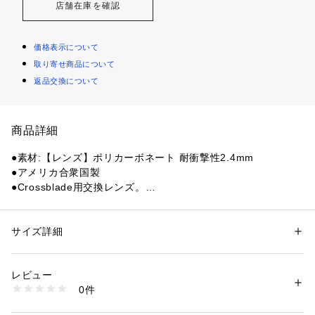
店舗在庫を確認
価格表示について
取り寄せ商品について
返品交換について
商品詳細
●素材:【レンズ】ポリカーボネート 耐衝撃性2.4mm
●アメリカ合衆国製
●Crossblade用交換レンズ。
●Crossbow、Suppressor、Crosshairフレームにも対応。
●100%UVA/UVBから保護。
●可視光線透過率32%
サイズ詳細
性別：
レディース
メンズ
●レンズの厚さは、2.4mmの耐衝撃性ポリカーボネイト、高解
カテゴリー：
ファッション
 ＞ 
ファッション雑貨
 ＞ 
メガネ・サングラス
像度レンズを採用。
レビュー
●レンズ外側は耐傷性のハードコートを施し、レンズ内側は究
商品番号：
1540000448913 
（モール）
0件
極に曇りづらいFlow Coatコーティングを施しているハイスペ
10700754401 （ショップ）
ックレンズです。