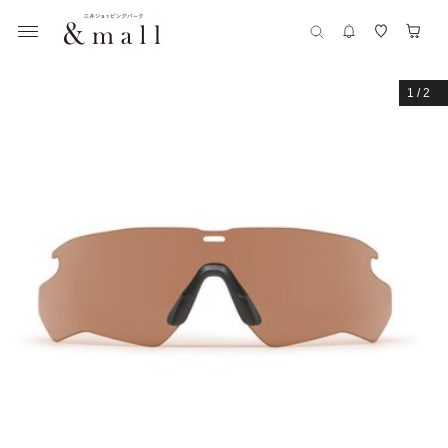
1
/
2