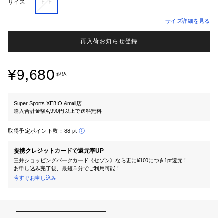
ＦＦ
サイズ
サイズ詳細を見る
再入荷お知らせ登録
¥9,680
税込
Super Sports XEBIO &mall店
購入合計金額4,990円以上で送料無料
取得予定ポイント数：
88 pt
提携クレジットカードで還元率UP
三井ショッピングパークカード《セゾン》なら更に¥100につき1pt還元！
お申し込み完了後、最短５分でご利用可能！
今すぐお申し込み