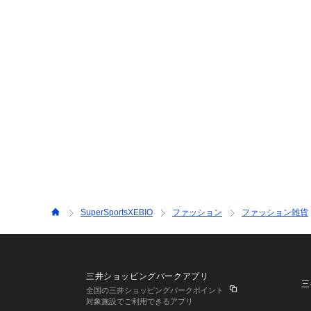
SuperSportsXEBIO
ファッション
ファッション雑貨
三井ショッピングパークアプリ
三
全国の三井ショッピングパークポイント
対象施設でご利用できるアプリ