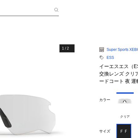
1
/
2
Super Sports XEB
ESS
イーエスエス（ES
交換レンズ クリアー
ードコート 夜 運
カラー
クリア
ＦＦ
サイズ