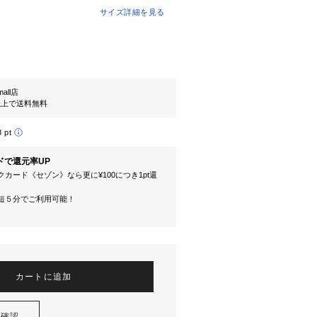
サイズ詳細を見る
mall店
円以上で送料無料
8 pt
ドで還元率UP
カード《セゾン》なら更に¥100につき1pt還
短５分でご利用可能！
カートに追加
を確認