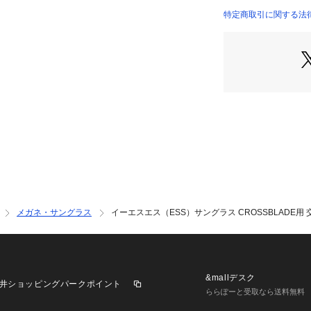
●Flow-Coat
特定商取引に関する法律に基づ
術による、究極に
店）
●CROSSBLAD
Wのレンズと比較
くなっており、よ
【商品の購入にあ
※一部商品におい
記と異なる場合が
※ブラウザやお使
実際の商品の色味
※掲載の価格・製
いて、予告なく変
了承ください。イー
メガネ・サングラス
イーエスエス（ESS）サングラス CROSSBLADE用 交
ズ 夜間 夜中 車 
 ランニング ジョ
ス カジュアル 花粉
&mallデスク
井ショッピングパークポイント
ららぽーと受取なら送料無料