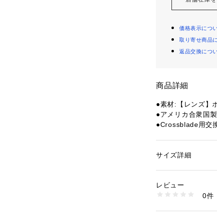
価格表示につ
取り寄せ商品
返品交換につ
商品詳細
●素材:【レンズ】
●アメリカ合衆国
●Crossblade
●Crossbow、Sup
応。
●100%UVA/UV
サイズ詳細
性別：
レディース
●可視光線透過率9
カテゴリー：
ファッ
グラス
●レンズの厚さは、
レビュー
ト、高解像度レン
0件
●レンズ外側は耐
商品番号：
15400004
10700754301 （
側は究極に曇りづらい
いるハイスペック