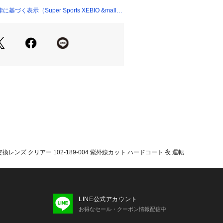
(フローコート)は、現在最も進んだ高度な技
く表示（Super Sports XEBIO &mall
曇りづらいコーティングです。
E(スタンダード)のレンズは、CROSSBO
して、レンズ下側の切り込みが2mm深
り頬に触れづらくなっています。
たっての注意事項】
て弊社カラー表記がメーカーカラー表
あります。
いのモニター環境により、掲載画像と
が若干異なる場合があります。
品のパッケージ・デザイン・仕様につ
更することがあります。あらかじめご
エスエス ESS メガネ 眼鏡 特殊レン
換レンズ クリアー 102-189-004 紫外線カット ハードコート 夜 運転
運転 夜間運転 ドライブ ウォーキング
ギング ファッション 日常使い ビジネ
 目 保護 アイウェア フローコート
LINE公式アカウント
お得なセール・クーポン情報配信中