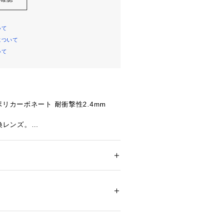
いて
について
いて
ポリカーボネート 耐衝撃性2.4mm
製
用交換レンズ。
pressor、Crosshairフレームにも対
Bから保護。
メンズ
0%
ション
 ＞ 
ファッション雑貨
 ＞ 
メガネ・サン
2.4mmの耐衝撃性ポリカーボネイ
ズを採用。
傷性のハードコートを施し、レンズ内
48912 
（モール）
ショップ）
Flow Coatコーティングを施して
レンズです。