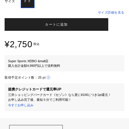
ＦＦ
サイズ
サイズ詳細を見る
カートに追加
¥2,750
税込
Super Sports XEBIO &mall店
購入合計金額4,990円以上で送料無料
取得予定ポイント数：
25 pt
提携クレジットカードで還元率UP
三井ショッピングパークカード《セゾン》なら更に¥100につき1pt還元！
お申し込み完了後、最短５分でご利用可能！
今すぐお申し込み