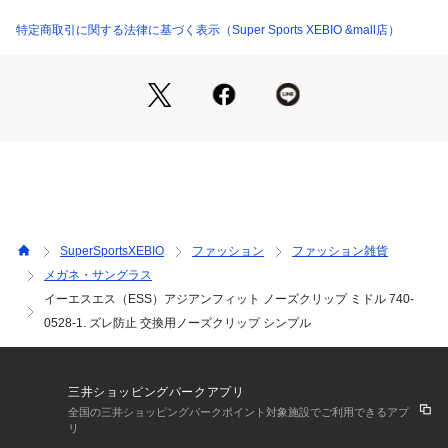
※ブラウザやお使いのモニター環境により、掲載画像と実際の
商品の色味が若干異なる場合があります。
特定商取引に関する法律に基づく表示（Super Sports XEBIO &mall店）
※掲載の価格・製品のパッケージ・デザイン・仕様について、
予告なく変更することがあります。あらかじめご了承くださ
い。イーエスエス ESS スーパースポーツゼビオ ゼビオ Super 
Sports XEBIO メガネ 眼鏡 パーツ 黒 ブラック おしゃれ カジ
ュアル
SuperSportsXEBIO
ファッション
ファッション雑貨
メガネ・サングラス
イーエスエス（ESS）アジアンフィット ノーズクリップ ミドル 740-
0528-1. ズレ防止 交換用ノーズクリップ シンプル
三井ショッピングパークアプリ
全国の三井ショッピングパークポイント対象施設でご利用できるアプ
リ