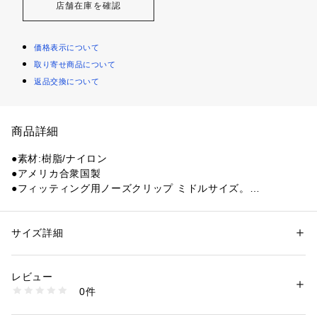
店舗在庫を確認
価格表示について
取り寄せ商品について
返品交換について
商品詳細
●素材:樹脂/ナイロン
●アメリカ合衆国製
●フィッティング用ノーズクリップ ミドルサイズ。
●アジア人の顔にフィットするノーズクリップ。
●ミドルサイズ
●Ice、Ice Naro、Crossbow、Suppressor、Crosshairのレン
サイズ詳細
性別：
レディース
メンズ
ズに対応。
カテゴリー：
ファッション
 ＞ 
ファッション雑貨
 ＞ 
メガネ・サングラス
レビュー
【商品の購入にあたっての注意事項】
商品番号：
1540000448909 
（モール）
0件
※一部商品において弊社カラー表記がメーカーカラー表記と異
10700756001 （ショップ）
なる場合がございます。