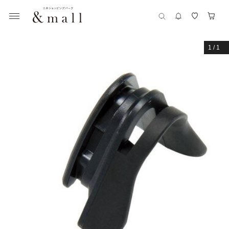
1
/
1