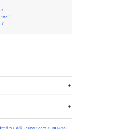
いて
について
いて
記:ボルドー
たっての注意事項】
メンズ
て弊社カラー表記がメーカーカラー表
ドア・スポーツ
 ＞ 
アウトドア
 ＞ 
アウトドア
ございます。
いのモニター環境により、掲載画像と
が若干異なる場合があります。
48577 
（モール）
ショップ）
品のパッケージ・デザイン・仕様につ
更することがあります。あらかじめご
ィット is-fit スーパースポーツゼ
く表示（Super Sports XEBIO &mall