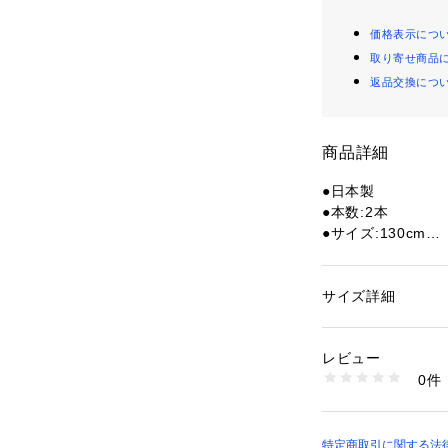
価格表示につ
取り寄せ商品
返品交換につ
商品詳細
●日本製
●本数:2本
●サイズ:130cm
●メーカーカラー表
【商品の購入にあ
サイズ詳細
性別：
レディース
※一部商品におい
カテゴリー：
アウト
ギア・グッズ
記と異なる場合が
レビュー
※ブラウザやお使
0件
実際の商品の色味
商品番号：
15400004
10885004801 （
※掲載の価格・製
いて、予告なく変
了承ください。イズフ
特定商取引に関する法律に基づ