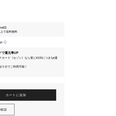
mall店
円以上で送料無料
pt
ドで還元率UP
カード《セゾン》なら更に¥100につき1pt還
短５分でご利用可能！
カートに追加
を確認