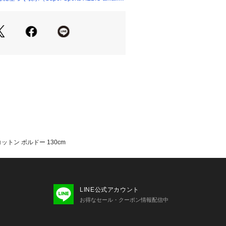
 Sports XEBIO シューズ小物 アクセ
ス
コットン ボルドー 130cm
LINE公式アカウント
お得なセール・クーポン情報配信中