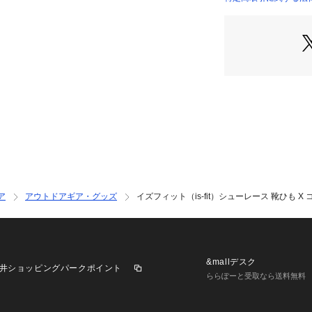
ビオ ゼビオ Super
店）
サリー シューレー
ア
アウトドアギア・グッズ
イズフィット（is-fit）シューレース 靴ひも X 
&mallデスク
井ショッピングパークポイント
ららぽーと受取なら送料無料