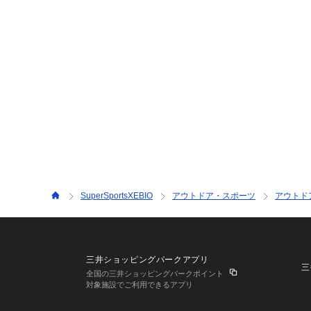
SuperSportsXEBIO
アウトドア・スポーツ
アウトド
三井ショッピングパークアプリ
三
全国の三井ショッピングパークポイント
対象施設でご利用できるアプリ