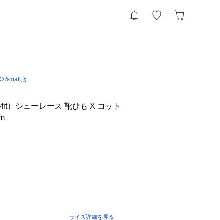
IO &mall店
fit）シューレース 靴ひも X コット
m
サイズ詳細を見る