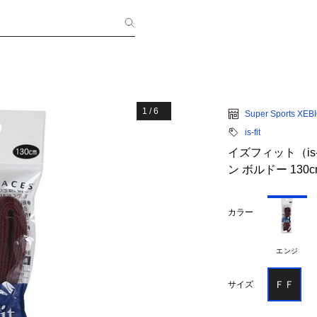
1
/
6
Super Sports XEB
is-fit
イズフィット（is-
ン ボルドー 130c
カラー
エンジ
ＦＦ
サイズ