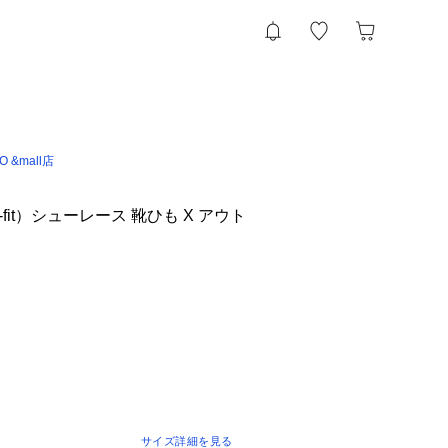
IO &mall店
fit）シューレース 靴ひも X アウト
サイズ詳細を見る