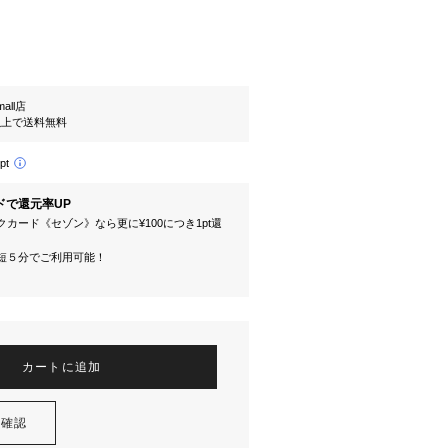
mall店
円以上で送料無料
pt
ドで還元率UP
カード《セゾン》なら更に¥100につき1pt還
短５分でご利用可能！
カートに追加
を確認