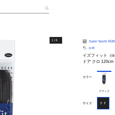
1
/
6
Super Sports XEB
is-fit
イズフィット（is-
ドア クロ 120cm
カラー
ブラック
ＦＦ
サイズ