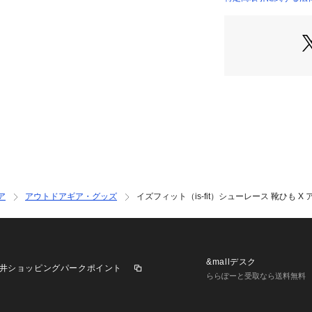
了承ください。イズフ
店）
ビオ ゼビオ Super
サリー シューレー
ア
アウトドアギア・グッズ
イズフィット（is-fit）シューレース 靴ひも X 
&mallデスク
井ショッピングパークポイント
ららぽーと受取なら送料無料