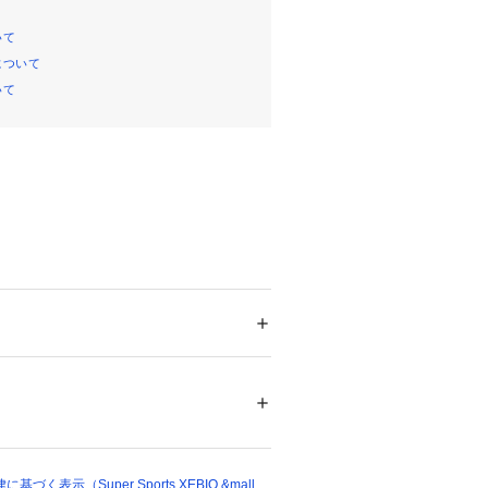
いて
について
いて
長さ120cm 6～7個穴数
記:黒
メンズ
たっての注意事項】
ドア・スポーツ
 ＞ 
アウトドア
 ＞ 
アウトドア
て弊社カラー表記がメーカーカラー表
ございます。
いのモニター環境により、掲載画像と
48562 
（モール）
ショップ）
が若干異なる場合があります。
品のパッケージ・デザイン・仕様につ
更することがあります。あらかじめご
く表示（Super Sports XEBIO &mall