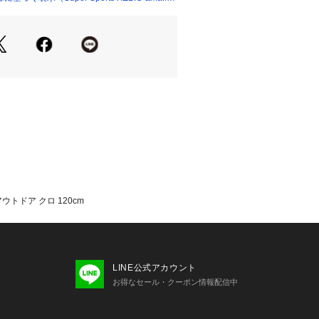
ィット is-fit スーパースポーツゼ
 Sports XEBIO シューズ小物 アクセ
ス 黒 ブラック
アウトドア クロ 120cm
LINE公式アカウント
お得なセール・クーポン情報配信中