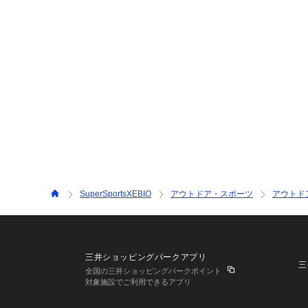
SuperSportsXEBIO
アウトドア・スポーツ
アウトド
三井ショッピングパークアプリ
三
全国の三井ショッピングパークポイント
対象施設でご利用できるアプリ