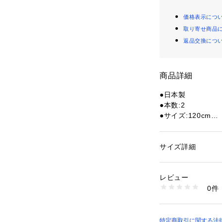
価格表示につ
取り寄せ商品
返品交換につ
商品詳細
●日本製
●本数:2
●サイズ:120cm
●参考サイズ:靴ひも
●メーカーカラー表
サイズ詳細
性別：
レディース
【商品の購入にあ
カテゴリー：
アウト
ギア・グッズ
※一部商品におい
レビュー
記と異なる場合が
0件
※ブラウザやお使
商品番号：
15400004
10885003701 （
実際の商品の色味
※掲載の価格・製
いて、予告なく変
特定商取引に関する法律に基づ