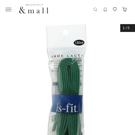
1
/
5