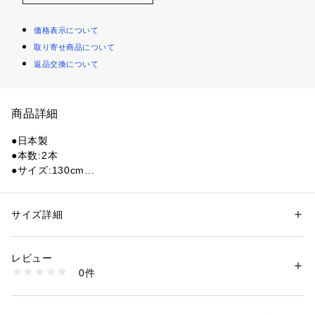
価格表示について
取り寄せ商品について
返品交換について
商品詳細
●日本製
●本数:2本
●サイズ:130cm
●メーカーカラー表記:グリーン
【商品の購入にあたっての注意事項】
サイズ詳細
性別：
レディース
メンズ
※一部商品において弊社カラー表記がメーカーカラー表記と異
カテゴリー：
アウトドア・スポーツ
 ＞ 
アウトドア
 ＞ 
アウトドアギア・グ
ッズ
なる場合がございます。
レビュー
※ブラウザやお使いのモニター環境により、掲載画像と実際の
0件
商品の色味が若干異なる場合があります。
商品番号：
1540000448530 
（モール）
10885001101 （ショップ）
※掲載の価格・製品のパッケージ・デザイン・仕様について、
予告なく変更することがあります。あらかじめご了承くださ