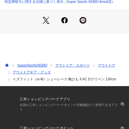
い。イズフィット is-fit スーパースポーツゼビオ ゼビオ Super 
特定商取引に関する法律に基づく表示（Super Sports XEBIO &mall店）
Sports XEBIO シューズ小物 アクセサリー シューレース
SuperSportsXEBIO
アウトドア・スポーツ
アウトドア
アウトドアギア・グッズ
イズフィット（is-fit）シューレース 靴ひも X AC Dグリーン 130cm
三井ショッピングパークアプリ
全国の三井ショッピングパークポイント対象施設でご利用できるアプ
リ
三井ショッピングパークポイント