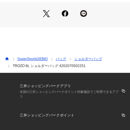
ト、2つのスリーブポケット、外側のアクセサリーポケットが
必需品の整理整頓に役立ちます。
●メーカーカラー表記:Reishi
【商品の購入にあたっての注意事項】
※一部商品において弊社カラー表記がメーカーカラー表記と異
なる場合がございます。
※ブラウザやお使いのモニター環境により、掲載画像と実際の
商品の色味が若干異なる場合があります。
※掲載の価格・製品のパッケージ・デザイン・仕様について、
SuperSportsXEBIO
バッグ
ショルダーバッグ
予告なく変更することがあります。あらかじめご了承くださ
TROZO 8L ショルダーバッグ 4202070502251
い。コトパクシ COTOPAXI スーパースポーツゼビオ ゼビオ S
uper Sports XEBIO BAG バッグ カバン かばん 鞄 カジュアル
小物 アクセサリー カジュアルバッグ Men's Mens メンズ め
んず 男性
三井ショッピングパークアプリ
全国の三井ショッピングパークポイント対象施設でご利用できるアプ
リ
三井ショッピングパークポイント