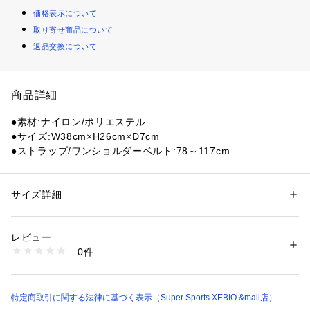
価格表示について
取り寄せ商品について
返品交換について
商品詳細
●素材:ナイロン/ポリエステル
●サイズ:W38cm×H26cm×D7cm
●ストラップ/ワンショルダーベルト:78～117cm
●容量:8L
●重量:220g
●デイリーユースからアウトドアシーンまで多目的に利用可能
サイズ詳細
性別：
レディース
メンズ
●長さ調整可能なショルダーストラップ
カテゴリー：
バッグ
 ＞ 
ショルダーバッグ
●フロントにジッパーポケット、内側にキークリップ
レビュー
●ジッパー開閉式のメインコンパートメント
商品番号：
1540000446993 
（モール）
0件
●背面にスリーブポケット2つ
10882678001 （ショップ）
●Description:あらゆるアドベンチャーに最適な長さに調節可能
な、ユニークなクライミングロープのショルダーストラップを
使用したTrozo Shoulder Bag。大きなメインコンパートメン
特定商取引に関する法律に基づく表示（Super Sports XEBIO &mall店）