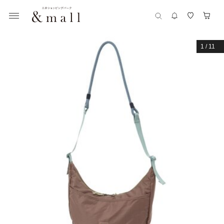
1
/
11