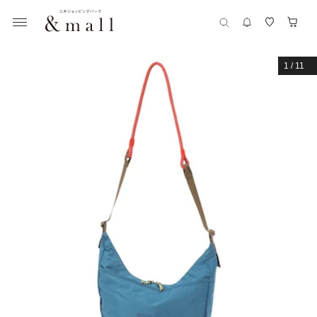
1
/
11