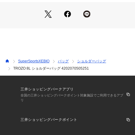
ト、2つのスリーブポケット、外側のアクセサリーポケットが
必需品の整理整頓に役立ちます。
●メーカーカラー表記:Lake
【商品の購入にあたっての注意事項】
※一部商品において弊社カラー表記がメーカーカラー表記と異
なる場合がございます。
※ブラウザやお使いのモニター環境により、掲載画像と実際の
商品の色味が若干異なる場合があります。
※掲載の価格・製品のパッケージ・デザイン・仕様について、
SuperSportsXEBIO
バッグ
ショルダーバッグ
予告なく変更することがあります。あらかじめご了承くださ
TROZO 8L ショルダーバッグ 4202070505251
い。コトパクシ COTOPAXI スーパースポーツゼビオ ゼビオ S
uper Sports XEBIO BAG バッグ カバン かばん 鞄 カジュアル
小物 アクセサリー カジュアルバッグ Men's Mens メンズ め
んず 男性
三井ショッピングパークアプリ
全国の三井ショッピングパークポイント対象施設でご利用できるアプ
リ
三井ショッピングパークポイント