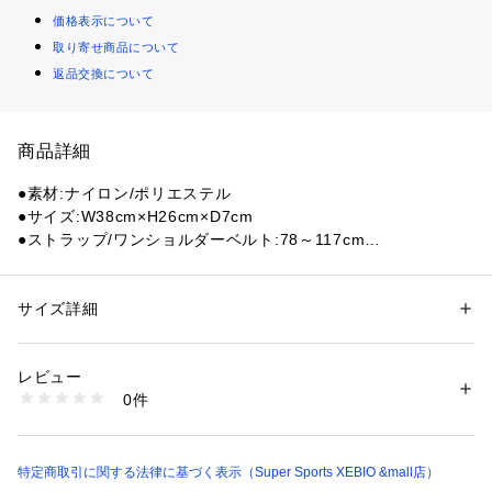
価格表示について
取り寄せ商品について
返品交換について
商品詳細
●素材:ナイロン/ポリエステル
●サイズ:W38cm×H26cm×D7cm
●ストラップ/ワンショルダーベルト:78～117cm
●容量:8L
●重量:220g
●デイリーユースからアウトドアシーンまで多目的に利用可能
サイズ詳細
性別：
レディース
メンズ
●長さ調整可能なショルダーストラップ
カテゴリー：
バッグ
 ＞ 
ショルダーバッグ
●フロントにジッパーポケット、内側にキークリップ
レビュー
●ジッパー開閉式のメインコンパートメント
商品番号：
1540000446974 
（モール）
0件
●背面にスリーブポケット2つ
10882678101 （ショップ）
●Description:あらゆるアドベンチャーに最適な長さに調節可能
な、ユニークなクライミングロープのショルダーストラップを
使用したTrozo Shoulder Bag。大きなメインコンパートメン
特定商取引に関する法律に基づく表示（Super Sports XEBIO &mall店）